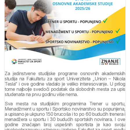
Za jedinstvene studijske programe osnovnih akademskih
studija na Fakultetu za sport Univerziteta „Union – Nikola
Tesla“ i ove godine vladalo je veliko interesovanje. U prilog
tome najbolje svedoči podatak da slobodnih mesta za upis
studenata na prvu godinu više nema.
Sva mesta na studijskim programima Trener u sportu,
Menadžment u sportu i Sportsko novinarstvo su popunjena,
a upisano je ukpuno 150 brucoša i to po 60 budućih trenera i
menadžera u sportu i 30 budućih sportskih novinara. I ove
godine značajan broj uspešnih sportista je kao svoju
visokoobrazovnu ustanovu izabrao Fakultet za sport, među