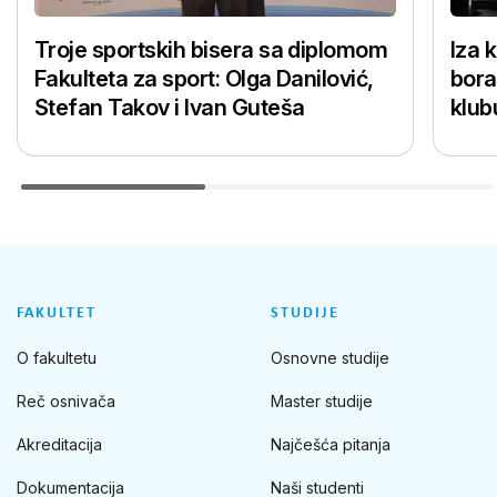
Troje sportskih bisera sa diplomom
Iza 
Fakulteta za sport: Olga Danilović,
bora
Stefan Takov i Ivan Guteša
klub
FAKULTET
STUDIJE
O fakultetu
Osnovne studije
Reč osnivača
Master studije
Akreditacija
Najčešća pitanja
Dokumentacija
Naši studenti