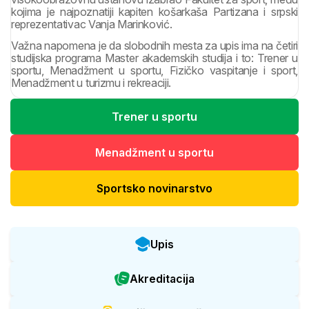
kojima je najpoznatiji kapiten košarkaša Partizana i srpski
reprezentativac Vanja Marinković.
Važna napomena je da slobodnih mesta za upis ima na četiri
studijska programa Master akademskih studija i to: Trener u
sportu, Menadžment u sportu, Fizičko vaspitanje i sport,
Menadžment u turizmu i rekreaciji.
Trener u sportu
Menadžment u sportu
Sportsko novinarstvo
Upis
Akreditacija