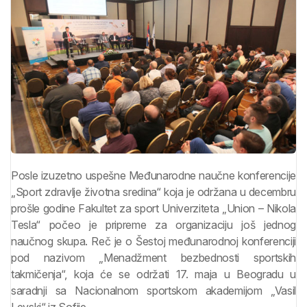
Posle izuzetno uspešne Međunarodne naučne konferencije
„Sport zdravlje životna sredina“ koja je održana u decembru
prošle godine Fakultet za sport Univerziteta „Union – Nikola
Tesla“ počeo je pripreme za organizaciju još jednog
naučnog skupa. Reč je o Šestoj međunarodnoj konferenciji
pod nazivom „Menadžment bezbednosti sportskih
takmičenja“, koja će se održati 17. maja u Beogradu u
saradnji sa Nacionalnom sportskom akademijom „Vasil