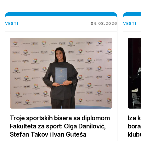
VESTI
04.08.2026
VESTI
Troje sportskih bisera sa diplomom
Iza 
Fakulteta za sport: Olga Danilović,
bora
Stefan Takov i Ivan Guteša
klub