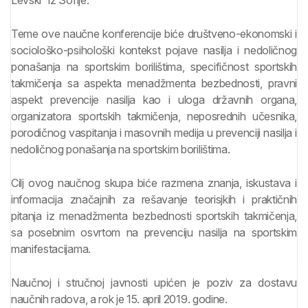
Levski“ iz Sofije.
Teme ove naučne konferencije biće društveno-ekonomski i
sociološko-psihološki kontekst pojave nasilja i nedoličnog
ponašanja na sportskim borilištima, specifičnost sportskih
takmičenja sa aspekta menadžmenta bezbednosti, pravni
aspekt prevencije nasilja kao i uloga državnih organa,
organizatora sportskih takmičenja, neposrednih učesnika,
porodičnog vaspitanja i masovnih medija u prevenciji nasilja i
nedoličnog ponašanja na sportskim borilištima.
Cilj ovog naučnog skupa biće razmena znanja, iskustava i
informacija značajnih za rešavanje teorisjkih i praktičnih
pitanja iz menadžmenta bezbednosti sportskih takmičenja,
sa posebnim osvrtom na prevenciju nasilja na sportskim
manifestacijama.
Naučnoj i stručnoj javnosti upićen je poziv za dostavu
naučnih radova, a rok je 15. april 2019. godine.