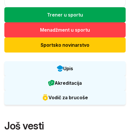
Trener u sportu
Menadžment u sportu
Sportsko novinarstvo
Upis
Akreditacija
Vodič za brucoše
Još vesti