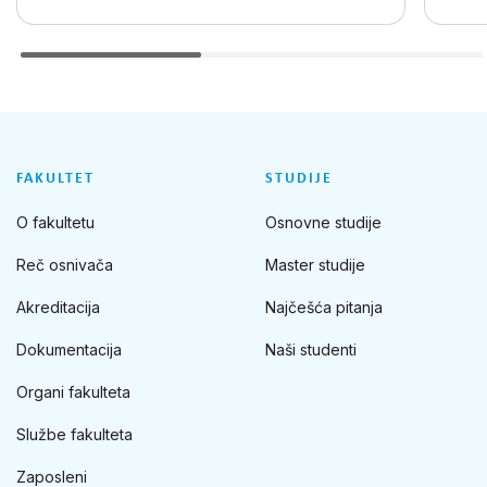
FAKULTET
STUDIJE
O fakultetu
Osnovne studije
Reč osnivača
Master studije
Akreditacija
Najčešća pitanja
Dokumentacija
Naši studenti
Organi fakulteta
Službe fakulteta
Zaposleni