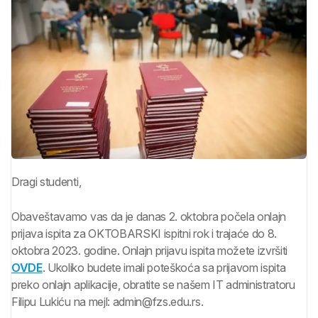
Dragi studenti,
Obaveštavamo vas da je danas 2. oktobra počela onlajn
prijava ispita za OKTOBARSKI ispitni rok i trajaće do 8.
oktobra 2023. godine. Onlajn prijavu ispita možete izvršiti
OVDE
. Ukoliko budete imali poteškoća sa prijavom ispita
preko onlajn aplikacije, obratite se našem IT administratoru
Filipu Lukiću na mejl: admin@fzs.edu.rs.