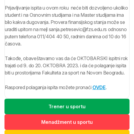
Prijavljivanje ispita u ovom roku neće biti dozvoljeno ukoliko
student i na Osnovnim studijama i na Master studijama ima
bilo kakva dugovanja. Provera finansijskog stanja može se
uraditi upitom na mejl sanja.petresevic@fzs.edu.rs odnosno
putem telefona 011/404 40 50, radnim danima od 10 do 16
časova.
Takođe, obaveštavamo vas da će OKTOBARSKI ispitni rok
trajati od 9. do 20. OKTOBRA 2023. i da će polaganje ispita
biti u prostorijama Fakulteta za sport na Novom Beogradu.
Raspored polaganja ispita možete pronaći
OVDE
.
Trener u sportu
Menadžment u sportu