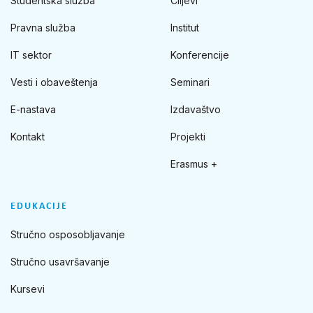
Studentska služba
Ciljevi
Pravna služba
Institut
IT sektor
Konferencije
Vesti i obaveštenja
Seminari
E-nastava
Izdavaštvo
Kontakt
Projekti
Erasmus +
EDUKACIJE
Stručno osposobljavanje
Stručno usavršavanje
Kursevi