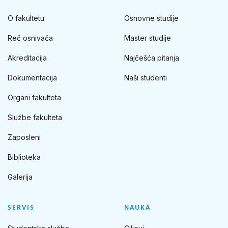
O fakultetu
Osnovne studije
Reč osnivača
Master studije
Akreditacija
Najčešća pitanja
Dokumentacija
Naši studenti
Organi fakulteta
Službe fakulteta
Zaposleni
Biblioteka
Galerija
SERVIS
NAUKA