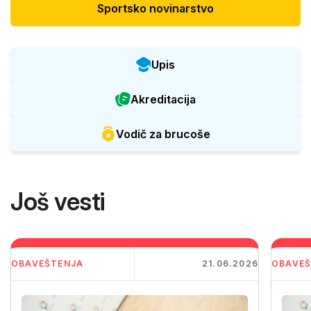
Sportsko novinarstvo
Upis
Akreditacija
Vodič za brucoše
Još vesti
OBAVEŠTENJA
21.06.2026
OBAVEŠ