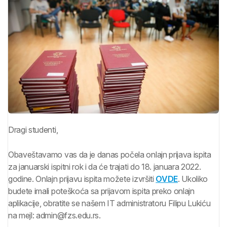
Dragi studenti,
Obaveštavamo vas da je danas počela onlajn prijava ispita
za januarski ispitni rok i da će trajati do 18. januara 2022.
godine. Onlajn prijavu ispita možete izvršiti
OVDE
. Ukoliko
budete imali poteškoća sa prijavom ispita preko onlajn
aplikacije, obratite se našem IT administratoru Filipu Lukiću
na mejl: admin@fzs.edu.rs.