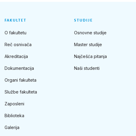
FAKULTET
STUDIJE
O fakultetu
Osnovne studije
Reč osnivača
Master studije
Akreditacija
Najčešća pitanja
Dokumentacija
Naši studenti
Organi fakulteta
Službe fakulteta
Zaposleni
Biblioteka
Galerija