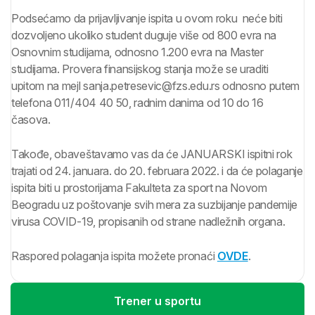
Podsećamo da prijavljivanje ispita u ovom roku neće biti
dozvoljeno ukoliko student duguje više od 800 evra na
Osnovnim studijama, odnosno 1.200 evra na Master
studijama. Provera finansijskog stanja može se uraditi
upitom na mejl sanja.petresevic@fzs.edu.rs odnosno putem
telefona 011/404 40 50, radnim danima od 10 do 16
časova.
Takođe, obaveštavamo vas da će JANUARSKI ispitni rok
trajati od 24. januara. do 20. februara 2022. i da će polaganje
ispita biti u prostorijama Fakulteta za sport na Novom
Beogradu uz poštovanje svih mera za suzbijanje pandemije
virusa COVID-19, propisanih od strane nadležnih organa.
Raspored polaganja ispita možete pronaći
OVDE
.
Trener u sportu