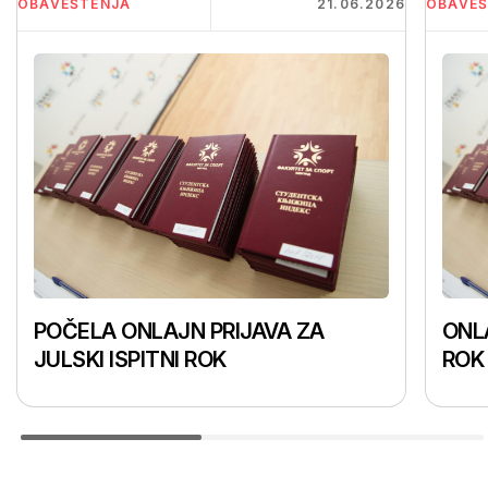
OBAVEŠTENJA
21.06.2026
OBAVEŠ
POČELA ONLAJN PRIJAVA ZA
ONLA
JULSKI ISPITNI ROK
ROK