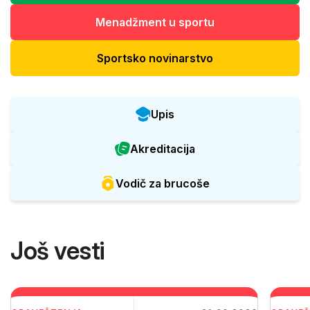
Menadžment u sportu
Sportsko novinarstvo
Upis
Akreditacija
Vodič za brucoše
Još vesti