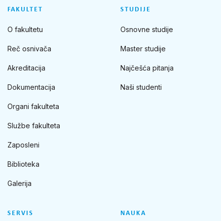
FAKULTET
STUDIJE
O fakultetu
Osnovne studije
Reč osnivača
Master studije
Akreditacija
Najčešća pitanja
Dokumentacija
Naši studenti
Organi fakulteta
Službe fakulteta
Zaposleni
Biblioteka
Galerija
SERVIS
NAUKA