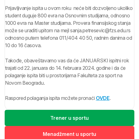
Prijavljivanje ispita u ovom roku neće biti dozvoljeno ukoliko
student duguje 800 evra na Osnovnim studijama, odnosno
1000 evra na Master studijama. Provera finansijskog stanja
može se uraditi upitom na mejl sanja.petresevic@fzs.edu.rs
odnosno putem telefona 011/404 40 50, radnim danima od
10 do 16 časova.
Takođe, obaveštavamo vas da će JANUARSKI ispitni rok
trajati od 22. januara do 14. februara 2024. godine i da će
polaganje ispita biti u prostorijama Fakulteta za sport na
Novom Beogradu.
Raspored polaganja ispita možete pronaći
OVDE
.
Trener u sportu
Menadžment u sportu