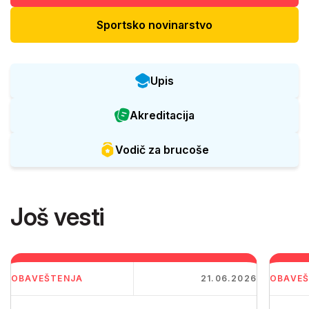
Sportsko novinarstvo
Upis
Akreditacija
Vodič za brucoše
Još vesti
OBAVEŠTENJA
21.06.2026
OBAVEŠ