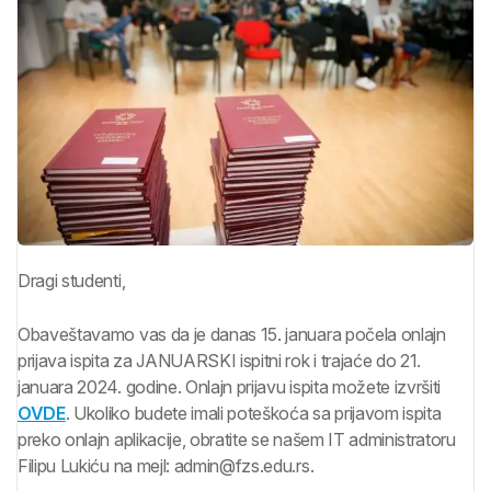
Dragi studenti,
Obaveštavamo vas da je danas 15. januara počela onlajn
prijava ispita za JANUARSKI ispitni rok i trajaće do 21.
januara 2024. godine. Onlajn prijavu ispita možete izvršiti
OVDE
. Ukoliko budete imali poteškoća sa prijavom ispita
preko onlajn aplikacije, obratite se našem IT administratoru
Filipu Lukiću na mejl: admin@fzs.edu.rs.