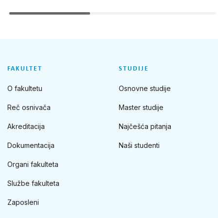
FAKULTET
STUDIJE
O fakultetu
Osnovne studije
Reč osnivača
Master studije
Akreditacija
Najčešća pitanja
Dokumentacija
Naši studenti
Organi fakulteta
Službe fakulteta
Zaposleni