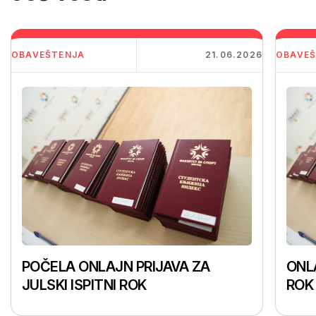
OBAVEŠTENJA
21.06.2026
OBAVEŠ
POČELA ONLAJN PRIJAVA ZA
ONLA
JULSKI ISPITNI ROK
ROK