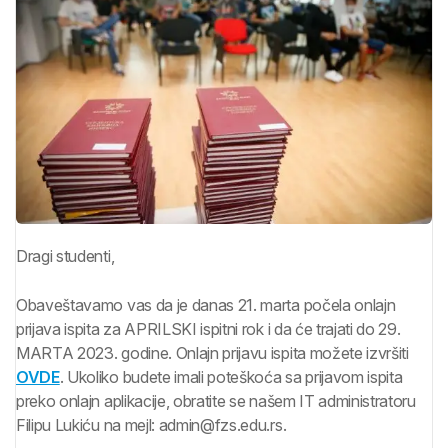
Dragi studenti,
Obaveštavamo vas da je danas 21. marta počela onlajn
prijava ispita za APRILSKI ispitni rok i da će trajati do 29.
MARTA 2023. godine. Onlajn prijavu ispita možete izvršiti
OVDE
. Ukoliko budete imali poteškoća sa prijavom ispita
preko onlajn aplikacije, obratite se našem IT administratoru
Filipu Lukiću na mejl: admin@fzs.edu.rs.