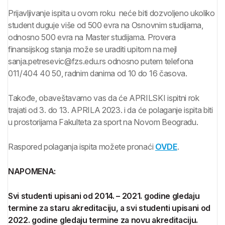
Prijavljivanje ispita u ovom roku neće biti dozvoljeno ukoliko
student duguje više od 500 evra na Osnovnim studijama,
odnosno 500 evra na Master studijama. Provera
finansijskog stanja može se uraditi upitom na mejl
sanja.petresevic@fzs.edu.rs odnosno putem telefona
011/404 40 50, radnim danima od 10 do 16 časova.
Takođe, obaveštavamo vas da će APRILSKI ispitni rok
trajati od 3. do 13. APRILA 2023. i da će polaganje ispita biti
u prostorijama Fakulteta za sport na Novom Beogradu.
Raspored polaganja ispita možete pronaći
OVDE
.
NAPOMENA:
Svi studenti upisani od 2014. – 2021. godine gledaju
termine za staru akreditaciju, a svi studenti upisani od
2022. godine gledaju termine za novu akreditaciju.