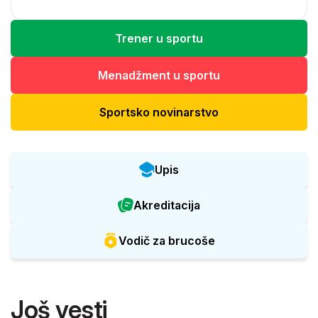
Trener u sportu
Menadžment u sportu
Sportsko novinarstvo
Upis
Akreditacija
Vodič za brucoše
Još vesti