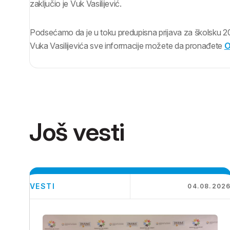
zaključio je Vuk Vasilijević.
Podsećamo da je u toku predupisna prijava za školsku 2026
Vuka Vasilijevića sve informacije možete da pronađete
O
Još vesti
VESTI
04.08.202