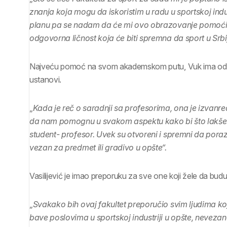
znanja koja mogu da iskoristim u radu u sportskoj ind
planu pa se nadam da će mi ovo obrazovanje pomoći
odgovorna ličnost koja će biti spremna da sport u Srbiji
Najveću pomoć na svom akademskom putu, Vuk ima od 
ustanovi.
„
Kada je reč o saradnji sa profesorima, ona je izvanre
da nam pomognu u svakom aspektu kako bi što lakše u
student- profesor. Uvek su otvoreni i spremni da pora
vezan za predmet ili gradivo u opšte“.
Vasilijević je imao preporuku za sve one koji žele da budu
„
Svakako bih ovaj fakultet preporučio svim ljudima koji
bave poslovima u sportskoj industriji u opšte, nevezano