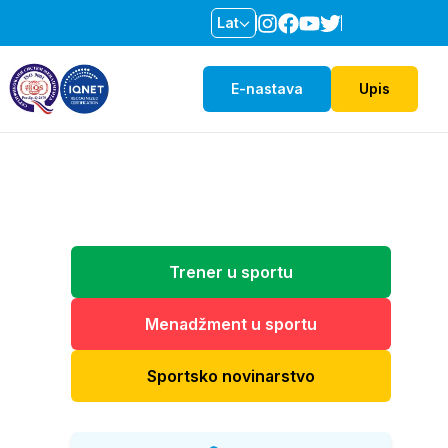
Lat
E-nastava
Upis
Trener u sportu
Menadžment u sportu
Sportsko novinarstvo