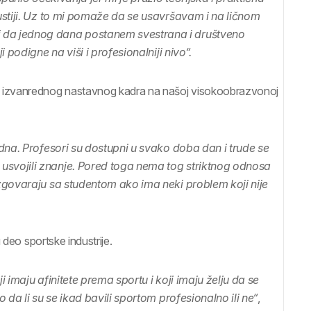
ustiji. Uz to mi pomaže da se usavršavam i na ličnom
 da jednog dana postanem svestrana i društveno
 podigne na viši i profesionalniji nivo“.
izvanrednog nastavnog kadra na našoj visokoobrazvonoj
dna. Profesori su dostupni u svako doba dan i trude se
svojili znanje. Pored toga nema tog striktnog odnosa
zgovaraju sa studentom ako ima neki problem koji nije
 deo sportske industrije.
 imaju afinitete prema sportu i koji imaju želju da se
 da li su se ikad bavili sportom profesionalno ili ne“
,