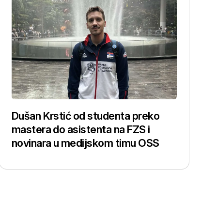
Dušan Krstić od studenta preko
mastera do asistenta na FZS i
novinara u medijskom timu OSS