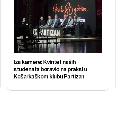
Iza kamere: Kvintet naših
studenata boravio na praksi u
Košarkaškom klubu Partizan