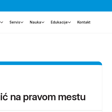
e
Servis
Nauka
Edukacije
Kontakt
ević na pravom mestu