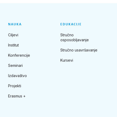
NAUKA
EDUKACIJE
Ciljevi
Stručno
osposobljavanje
Institut
Stručno usavršavanje
Konferencije
Kursevi
Seminari
Izdavaštvo
Projekti
Erasmus +