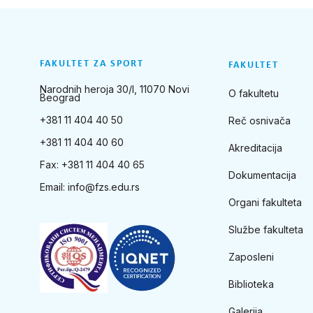
FAKULTET ZA SPORT
FAKULTET
Narodnih heroja 30/I, 11070 Novi
O fakultetu
Beograd
+381 11 404 40 50
Reč osnivača
+381 11 404 40 60
Akreditacija
Fax: +381 11 404 40 65
Dokumentacija
Email:
info@fzs.edu.rs
Organi fakulteta
Službe fakulteta
Zaposleni
Biblioteka
Galerija