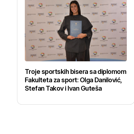
Troje sportskih bisera sa diplomom
Fakulteta za sport: Olga Danilović,
Stefan Takov i Ivan Guteša