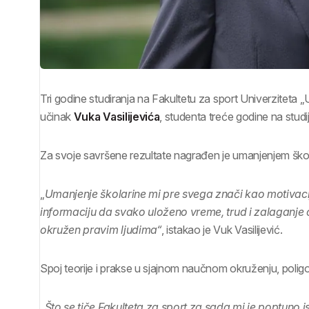
Tri godine studiranja na Fakultetu za sport Univerziteta „
učinak
Vuka Vasilijevića
, studenta treće godine na st
Za svoje savršene rezultate nagrađen je umanjenjem ško
„
Umanjenje školarine mi pre svega znači kao motivacija
informaciju da svako uloženo vreme, trud i zalaganje 
okružen pravim ljudima“
, istakao je Vuk Vasilijević.
Spoj teorije i prakse u sjajnom naučnom okruženju, poligo
„
Što se tiče Fakulteta za sport za sada mi je poptuno is