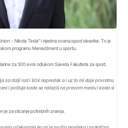
Union – Nikola Tesla“ i nijedna ocena ispod desetke. To je
udijskom programu Menadžment u sportu.
larine za 500 evra odlukom Saveta Fakulteta za sport.
 za dalji rad i lični napredak a i uz to mi daje povratnu
ceni i poštuje kada se nalaziš na pravom mestu i kada si
n je za sticanje potrebnih znanja.
punio očekivanja jer mi je pružio teorijska i praktična