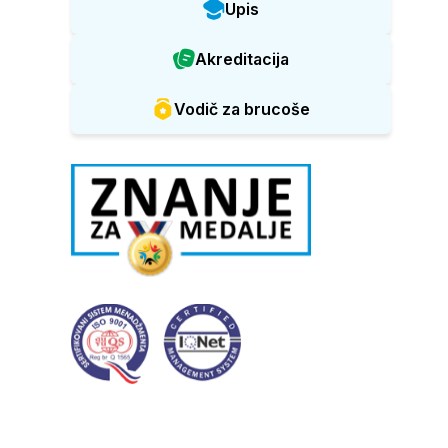
Upis
Akreditacija
Vodič za brucoše