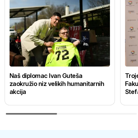
Naš diplomac Ivan Guteša
Troj
zaokružio niz velikih humanitarnih
Faku
akcija
Stef