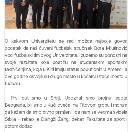
O kakvom Univerzitetu se radi možda najbolje govori
podatak da naš čuveni fudbalski stručnjak Bora Milutinović
vodi fudbalski tim ovog Univerziteta. Izuzetno su ponosni na
svoje rezultate koje postižu na studentskim sportskim
takmičenjima, koja u Kini imaju status poput onih u Americi, a
ove godine osvojili su drugo mesto u košarci i treće mesto u
fudbalu.
– Prvi put smo u Srbiji. Upoznali smo brojne lepote
Beograda, bili smo u Kući cveća, na Titovom grobu i moram
da kažem da smo divno primljeni i da nam se veoma svidela
Srbija – rekao je Điangži Žang, dekan Fakulteta za sport i
potom dodao: