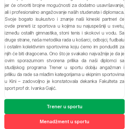
jer će otvoriti brojne mogućnosti za dodatno usavršavanje,
ali i profesionalno angažovanje naših studenata i diplomaca.
Svoje bogato isukustvo i znanje naši kineski partneri će
ovde preneti iz sportova u kojima su najuspešniji u svetu,
između ostalih gimnastika, stoni tenis i skokovi u vodu. Sa
druge strane, naša metodika rada u košarci, odbojci, fudbalu
i ostalim kolektivnim sportovima koju ćemo im ponduditi za
njih će biti dragocena. Ono što je svakako najvažnije je da je
ovim sporazumom stvorena prilika da naši diplomci sa
studijskog programa Trener u sportu dobiju angažman i
priliku da rade sa mlađim kategorijama u ekipnim sportovima
u Kini – zadovoljno je konstatovala dekanka Fakulteta za
sport prof dr. Ivanka Gajić.
Trener u sportu
Menadžment u sportu