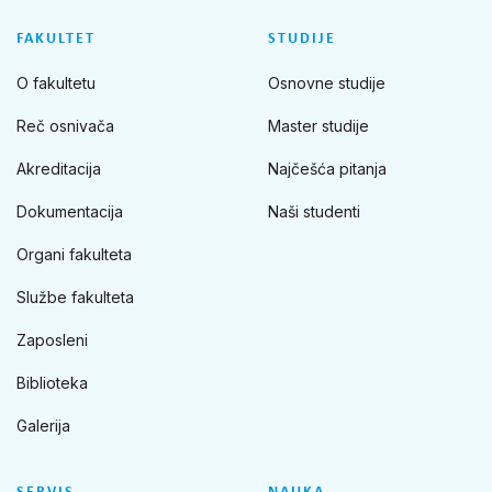
FAKULTET
STUDIJE
O fakultetu
Osnovne studije
Reč osnivača
Master studije
Akreditacija
Najčešća pitanja
Dokumentacija
Naši studenti
Organi fakulteta
Službe fakulteta
Zaposleni
Biblioteka
Galerija