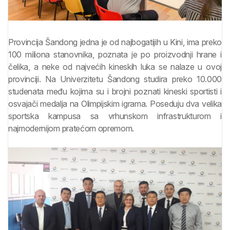
Provincija Šandong jedna je od najbogatijih u Kini, ima preko
100 miliona stanovnika, poznata je po proizvodnji hrane i
čelika, a neke od najvećih kineskih luka se nalaze u ovoj
provinciji. Na Univerzitetu Šandong studira preko 10.000
studenata među kojima su i brojni poznati kineski sportisti i
osvajači medalja na Olimpijskim igrama. Poseduju dva velika
sportska kampusa sa vrhunskom infrastrukturom i
najmodernijom pratećom opremom.