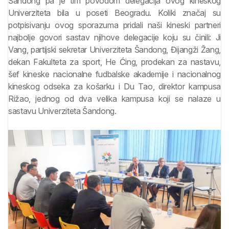
Šandong pa je tim povodom delegacija ovog kineskog
Univerziteta bila u poseti Beogradu. Koliki značaj su
potpisivanju ovog sporazuma pridali naši kineski partneri
najbolje govori sastav njihove delegacije koju su činili: Ji
Vang, partijski sekretar Univerziteta Šandong, Đijangži Žang,
dekan Fakulteta za sport, He Ćing, prodekan za nastavu,
šef kineske nacionalne fudbalske akademije i nacionalnog
kineskog odseka za košarku i Du Tao, direktor kampusa
Rižao, jednog od dva velika kampusa koji se nalaze u
sastavu Univerziteta Šandong.