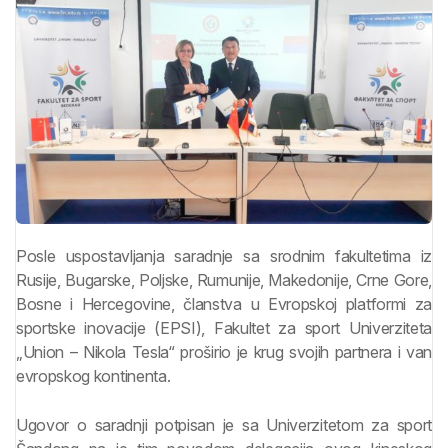
Posle uspostavljanja saradnje sa srodnim fakultetima iz
Rusije, Bugarske, Poljske, Rumunije, Makedonije, Crne Gore,
Bosne i Hercegovine, članstva u Evropskoj platformi za
sportske inovacije (EPSI), Fakultet za sport Univerziteta
„Union – Nikola Tesla“ proširio je krug svojih partnera i van
evropskog kontinenta.
Ugovor o saradnji potpisan je sa Univerzitetom za sport