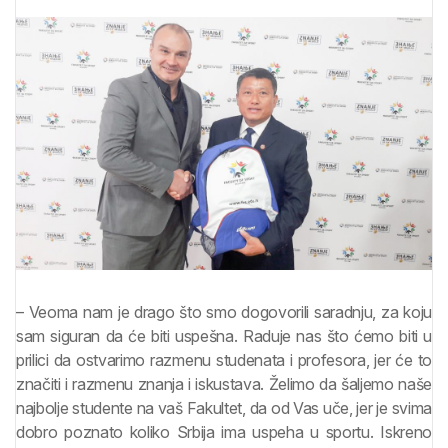
– Veoma nam je drago što smo dogovorili saradnju, za koju
sam siguran da će biti uspešna. Raduje nas što ćemo biti u
prilici da ostvarimo razmenu studenata i profesora, jer će to
značiti i razmenu znanja i iskustava. Želimo da šaljemo naše
najbolje studente na vaš Fakultet, da od Vas uče, jer je svima
dobro poznato koliko Srbija ima uspeha u sportu. Iskreno