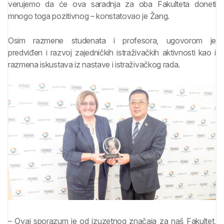
verujemo da će ova saradnja za oba Fakulteta doneti
mnogo toga pozitivnog – konstatovao je Žang.
Osim razmene studenata i profesora, ugovorom je
predviđen i razvoj zajedničkih istraživačkih aktivnosti kao i
razmena iskustava iz nastave i istraživačkog rada.
– Ovaj sporazum je od izuzetnog značaja za naš Fakultet,