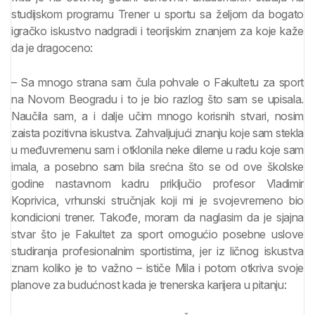
studijskom programu Trener u sportu sa željom da bogato
igračko iskustvo nadgradi i teorijskim znanjem za koje kaže
da je dragoceno:
– Sa mnogo strana sam čula pohvale o Fakultetu za sport
na Novom Beogradu i to je bio razlog što sam se upisala.
Naučila sam, a i dalje učim mnogo korisnih stvari, nosim
zaista pozitivna iskustva. Zahvaljujući znanju koje sam stekla
u međuvremenu sam i otklonila neke dileme u radu koje sam
imala, a posebno sam bila srećna što se od ove školske
godine nastavnom kadru priključio profesor Vladimir
Koprivica, vrhunski stručnjak koji mi je svojevremeno bio
kondicioni trener. Takođe, moram da naglasim da je sjajna
stvar što je Fakultet za sport omogućio posebne uslove
studiranja profesionalnim sportistima, jer iz ličnog iskustva
znam koliko je to važno – ističe Mila i potom otkriva svoje
planove za budućnost kada je trenerska karijera u pitanju: