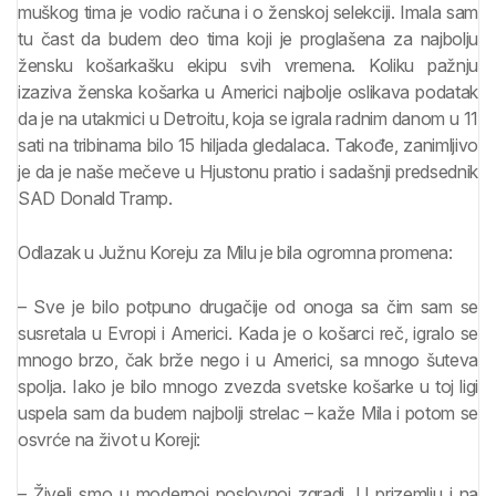
muškog tima je vodio računa i o ženskoj selekciji. Imala sam
tu čast da budem deo tima koji je proglašena za najbolju
žensku košarkašku ekipu svih vremena. Koliku pažnju
izaziva ženska košarka u Americi najbolje oslikava podatak
da je na utakmici u Detroitu, koja se igrala radnim danom u 11
sati na tribinama bilo 15 hiljada gledalaca. Takođe, zanimljivo
je da je naše mečeve u Hjustonu pratio i sadašnji predsednik
SAD Donald Tramp.
Odlazak u Južnu Koreju za Milu je bila ogromna promena:
– Sve je bilo potpuno drugačije od onoga sa čim sam se
susretala u Evropi i Americi. Kada je o košarci reč, igralo se
mnogo brzo, čak brže nego i u Americi, sa mnogo šuteva
spolja. Iako je bilo mnogo zvezda svetske košarke u toj ligi
uspela sam da budem najbolji strelac – kaže Mila i potom se
osvrće na život u Koreji:
– Živeli smo u modernoj poslovnoj zgradi. U prizemlju i na