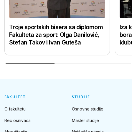
Troje sportskih bisera sa diplomom
Iza 
Fakulteta za sport: Olga Danilović,
bora
Stefan Takov i Ivan Guteša
klub
FAKULTET
STUDIJE
O fakultetu
Osnovne studije
Reč osnivača
Master studije
Akreditacija
Najčešća pitanja