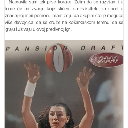
– Napravila sam tek prve korake. Želim da se razvijam i u
tome će mi zvanje koje stičem na Fakultetu za sport u
značajnoj meri pomoći. Imam želju da okupim što je moguće
više devojčica, da se druže na košarkaškom terenu, da se
igraju i uživaju u ovoj predivnoj igri.