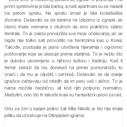
prvim spratovima je bila banka, a naši apartmani su se nalazili
na petom spratu. Na spratu iznad je bila košarkaška
dvorana. Dešavalo se da danima ne izlazimo iz zgrade, jer
nismo imale vremena s obzirom da smo praktično stalno
trenirale. To je zaista prevazišla sva moje očekivanja, jer se
nigde nije toliko sati provodilo na treninzima kao u Koreji.
Takođe, postojala je jasno utvrđena hijerarhija i ogromno
poštovanje koje se ukazuje prema starijima. To je nešto što
je duboko ukorenjeno u njihovu kulturu i tradiciju. Kad ti
trener zatraži da mu doneseš na primer pomorandžu to
znači i da mu je oljuštiš i serviraš. Dešavalo se da starije
igračice zahtevaju od mlađih da im peru veš i slično. To je
nama možda neobično, ali kod njih potpuno normalno.
Međutim, ono što ih takođe krasi su fantastični uslovi za rad.
Ono za čim u karijeri jedino žali Mila Nikolić je što nije imala
priliku da učestvuje na Olimpijskim igrama: