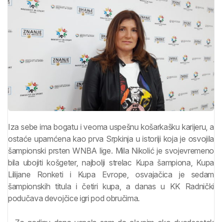
Iza sebe ima bogatu i veoma uspešnu košarkašku karijeru, a
ostaće upamćena kao prva Srpkinja u istoriji koja je osvojila
šampionski prsten WNBA lige. Mila Nikolić je svojevremeno
bila ubojiti košgeter, najbolji strelac Kupa šampiona, Kupa
Lilijane Ronketi i Kupa Evrope, osvajačica je sedam
šampionskih titula i četiri kupa, a danas u KK Radnički
podučava devojčice igri pod obručima.