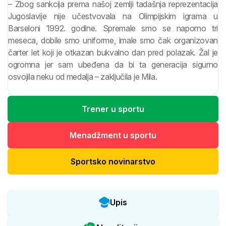
– Zbog sankcija prema našoj zemlji tadašnja reprezentacija
Jugoslavije nije učestvovala na Olimpijskim igrama u
Barseloni 1992. godine. Spremale smo se naporno tri
meseca, dobile smo uniforme, imale smo čak organizovan
čarter let koji je otkazan bukvalno dan pred polazak. Žal je
ogromna jer sam ubeđena da bi ta generacija sigurno
osvojila neku od medalja – zaključila je Mila.
Trener u sportu
Menadžment u sportu
Sportsko novinarstvo
Upis