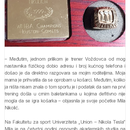
– Međutim, jednom prilikom je trener Voždovca od mog
nastavnika fizičkog dobio adresu i broj kućnog telefona i
došao je da direktno razgovara sa mojim roditeljima. Moja
mama je prihvatila da se oprobam u košarci. Međutim, koliko
ja ništa nisam znala o tom sportu je i podatak da sam na prvi
trening došla u crnim baletankama u kojima defitivno nije
mogla da se igra košarka – objasnila je svoje početke Mila
Nikolić.
Na Fakultetu za sport Univerziteta „Union – Nikola Tesla“
Mila je na četvrtoj godini osnovnih akademskih studija na