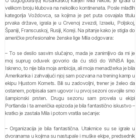
U dugogodišnjoj košarkaškoj karijeri Mila Nikolić je igrala u
velikom broju klubova na nekoliko kontinenata. Posle mlađih
kategorija Voždovca, sa kojima je pet puta osvajala titulu
prvaka države, igrala je u Crvenoj zvezdi, Izraelu, Poljskoj,
Španiji, Franscuskoj, Rusiji, Koreji. Na pitanje kako je stigla do
američke profesionalne ženske lige Mila odgovara:
– To se desilo sasvim slučajno, mada je zanimljivo da mi je
moj suprug oduvek govorio da ću stići do WNBA lige.
Iskreno, to nije bila moja ambicija, ali moja menadžerka je bila
Amerikanka i zahvaljući njoj sam pozvana na trening kamp u
ekipu Hjustom Komets. Bili su zadovoljni, trener je želeo da
ostanem, potpisala sam ugovor i u prvoj sezoni osvojile smo
šampionski prsten. Drugu sezonu sam provela u ekipi
Portlanda i ta američka epizoda je bila fantastično iskustvo –
kratko je zastala Mila i potom vratila sećanje:
– Organizacija je bila fantastična. Utakmice su se igrale u
dvoranama u kojima su nastupale i muške ekipe, predsednik