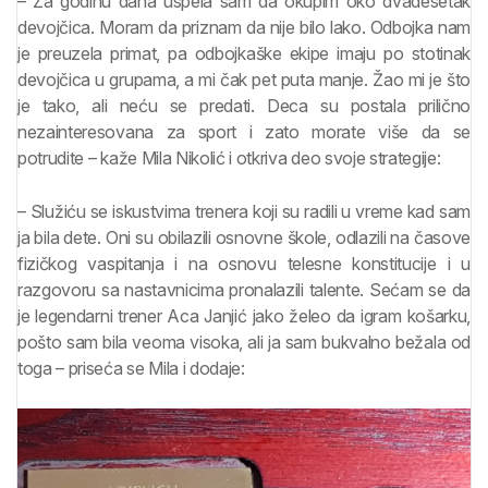
– Za godinu dana uspela sam da okupim oko dvadesetak
devojčica. Moram da priznam da nije bilo lako. Odbojka nam
je preuzela primat, pa odbojkaške ekipe imaju po stotinak
devojčica u grupama, a mi čak pet puta manje. Žao mi je što
je tako, ali neću se predati. Deca su postala prilično
nezainteresovana za sport i zato morate više da se
potrudite – kaže Mila Nikolić i otkriva deo svoje strategije:
– Služiću se iskustvima trenera koji su radili u vreme kad sam
ja bila dete. Oni su obilazili osnovne škole, odlazili na časove
fizičkog vaspitanja i na osnovu telesne konstitucije i u
razgovoru sa nastavnicima pronalazili talente. Sećam se da
je legendarni trener Aca Janjić jako želeo da igram košarku,
pošto sam bila veoma visoka, ali ja sam bukvalno bežala od
toga – priseća se Mila i dodaje: