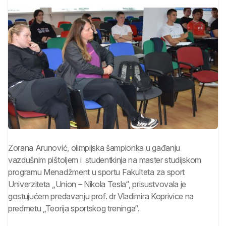
Zorana Arunović, olimpijska šampionka u gađanju
vazdušnim pištoljem i studentkinja na master studijskom
programu Menadžment u sportu Fakulteta za sport
Univerziteta „Union – Nikola Tesla“, prisustvovala je
gostujućem predavanju prof. dr Vladimira Koprivice na
predmetu „Teorija sportskog treninga“.