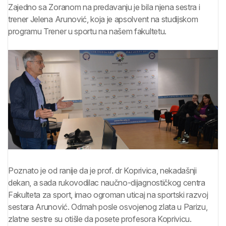
Zajedno sa Zoranom na predavanju je bila njena sestra i
trener Jelena Arunović, koja je apsolvent na studijskom
programu Trener u sportu na našem fakultetu.
Poznato je od ranije da je prof. dr Koprivica, nekadašnji
dekan, a sada rukovodilac naučno-dijagnostičkog centra
Fakulteta za sport, imao ogroman uticaj na sportski razvoj
sestara Arunović. Odmah posle osvojenog zlata u Parizu,
zlatne sestre su otišle da posete profesora Koprivicu.