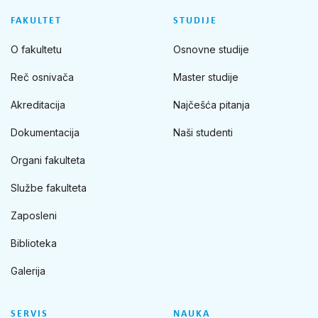
FAKULTET
STUDIJE
O fakultetu
Osnovne studije
Reč osnivača
Master studije
Akreditacija
Najčešća pitanja
Dokumentacija
Naši studenti
Organi fakulteta
Službe fakulteta
Zaposleni
Biblioteka
Galerija
SERVIS
NAUKA