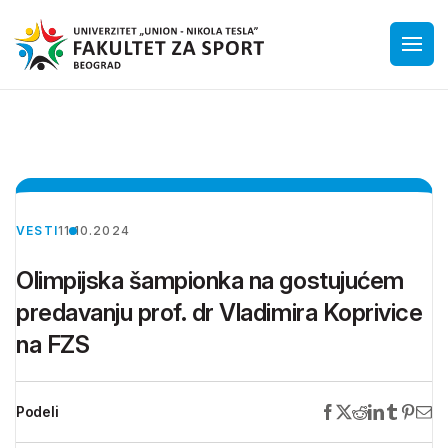
VESTI
11.10.2024
Olimpijska šampionka na gostujućem
predavanju prof. dr Vladimira Koprivice
na FZS
Podeli