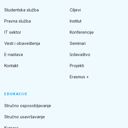
Studentska služba
Ciljevi
Pravna služba
Institut
IT sektor
Konferencije
Vesti i obaveštenja
Seminari
E-nastava
Izdavaštvo
Kontakt
Projekti
Erasmus +
EDUKACIJE
Stručno osposobljavanje
Stručno usavršavanje
Kursevi