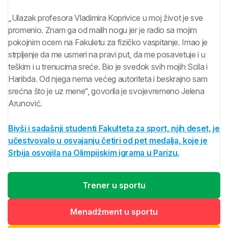
„Ulazak profesora Vladimira Koprivice u moj život je sve
promenio. Znam ga od malih nogu jer je radio sa mojim
pokojnim ocem na Fakuletu za fizičko vaspitanje. Imao je
strpljenje da me usmeri na pravi put, da me posavetuje i u
teškim i u trenucima sreće. Bio je svedok svih mojih Scila i
Haribda. Od njega nema većeg autoriteta i beskrajno sam
srećna što je uz mene“, govorila je svojevremeno Jelena
Arunović.
Bivši i sadašnji studenti Fakulteta za sport, njih deset, je
učestvovalo u osvajanju četiri od pet medalja, koje je
Srbija osvojila na Olimpijskim igrama u Parizu.
Trener u sportu
Menadžment u sportu