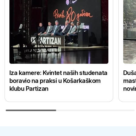
Iza kamere: Kvintet naših studenata
Duša
boravio na praksi u Košarkaškom
mast
klubu Partizan
novi