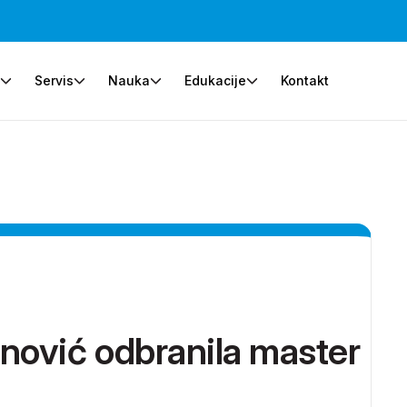
e
Servis
Nauka
Edukacije
Kontakt
nović odbranila master