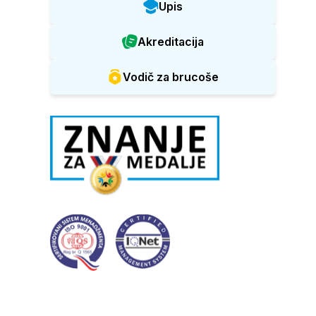
Upis
Akreditacija
Vodič za brucoše