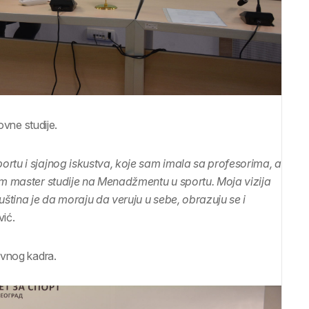
ovne studije.
ortu i sjajnog iskustva, koje sam imala sa profesorima, a
šem master studije na Menadžmentu u sportu. Moja vizija
uština je da moraju da veruju u sebe, obrazuju se i
ić.
avnog kadra.