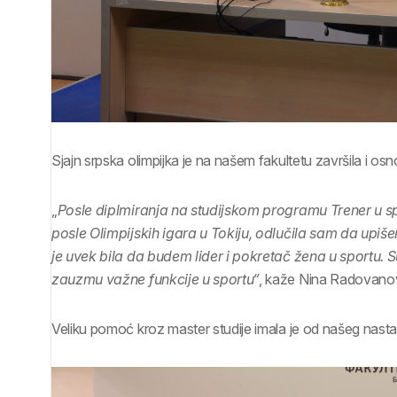
Sjajn srpska olimpijka je na našem fakultetu završila i osn
„
Posle diplmiranja na studijskom programu Trener u sp
posle Olimpijskih igara u Tokiju, odlučila sam da upi
je uvek bila da budem lider i pokretač žena u sportu. S
zauzmu važne funkcije u sportu“
, kaže Nina Radovanov
Veliku pomoć kroz master studije imala je od našeg nast