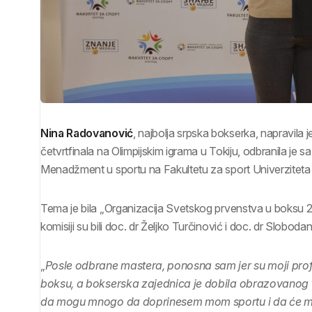
Nina Radovanović
, najbolja srpska bokserka, napravila j
četvrtfinala na Olimpijskim igrama u Tokiju, odbranila j
Menadžment u sportu na Fakultetu za sport Univerziteta 
Tema je bila „Organizacija Svetskog prvenstva u boksu 20
komisiji su bili doc. dr Željko Turčinović i doc. dr Sloboda
„
Posle odbrane mastera, ponosna sam jer su moji prof
boksu, a bokserska zajednica je dobila obrazovanog
da mogu mnogo da doprinesem mom sportu i da će moj