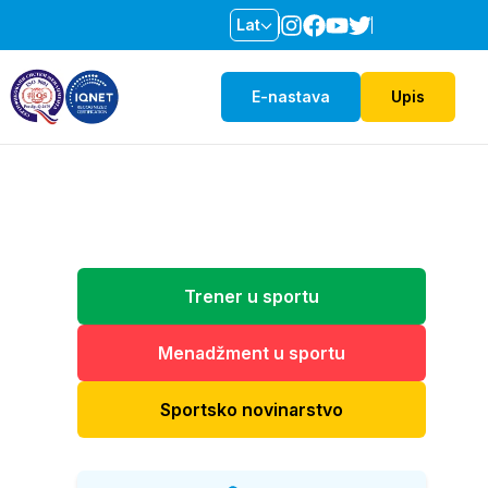
Lat
E-nastava
Upis
Trener u sportu
Menadžment u sportu
Sportsko novinarstvo