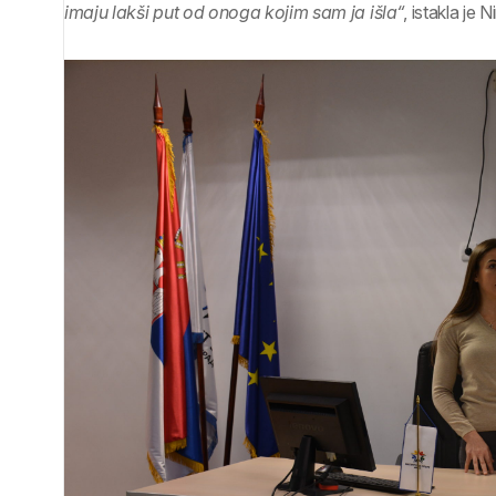
imaju lakši put od onoga kojim sam ja išla“
, istakla je