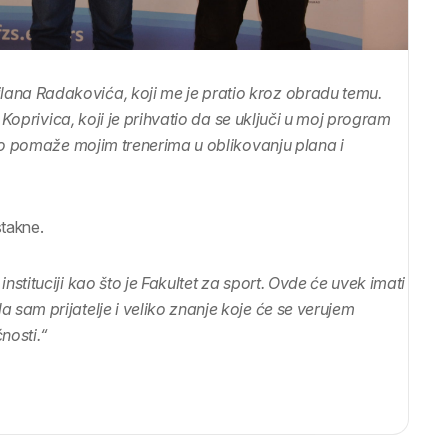
na Radakovića, koji me je pratio kroz obradu temu.
 Koprivica, koji je prihvatio da se uključi u moj program
čno pomaže mojim trenerima u oblikovanju plana i
stakne.
stituciji kao što je Fakultet za sport. Ovde će uvek imati
sam prijatelje i veliko znanje koje će se verujem
nosti.“