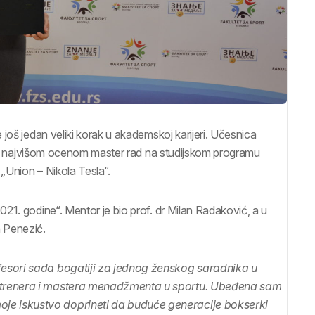
e još jedan veliki korak u akademskoj karijeri. Učesnica
e sa najvišom ocenom master rad na studijskom programu
„Union – Nikola Tesla“.
21. godine“. Mentor je bio prof. dr Milan Radaković, a u
n Penezić.
esori sada bogatiji za jednog ženskog saradnika u
 trenera i mastera menadžmenta u sportu. Ubeđena sam
e iskustvo doprineti da buduće generacije bokserki