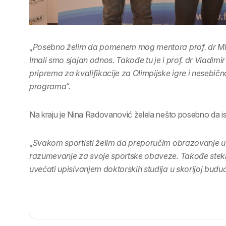
„
Posebno želim da pomenem mog mentora prof. dr Mila
Imali smo sjajan odnos. Takođe tu je i prof. dr Vladimir
priprema za kvalifikacije za Olimpijske igre i nesebi
programa“.
Na kraju je Nina Radovanović želela nešto posebno da i
„
Svakom sportisti želim da preporučim obrazovanje u in
razumevanje za svoje sportske obaveze. Takođe stekla 
uvećati upisivanjem doktorskih studija u skorijoj buduć