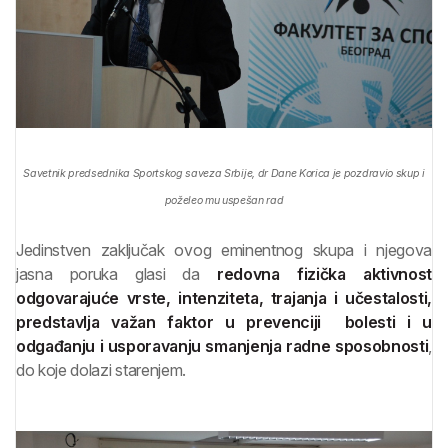
Savetnik predsednika Sportskog saveza Srbije, dr Dane Korica je pozdravio skup i
poželeo mu uspešan rad
Jedinstven zaključak ovog eminentnog skupa i njegova
jasna poruka glasi da
redovna fizička aktivnost
odgovarajuće vrste, intenziteta, trajanja i učestalosti,
predstavlja važan faktor u prevenciji bolesti i u
odgađanju i usporavanju smanjenja radne sposobnosti
,
do koje dolazi starenjem.