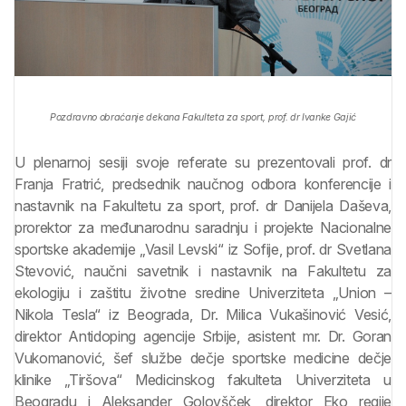
Pozdravno obraćanje dekana Fakulteta za sport, prof. dr Ivanke Gajić
U plenarnoj sesiji svoje referate su prezentovali prof. dr
Franja Fratrić, predsednik naučnog odbora konferencije i
nastavnik na Fakultetu za sport, prof. dr Danijela Daševa,
prorektor za međunarodnu saradnju i projekte Nacionalne
sportske akademije „Vasil Levski“ iz Sofije, prof. dr Svetlana
Stevović, naučni savetnik i nastavnik na Fakultetu za
ekologiju i zaštitu životne sredine Univerziteta „Union –
Nikola Tesla“ iz Beograda, Dr. Milica Vukašinović Vesić,
direktor Antidoping agencije Srbije, asistent mr. Dr. Goran
Vukomanović, šef službe dečje sportske medicine dečje
klinike „Tiršova“ Medicinskog fakulteta Univerziteta u
Beogradu i Aleksander Golovšček, direktor Eko regije