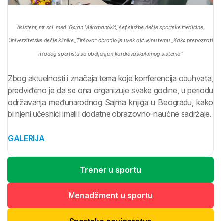
Asistent, mr sci. med. Goran Vukomanović, šef službe dečje sportske medicine,
Univerzitetske dečje klinike „Tiršova“ obradio je uvek aktuelnu temu „Kako prepoznati
mladog sportistu sa oboljenjem kardiovaskularnog sistema“
Zbog aktuelnosti i značaja tema koje konferencija obuhvata,
predviđeno je da se ona organizuje svake godine, u periodu
održavanja međunarodnog Sajma knjiga u Beogradu, kako
bi njeni učesnici imali i dodatne obrazovno-naučne sadržaje.
GALERIJA
Trener u sportu
Menadžment u sportu
Sportsko novinarstvo