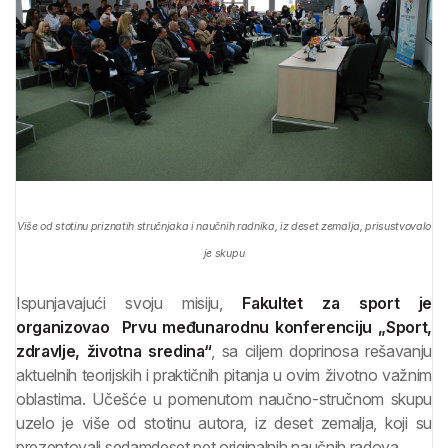
Više od stotinu priznatih stručnjaka i naučnih radnika, iz deset zemalja, prisustvovalo
je skupu
Ispunjavajući svoju misiju,
Fakultet za sport je
organizovao Prvu međunarodnu konferenciju „Sport,
zdravlje, životna sredina“
, sa ciljem doprinosa rešavanju
aktuelnih teorijskih i praktičnih pitanja u ovim životno važnim
oblastima. Učešće u pomenutom naučno-stručnom skupu
uzelo je više od stotinu autora, iz deset zemalja, koji su
prezentovali sedamdeset pet originalnih naučnih radova.