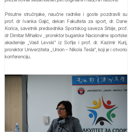
Prisutne stručnjake, naučne radnike i goste pozdravili su
prof. dr Ivanka Gajić, dekan Fakulteta za sport, dr. Dane
Korica, savetnik predsednika Sportskog saveza Srbije, prof.
dr Dimitar Mihailov , prorektor bugarske Nacionalne sportske
akademije „Vasil Levski“ iz Sofije i prof. dr. Kazimir Kurij,
prorektor Univerziteta „Union – Nikola Tesla“, koji je i otvorio
konferenciju.