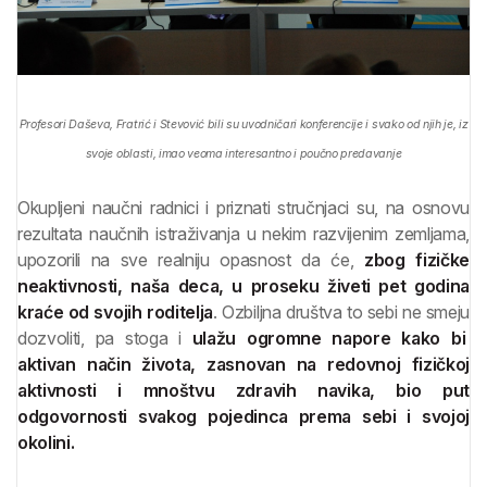
Profesori Daševa, Fratrić i Stevović bili su uvodničari konferencije i svako od njih je, iz
svoje oblasti, imao veoma interesantno i poučno predavanje
Okupljeni naučni radnici i priznati stručnjaci su, na osnovu
rezultata naučnih istraživanja u nekim razvijenim zemljama,
upozorili na sve realniju opasnost da će,
zbog fizičke
neaktivnosti, naša deca
,
u proseku živeti pet godina
kraće od svojih roditelja
. Ozbiljna društva to sebi ne smeju
dozvoliti, pa stoga i
ulažu ogromne napore kako bi
aktivan način života, zasnovan na redovnoj fizičkoj
aktivnosti i mnoštvu zdravih navika, bio put
odgovornosti svakog pojedinca prema sebi i svojoj
okolini.