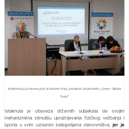
Konferenciju je otvorio prof. dr Kazimir Kurij, prorektor Univerziteta „Union – Nikola
Tesla“
Istaknuta je obaveza državnih subjekata da svojim
mehanizmima stimulišu upražnjavanje fizičkog vežbanja i
sporta u svim uzrasnim kategorijama stanovništva,
jer je