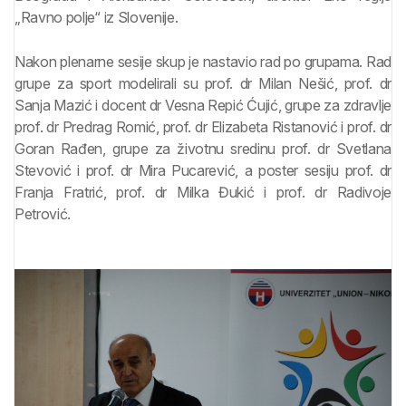
„Ravno polje“ iz Slovenije.
Nakon plenarne sesije skup je nastavio rad po grupama. Rad
grupe za sport modelirali su prof. dr Milan Nešić, prof. dr
Sanja Mazić i docent dr Vesna Repić Ćujić, grupe za zdravlje
prof. dr Predrag Romić, prof. dr Elizabeta Ristanović i prof. dr
Goran Rađen, grupe za životnu sredinu prof. dr Svetlana
Stevović i prof. dr Mira Pucarević, a poster sesiju prof. dr
Franja Fratrić, prof. dr Milka Đukić i prof. dr Radivoje
Petrović.