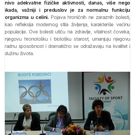
nivo adekvatne fizičke aktivnosti, danas, više nego
ikada, važniji i preduslov je za normalnu funkciju
organizma u celini.
Pojava hroničnih ne zaraznih bolesti,
kao refleksija modernog stila življenja, karakteriše većinu
populacije. Ove bolesti utiču na zdravlje, vitalnost čoveka,
njegovu hronološku i biološku starost, umanjuju njegovu
radnu sposobnost i dramatično se odražavaju na kvalitet i
dužinu života.