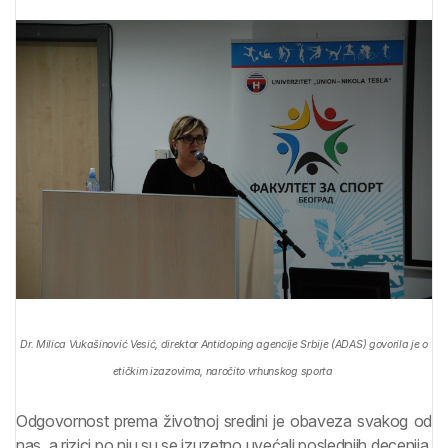
Dr. Milica Vukašinović Vesić, direktor Antidoping agencije Srbije (ADAS) govorila je o
etičkim izazovima, naročito vrhunskog sporta
Odgovornost prema životnoj sredini je obaveza svakog od
nas, a rizici po nju su se izuzetno uvećali poslednjih decenija.