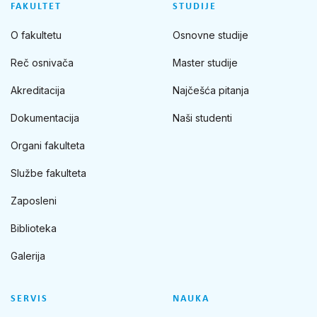
FAKULTET
STUDIJE
O fakultetu
Osnovne studije
Reč osnivača
Master studije
Akreditacija
Najčešća pitanja
Dokumentacija
Naši studenti
Organi fakulteta
Službe fakulteta
Zaposleni
Biblioteka
Galerija
SERVIS
NAUKA