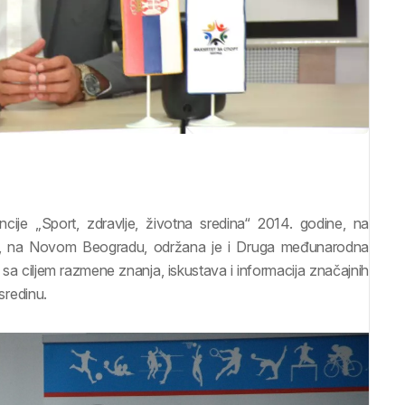
e „Sport, zdravlje, životna sredina“ 2014. godine, na
la“, na Novom Beogradu, održana je i Druga međunarodna
 sa ciljem razmene znanja, iskustava i informacija značajnih
 sredinu.