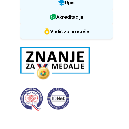
Upis
Akreditacija
Vodič za brucoše