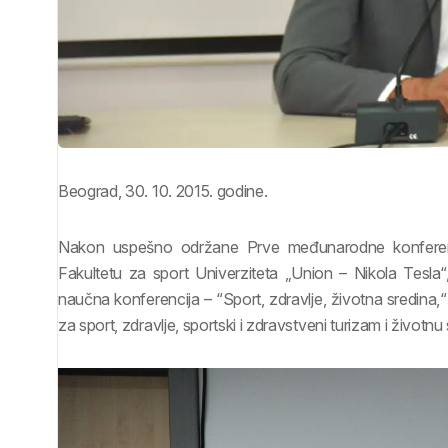
Beograd, 30. 10. 2015. godine.
Nakon uspešno održane Prve međunarodne konferencij
Fakultetu za sport Univerziteta „Union – Nikola Tes
naučna konferencija – “Sport, zdravlje, životna sredina,“
za sport, zdravlje, sportski i zdravstveni turizam i životnu