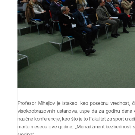
Profesor Mihajlov je istakao, kao posebnu vrednost, čin
visokoobrazovnih ustanova, uspe da za godinu dana o
naučne konferencije, kao što je to Fakultet za sport ura
martu mesecu ove godine, „Menadžment bezbednosti sport
sredina“.