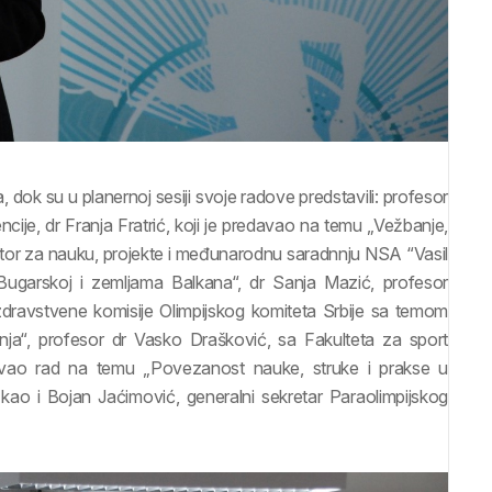
a, dok su u planernoj sesiji svoje radove predstavili: profesor
ije, dr Franja Fratrić, koji je predavao na temu „Vežbanje,
orektor za nauku, projekte i međunarodnu saradnnju NSA “Vasil
Bugarskoj i zemljama Balkana“, dr Sanja Mazić, profesor
zdravstvene komisije Olimpijskog komiteta Srbije sa temom
ljenja“, profesor dr Vasko Drašković, sa Fakulteta za sport
tovao rad na temu „Povezanost nauke, struke i prakse u
 kao i Bojan Jaćimović, generalni sekretar Paraolimpijskog