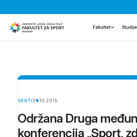
Fakultet
Studij
VESTI
31.10.2015
Održana Druga međun
konferencija „Sport, zd