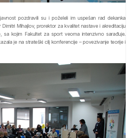
 javnost pozdravili su i poželeli im uspešan rad dekanka
Dimitri Mihajlov, prorektor za kvalitet nastave i akreditaciju
e, sa kojim Fakultet za sport veoma intenzivno sarađuje.
ala je na strateški cilj konferencije – povezivanje teorije i