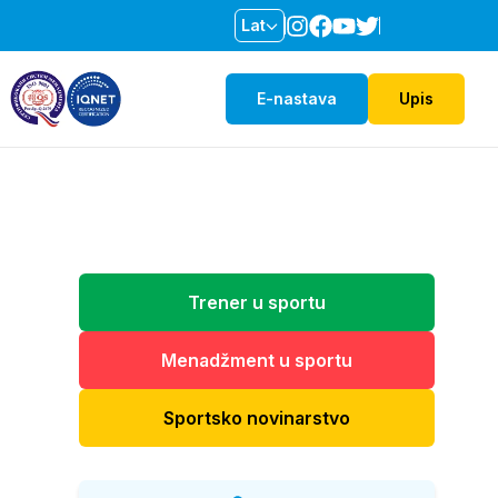
Lat
E-nastava
Upis
Trener u sportu
Menadžment u sportu
Sportsko novinarstvo