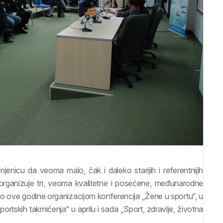
jenicu da veoma malo, čak i daleko starijih i referentnijih
rganizuje tri, veoma kvalitetne i posećene, međunarodne
dio ove godine organizacijom konferencija „Žene u sportu“, u
skih takmičenja“ u aprilu i sada „Sport, zdravlje, životna