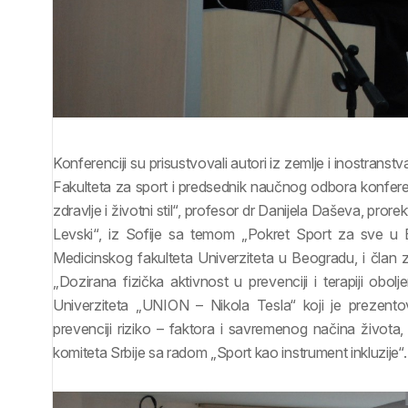
Konferenciji su prisustvovali autori iz zemlje i inostranstv
Fakulteta za sport i predsednik naučnog odbora konferenc
zdravlje i životni stil“, profesor dr Danijela Daševa, pr
Levski“, iz Sofije sa temom „Pokret Sport za sve u 
Medicinskog fakulteta Univerziteta u Beogradu, i član 
„Dozirana fizička aktivnost u prevenciji i terapiji obo
Univerziteta „UNION – Nikola Tesla“ koji je prezen
prevenciji riziko – faktora i savremenog načina života,
komiteta Srbije sa radom „Sport kao instrument inkluzije“.