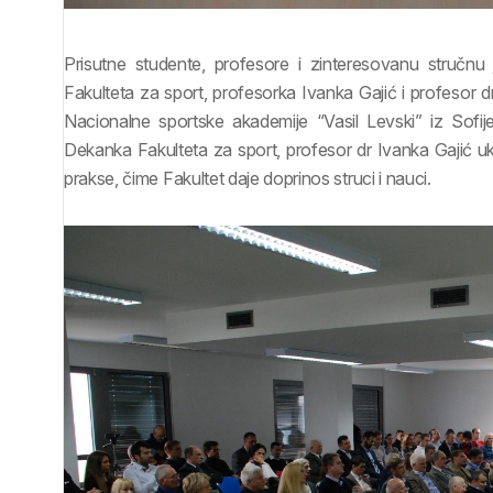
Prisutne studente, profesore i zinteresovanu stručnu
Fakulteta za sport, profesorka Ivanka Gajić i profesor dr 
Nacionalne sportske akademije “Vasil Levski” iz Sofij
Dekanka Fakulteta za sport, profesor dr Ivanka Gajić ukaz
prakse, čime Fakultet daje doprinos struci i nauci.