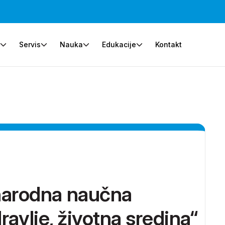
e
Servis
Nauka
Edukacije
Kontakt
arodna naučna
ravlje, životna sredina“