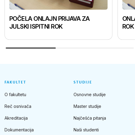
POČELA ONLAJN PRIJAVA ZA
ONLA
JULSKI ISPITNI ROK
ROK
FAKULTET
STUDIJE
O fakultetu
Osnovne studije
Reč osnivača
Master studije
Akreditacija
Najčešća pitanja
Dokumentacija
Naši studenti