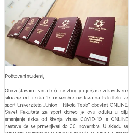
Poštovani studenti,
Obaveštavamo vas da će se zbog pogoršane zdravstvene
situacije od utorka 17. novembra nastava na Fakultetu za
sport Univerziteta „Union – Nikola Tesla“ obavljati ONLINE.
Savet Fakulteta za sport doneo je ovu odluku u cilju
smanjenja rizika od širenja virusa COVID-19, a ONLINE
nastava će se primenjivati do 30. novembra. U skladu sa