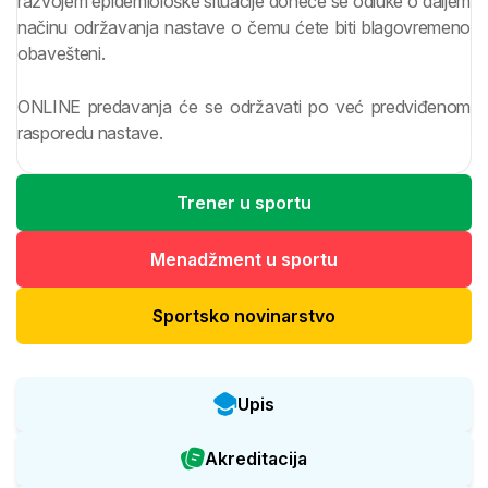
razvojem epidemiološke situacije doneće se odluke o daljem
načinu održavanja nastave o čemu ćete biti blagovremeno
obavešteni.
ONLINE predavanja će se održavati po već predviđenom
rasporedu nastave.
Trener u sportu
Menadžment u sportu
Sportsko novinarstvo
Upis
Akreditacija