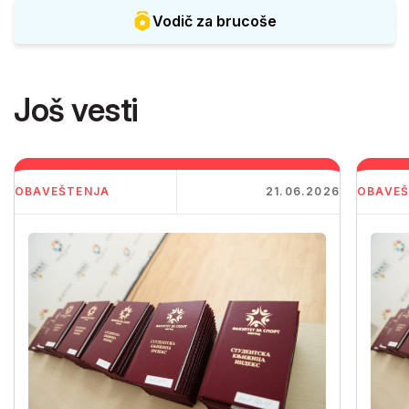
Vodič za brucoše
Još vesti
OBAVEŠTENJA
21.06.2026
OBAVEŠ