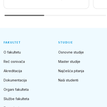
FAKULTET
STUDIJE
O fakultetu
Osnovne studije
Reč osnivača
Master studije
Akreditacija
Najčešća pitanja
Dokumentacija
Naši studenti
Organi fakulteta
Službe fakulteta