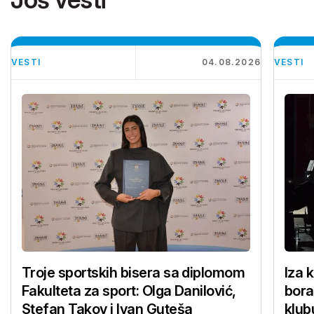
VESTI
04.08.2026
VESTI
Troje sportskih bisera sa diplomom
Iza 
Fakulteta za sport: Olga Danilović,
bora
Stefan Takov i Ivan Guteša
klub