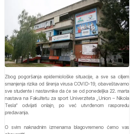
Zbog pogoršanja epidemiološke situacije, a sve sa ciljem
smanjenja rizika od širenja virusa COVID-19, obaveštavamo
sve studente i nastavnike da će se od ponedeljka 22. marta
nastava na Fakultetu za sport Univerziteta „Union – Nikola
Tesla“ odvijati onlajn, po već utvrđenom rasporedu
predavanja.
O svim naknadnim izmenama blagovremeno ćemo vas