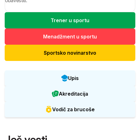
obavestiti.
Trener u sportu
Menadžment u sportu
Sportsko novinarstvo
Upis
Akreditacija
Vodič za brucoše
Još vesti