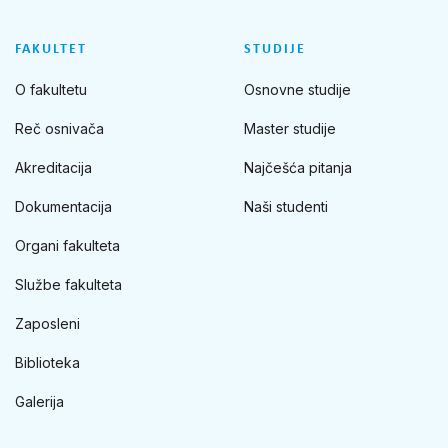
FAKULTET
STUDIJE
O fakultetu
Osnovne studije
Reč osnivača
Master studije
Akreditacija
Najčešća pitanja
Dokumentacija
Naši studenti
Organi fakulteta
Službe fakulteta
Zaposleni
Biblioteka
Galerija