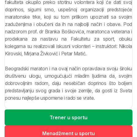
fakulteta okupilo preko stotinu volontera koji će dati svoj
doprinos, sigurni smo, uspešnoj organizaciji predstojeće
maratonske trke, koji su tom prilikom upoznati sa svojim
zaduženjima i obučeni da ih na najbolji način i obave. Pod
nadzorom prof. dr Branka Boškovića, maratonca veterana i
prodekana za nastavu na Fakultetu za sport, obuku
kolegama su realizovali iskusni volonteri – instruktori: Nikola
Kirovski, Mirjana Živković i Petar Matić.
Beogradski maraton i na ovaj način opravdava svoju široku
društvenu ulogu, umogućujući mladim ljudima da, svojim
dobrovoljnim radom, daju nesebičan doprinos što boljem
predstavljanju svog grada i svoje zemlje, da gosti iz Sveta
ponesu najlepše uspomene i rado se vrate.
Trener u sportu
Menadžment u sportu