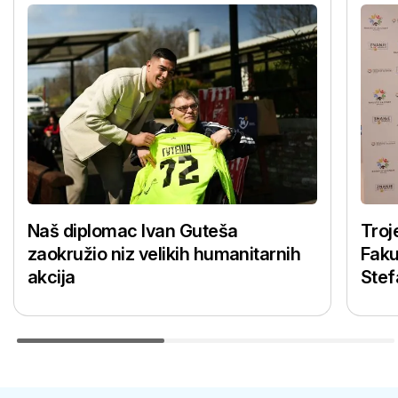
Naš diplomac Ivan Guteša
Troj
zaokružio niz velikih humanitarnih
Faku
akcija
Stef