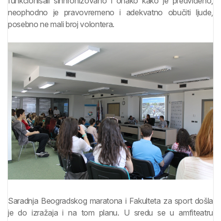
funkcionisali sinhronizovano i onako kako je predviđeno,
neophodno je pravovremeno i adekvatno obučiti ljude,
posebno ne mali broj volontera.
Saradnja Beogradskog maratona i Fakulteta za sport došla
je do izražaja i na tom planu. U sredu se u amfiteatru