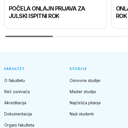
POČELA ONLAJN PRIJAVA ZA
ONLA
JULSKI ISPITNI ROK
ROK
FAKULTET
STUDIJE
O fakultetu
Osnovne studije
Reč osnivača
Master studije
Akreditacija
Najčešća pitanja
Dokumentacija
Naši studenti
Organi fakulteta