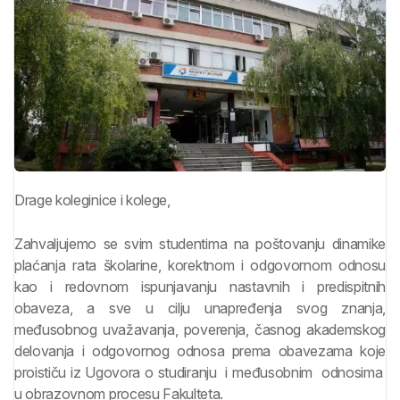
Drage koleginice i kolege,
Zahvaljujemo se svim studentima na poštovanju dinamike
plaćanja rata školarine, korektnom i odgovornom odnosu
kao i redovnom ispunjavanju nastavnih i predispitnih
obaveza, a sve u cilju unapređenja svog znanja,
međusobnog uvažavanja, poverenja, časnog akademskog
delovanja i odgovornog odnosa prema obavezama koje
proističu iz Ugovora o studiranju i međusobnim odnosima
u obrazovnom procesu Fakulteta.