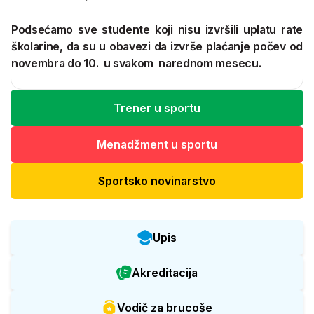
Podsećamo sve studente koji nisu izvršili uplatu rate
školarine, da su u obavezi da izvrše plaćanje počev od
novembra do 10. u svakom narednom mesecu.
Trener u sportu
Menadžment u sportu
Sportsko novinarstvo
Upis
Akreditacija
Vodič za brucoše