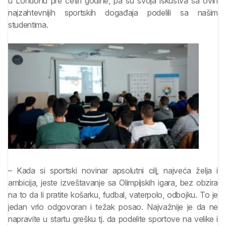
u Londonu pre četiri godine, pa su svoja iskustva sa ovih
najzahtevnijih sportskih događaja podelili sa našim
studentima.
– Kada si sportski novinar apsolutni cilj, najveća želja i
ambicija, jeste izveštavanje sa Olimpijskih igara, bez obzira
na to da li pratite košarku, fudbal, vaterpolo, odbojku. To je
jedan vrlo odgovoran i težak posao. Najvažnije je da ne
napravite u startu grešku tj. da podelite sportove na velike i