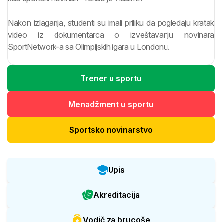
Nakon izlaganja, studenti su imali priliku da pogledaju kratak
video iz dokumentarca o izveštavanju novinara
SportNetwork-a sa Olimpijskih igara u Londonu.
Trener u sportu
Menadžment u sportu
Sportsko novinarstvo
Upis
Akreditacija
Vodič za brucoše