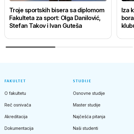
Troje sportskih bisera sa diplomom
Iza 
Fakulteta za sport: Olga Danilović,
bora
Stefan Takov i Ivan Guteša
klub
FAKULTET
STUDIJE
O fakultetu
Osnovne studije
Reč osnivača
Master studije
Akreditacija
Najčešća pitanja
Dokumentacija
Naši studenti