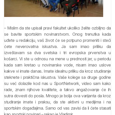
– Mislim da ste upisali pravi fakultet ukoliko želite ozbiljno da
se bavite sportskim novinarstvom. Onog trenutka kada
uđete u redakciju, vaš život će se potpuno promeniti i steći
ćete neverovatna iskustva. Ja sam imao priliku da
izveštavam sa dva svetska i tri evropska prvenstva u
košarci. Vi ste u odnosu na mene u prednosti jer, u periodu
kada sam kretao u novinarske vode, nisam imao uslove
kakve vi imate danas. Imate idealnu priliku da kroz studiranje
steknete i praktična iskustva. Vaše kolege sa druge godine
su već dolazile kod nas u SportNetwork, video sam kako
rade, znam njihove kvalitete, a takvo angažovanje će ih
sutra dovesti do posla. Mnogo je bolja ova varijanta da kroz
studiranje imate i praksu, da ste aktivni u medijima i na
sportskim događajima. Samo od vas zavisi da li ćete stasati
kao sportski novinari – rekao je Vladimir.