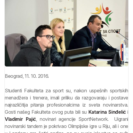
Beograd, 11. 10. 2016.
Studenti Fakulteta za sport su, nakon uspešnih sportskih
menadžera i trenera, imali priliku da razgovaraju i postave
najrazličitija pitanja profesionalcima iz sveta novinarstva.
Gosti našeg Fakulteta ovog puta bili su
Katarina Sinđelić
i
Vladimir Pajić
, novinari agencije SportNetwork. Uigrani
novinarski tandem je pokrivao Olimpijske igre u Riju, ali i one