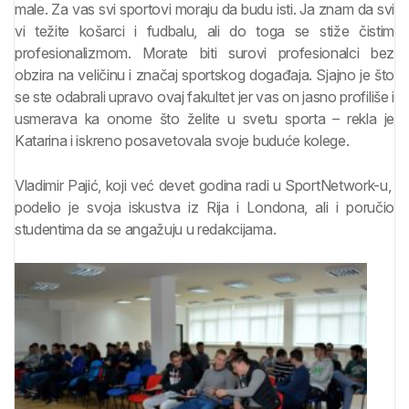
male. Za vas svi sportovi moraju da budu isti. Ja znam da svi
vi težite košarci i fudbalu, ali do toga se stiže čistim
profesionalizmom. Morate biti surovi profesionalci bez
obzira na veličinu i značaj sportskog događaja. Sjajno je što
se ste odabrali upravo ovaj fakultet jer vas on jasno profiliše i
usmerava ka onome što želite u svetu sporta – rekla je
Katarina i iskreno posavetovala svoje buduće kolege.
Vladimir Pajić, koji već devet godina radi u SportNetwork-u,
podelio je svoja iskustva iz Rija i Londona, ali i poručio
studentima da se angažuju u redakcijama.