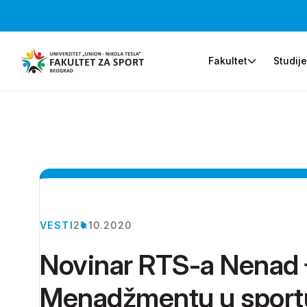
Fakultet
Studij
VESTI
21.10.2020
Novinar RTS-a Nenad 
Menadžmentu u sport