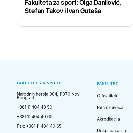
Fakulteta za sport: Olga Danilović,
Stefan Takov i Ivan Guteša
FAKULTET ZA SPORT
FAKULTET
Narodnih heroja 30/I, 11070 Novi
O fakultetu
Beograd
+381 11 404 40 50
Reč osnivača
+381 11 404 40 60
Akreditacija
Fax: +381 11 404 40 65
Dokumentacija