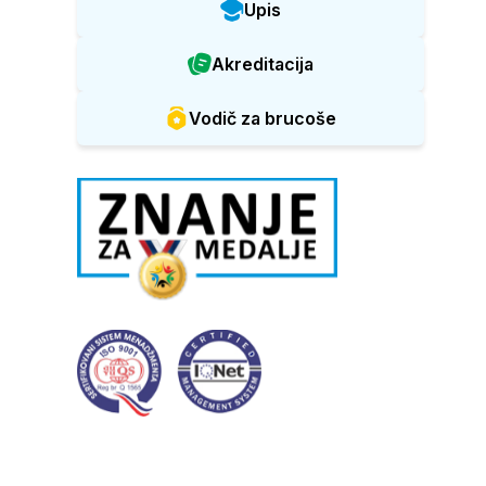
Upis
Akreditacija
Vodič za brucoše