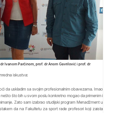
r Ivanom Parčinom, prof. dr Anom Gavrilović i prof. dr
nredna iskustva:
 moći da uskladim sa svojim profesionalnim obavezama. Imao
m nešto što bih u svom poslu konkretno mogao da primenim i
animanje. Zato sam izabrao studijski program Menadžment u
takem da na Fakultetu za sport rade profesori koji zaista