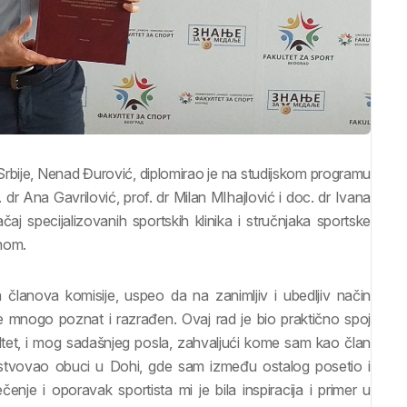
 Srbije, Nenad Đurović, diplomirao je na studijskom programu
dr Ana Gavrilović, prof. dr Milan MIhajlović i doc. dr Ivana
aj specijalizovanih sportskih klinika i stručnjaka sportske
enom.
lanova komisije, uspeo da na zanimljiv i ubedljiv način
 mnogo poznat i razrađen. Ovaj rad je bio praktično spoj
tet, i mog sadašnjeg posla, zahvaljući kome sam kao član
sustvovao obuci u Dohi, gde sam između ostalog posetio i
je i oporavak sportista mi je bila inspiracija i primer u