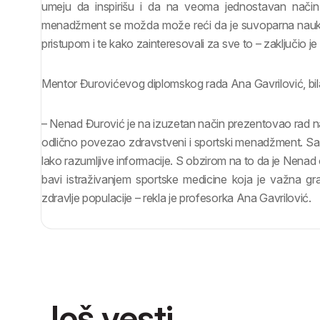
umeju da inspirišu i da na veoma jednostavan način
menadžment se možda može reći da je suvoparna nauka, 
pristupom i te kako zainteresovali za sve to – zaključio je
Mentor Đurovićevog diplomskog rada Ana Gavrilović, bila
– Nenad Đurović je na izuzetan način prezentovao rad na 
odlično povezao zdravstveni i sportski menadžment. Saz
lako razumljive informacije. S obzirom na to da je Nenad 
bavi istraživanjem sportske medicine koja je važna g
zdravlje populacije – rekla je profesorka Ana Gavrilović.
Još vesti