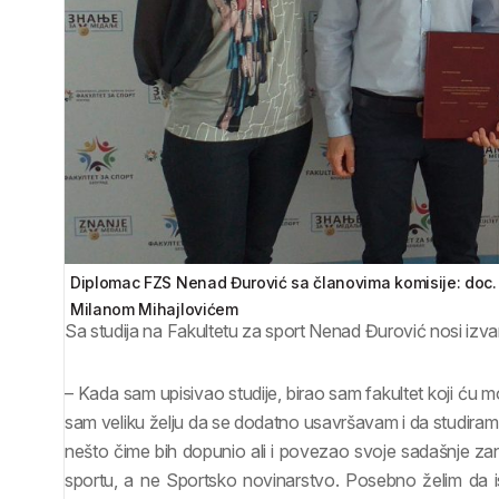
Diplomac FZS Nenad Đurović sa članovima komisije: doc. d
Milanom Mihajlovićem
Sa studija na Fakultetu za sport Nenad Đurović nosi izva
– Kada sam upisivao studije, birao sam fakultet koji ću
sam veliku želju da se dodatno usavršavam i da studira
nešto čime bih dopunio ali i povezao svoje sadašnje z
sportu, a ne Sportsko novinarstvo. Posebno želim da is