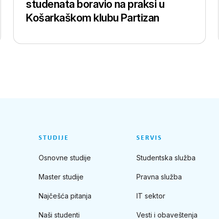
studenata boravio na praksi u
Košarkaškom klubu Partizan
STUDIJE
SERVIS
Osnovne studije
Studentska služba
Master studije
Pravna služba
Najčešća pitanja
IT sektor
Naši studenti
Vesti i obaveštenja