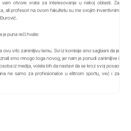
 vam otvore vrata za interesovanje u nekoj oblasti. Za
ali profesori na ovom fakultetu su me svojim inventivnim
 Đurović.
 je puna reči hvale:
ovu vrlo zanimljivu temu. Svi iz komisije smo saglasni da je
nali smo mnogo toga novog, jer nam je ponudi zanimljive i
osoba iz medija, volela bih da nastavi da se kroz svoj posao
rana ne samo za profesionalce u elitnom sportu, već i za