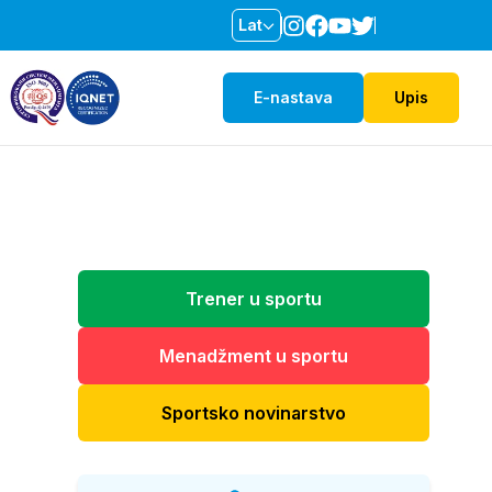
Lat
E-nastava
Upis
Trener u sportu
Menadžment u sportu
Sportsko novinarstvo