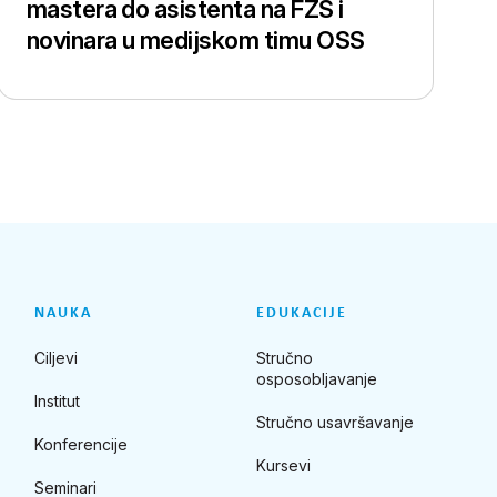
mastera do asistenta na FZS i
novinara u medijskom timu OSS
NAUKA
EDUKACIJE
Ciljevi
Stručno
osposobljavanje
Institut
Stručno usavršavanje
Konferencije
Kursevi
Seminari