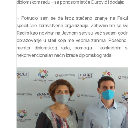
diplomskom radu – sa ponosom ističe Đurović i dodaje:
– Potrudio sam se da kroz stečeno znanje na Fakul
specifične zdravstvene organizacije. Zahvalio bih se s
Radim kao novinar na Javnom servisu već sedam godi
obrazovanje u sferi koja me veoma zanima. Posebno bih
mentor diplomskog rada, pomogla konkretnim s
nekonvencionalan način izrade diplomskog rada.