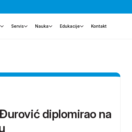
e
Servis
Nauka
Edukacije
Kontakt
Đurović diplomirao na
u