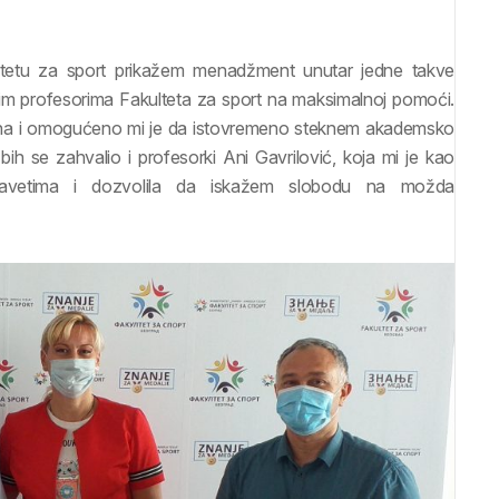
tetu za sport prikažem menadžment unutar jedne takve
vim profesorima Fakulteta za sport na maksimalnoj pomoći.
na i omogućeno mi je da istovremeno steknem akademsko
 se zahvalio i profesorki Ani Gavrilović, koja mi je kao
avetima i dozvolila da iskažem slobodu na možda