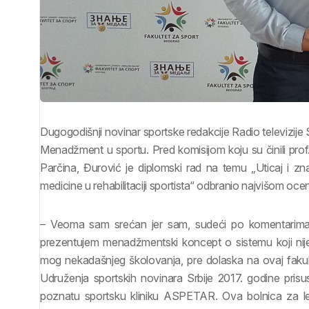
Dugogodišnji novinar sportske redakcije Radio televizije
Menadžment u sportu. Pred komisijom koju su činili prof. 
Parčina, Đurović je diplomski rad na temu „Uticaj i znač
medicine u rehabilitaciji sportista“ odbranio najvišom oc
– Veoma sam srećan jer sam, sudeći po komentarima č
prezentujem menadžmentski koncept o sistemu koji nije
mog nekadašnjeg školovanja, pre dolaska na ovaj fakul
Udruženja sportskih novinara Srbije 2017. godine pri
poznatu sportsku kliniku ASPETAR. Ova bolnica za lečen