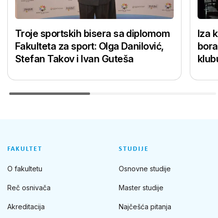
Troje sportskih bisera sa diplomom
Iza 
Fakulteta za sport: Olga Danilović,
bora
Stefan Takov i Ivan Guteša
klub
FAKULTET
STUDIJE
O fakultetu
Osnovne studije
Reč osnivača
Master studije
Akreditacija
Najčešća pitanja