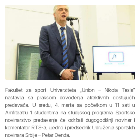
Fakultet za sport Univerziteta „Union – Nikola Tesla“
nastavlja sa praksom dovođenja atraktivnih gostujućih
predavača. U sredu, 4. marta sa početkom u 11 sati u
Amfiteatru 1 studentima na studijskog programa Sportsko
novinarstvo predavanje će održati dugogodišnji novinar i
komentator RTS-a, ujedno i predsednik Udruženja sportskih
novinara Srbije – Petar Denda.