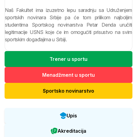
Naš Fakultet ima izuzetno lepu saradnju sa Udruženjem
sportskih novinara Srbije pa će tom prilikom najboljim
studentima Sportskog novinarstva Petar Denda uručiti
legitimacije USNS koje će im omogućiti prisustvo na svim
sportskim događajima u Srbiji.
Trener u sportu
Menadžment u sportu
Sportsko novinarstvo
Upis
Akreditacija