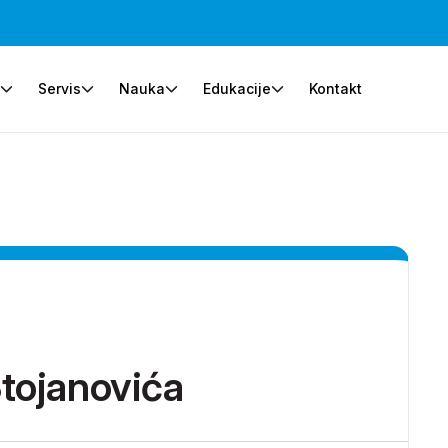
e
Servis
Nauka
Edukacije
Kontakt
tojanovića