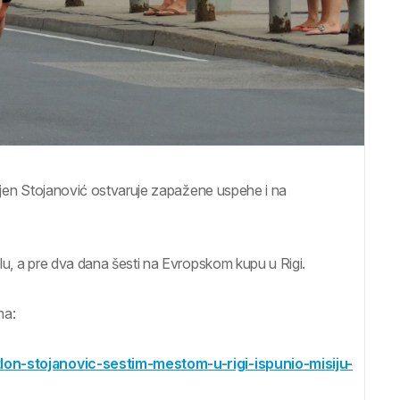
gnjen Stojanović ostvaruje zapažene uspehe i na
lu, a pre dva dana šesti na Evropskom kupu u Rigi.
ma:
tlon-stojanovic-sestim-mestom-u-rigi-ispunio-misiju-