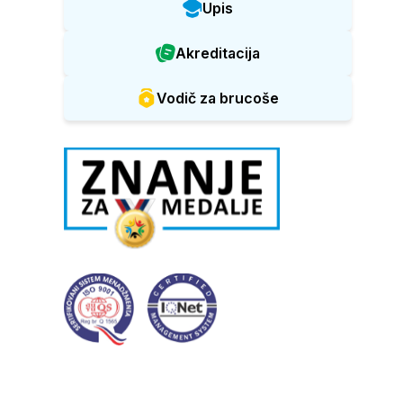
Upis
Akreditacija
Vodič za brucoše