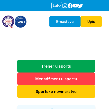
Lat
E-nastava
Upis
Trener u sportu
Menadžment u sportu
Sportsko novinarstvo