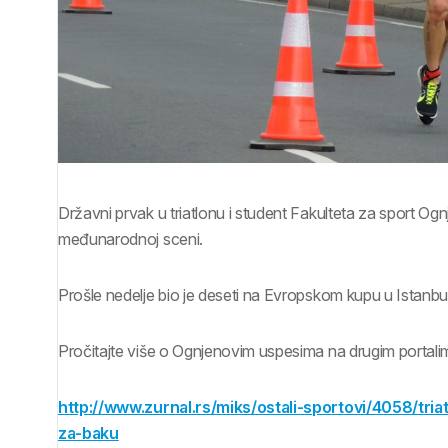
Državni prvak u triatlonu i student Fakulteta za sport O
međunarodnoj sceni.
Prošle nedelje bio je deseti na Evropskom kupu u Istanbu
Pročitajte više o Ognjenovim uspesima na drugim portali
http://www.zurnal.rs/miks/ostali-sportovi/4058/tria
za-baku