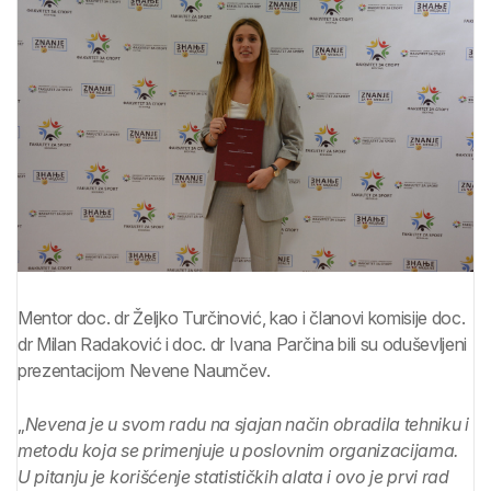
Mentor doc. dr Željko Turčinović, kao i članovi komisije doc.
dr Milan Radaković i doc. dr Ivana Parčina bili su oduševljeni
prezentacijom Nevene Naumčev.
„
Nevena je u svom radu na sjajan način obradila tehniku i
metodu koja se primenjuje u poslovnim organizacijama.
U pitanju je korišćenje statističkih alata i ovo je prvi rad