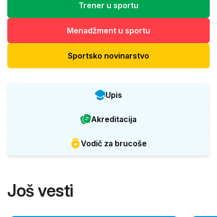
Trener u sportu
Menadžment u sportu
Sportsko novinarstvo
Upis
Akreditacija
Vodič za brucoše
Još vesti