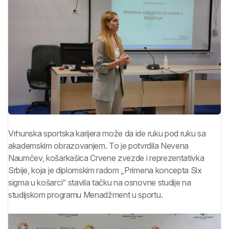
Vrhunska sportska karijera može da ide ruku pod ruku sa
akademskim obrazovanjem. To je potvrdila Nevena
Naumčev, košarkašica Crvene zvezde i reprezentativka
Srbije, koja je diplomskim radom „Primena koncepta Six
sigma u košarci“ stavila tačku na osnovne studije na
studijskom programu Menadžment u sportu.