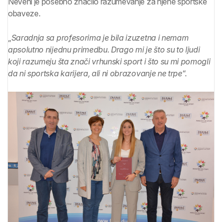
Neveni je posebno značilo razumevanje za njene sportske
obaveze.
„
Saradnja sa profesorima je bila izuzetna i nemam
apsolutno nijednu primedbu. Drago mi je što su to ljudi
koji razumeju šta znači vrhunski sport i što su mi pomogli
da ni sportska karijera, ali ni obrazovanje ne trpe
“.