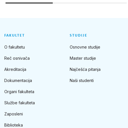
FAKULTET
STUDIJE
O fakultetu
Osnovne studije
Reč osnivača
Master studije
Akreditacija
Najčešća pitanja
Dokumentacija
Naši studenti
Organi fakulteta
Službe fakulteta
Zaposleni
Biblioteka