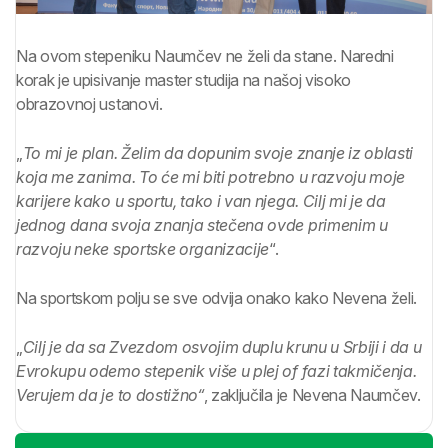
Na ovom stepeniku Naumčev ne želi da stane. Naredni
korak je upisivanje master studija na našoj visoko
obrazovnoj ustanovi.
„
To mi je plan. Želim da dopunim svoje znanje iz oblasti
koja me zanima. To će mi biti potrebno u razvoju moje
karijere kako u sportu, tako i van njega. Cilj mi je da
jednog dana svoja znanja stečena ovde primenim u
razvoju neke sportske organizacije
“.
Na sportskom polju se sve odvija onako kako Nevena želi.
„
Cilj je da sa Zvezdom osvojim duplu krunu u Srbiji i da u
Evrokupu odemo stepenik više u plej of fazi takmičenja.
Verujem da je to dostižno“
, zaključila je Nevena Naumčev.