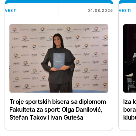
VESTI
04.08.2026
VESTI
Troje sportskih bisera sa diplomom
Iza 
Fakulteta za sport: Olga Danilović,
bora
Stefan Takov i Ivan Guteša
klub