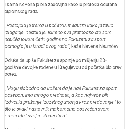
I sama Nevena je bila zadovljna kako je protekla odbrana
diplomskog rada.
„
Postojala je trema u početku, međutim kako je teklo
izlaganje, nestala je. Iskreno sve prethodno što sam
naučila tokom četiri godine na Fakultetu za sport
pomoglo je u izradi ovog rada“
, kaže Nevena Naumčev.
Odluka da upiše Fakultet za sport je po mišljenju 23-
godišnje devojke rođene u Kragujevcu od početka bio pravi
potez.
„
Mogu slobodno da kažem da je naš Fakultet za sport
poseban. Ima mnogo prednosti, a kao najveće bih
izdvojila pružanje izuzetnog znanja kroz predavanje i to
što je svaki nastavnik maksimalno posvećen svom
predmetu i svojim studentima
“.