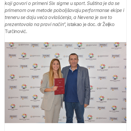
koji govori o primeni Six sigme u sport. Suština je da se
primenom ove metode poboljšavaju performanse ekipe i
treneru se daju veća ovlašćenja, a Nevena je sve to
prezentovala na pravi način“,
istakao je doc. dr Željko
Turčinović.