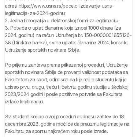
adresi https://www.usns.rs/pocelo-izdavanje-usns-
legitimacija-za-2024-godinu;
2. Jedna fotografija u elektronskoj formi za legitimaciju;
3. Potvrda o uplati članarine koja iznosi 1000 dinara (za
2024. godinu) na račun Udruženja br. 150-0000001855126-
38 (Direktna banka), svrha uplate: članarina 2024, korisnik:
Udruženje sportskih novinara Srbije.
Po prijemu zahteva prema prikazanoj proceduri, Udruženje
sportskih novinara Srbije će proveriti validnost podataka sa
Fakultetom za sport, odnosno da li je reč o studentu koji je
upisao prvu, drugu, treću ili četvrtu godinu studija u školskoj
2023/2024 godini i posle pozitivne potvrde sa Fakulteta
izdaće legitimaciju.
Svi studenti koji po ovoj proceduri podnesu zahtev do 18.
decembra 2023. godine moći će da preuzmu legitimacije na
Fakultetu za sport u najkraćem roku posle izrade.