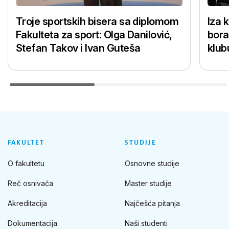
Troje sportskih bisera sa diplomom
Iza 
Fakulteta za sport: Olga Danilović,
bora
Stefan Takov i Ivan Guteša
klub
FAKULTET
STUDIJE
O fakultetu
Osnovne studije
Reč osnivača
Master studije
Akreditacija
Najčešća pitanja
Dokumentacija
Naši studenti