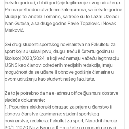
četvrtu godinu), dobiti godišnje legitimacije ovog udruženja.
Prema prethodno utvrđenim kriterijumima, sa četvrte godine
studija je to Anđela Tomanić, sa treće su to Lazar Uzelac i
Ivan Guteša, a sa druge godine Pavle Topalović i Novak
Marković.
Svi drugi studenti sportskog novinarstva na Fakultetu za
sport koji su upisali prvu, drugu, treću ili četvrtu godinu u
školskoj 2023/2024, a koji već nemaju važeću legitimaciju
USNS kao članovi određenih medijskih redakcija, imaju
mogućnost da se učlane ili obnove godišnje članarine u
ovom udruženju kao studenti našeg fakulteta.
Za to je potrebno da na e-adresu office@usns.rs dostave
sledeće dokumente:
1. Popunjeni elektronski obrazac za prijem u članstvo ili
obnovu članstva (zanimanje: student sportskog
novinarstva, redakcija: Fakultet za sport, Narodnih heroja
30/1, 11070 Novi Beograd) – možete ga pronaći na ovoj