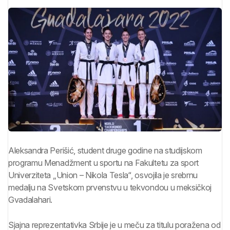
Aleksandra Perišić, student druge godine na studijskom
programu Menadžment u sportu na Fakultetu za sport
Univerziteta „Union – Nikola Tesla“, osvojila je srebrnu
medalju na Svetskom prvenstvu u tekvondou u meksičkoj
Gvadalahari.
Sjajna reprezentativka Srbije je u meču za titulu poražena od