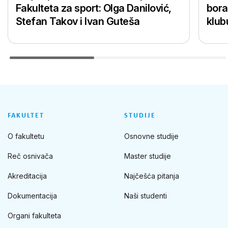
Fakulteta za sport: Olga Danilović,
bora
Stefan Takov i Ivan Guteša
klub
FAKULTET
STUDIJE
O fakultetu
Osnovne studije
Reč osnivača
Master studije
Akreditacija
Najčešća pitanja
Dokumentacija
Naši studenti
Organi fakulteta