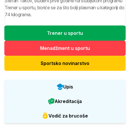
Stefan Takov, student prve godine na studijskom programu
Trener u sportu, boriće se za što bolji plasman u kategoriji do
74 kilograma.
Trener u sportu
Menadžment u sportu
Sportsko novinarstvo
Upis
Akreditacija
Vodič za brucoše