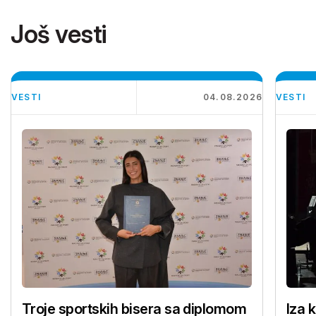
Još vesti
VESTI
04.08.2026
VESTI
Troje sportskih bisera sa diplomom
Iza 