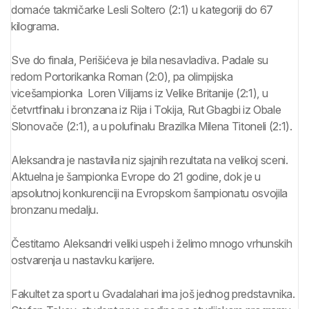
domaće takmičarke Lesli Soltero (2:1) u kategoriji do 67
kilograma.
Sve do finala, Perišićeva je bila nesavladiva. Padale su
redom Portorikanka Roman (2:0), pa olimpijska
vicešampionka Loren Vilijams iz Velike Britanije (2:1), u
četvrtfinalu i bronzana iz Rija i Tokija, Rut Gbagbi iz Obale
Slonovače (2:1), a u polufinalu Brazilka Milena Titoneli (2:1).
Aleksandra je nastavila niz sjajnih rezultata na velikoj sceni.
Aktuelna je šampionka Evrope do 21 godine, dok je u
apsolutnoj konkurenciji na Evropskom šampionatu osvojila
bronzanu medalju.
Čestitamo Aleksandri veliki uspeh i želimo mnogo vrhunskih
ostvarenja u nastavku karijere.
Fakultet za sport u Gvadalahari ima još jednog predstavnika.