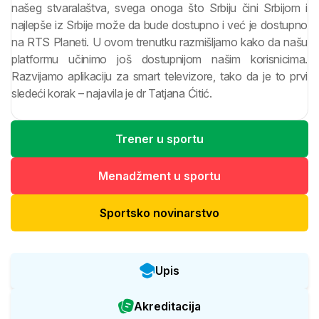
našeg stvaralaštva, svega onoga što Srbiju čini Srbijom i
najlepše iz Srbije može da bude dostupno i već je dostupno
na RTS Planeti. U ovom trenutku razmišljamo kako da našu
platformu učinimo još dostupnijom našim korisnicima.
Razvijamo aplikaciju za smart televizore, tako da je to prvi
sledeći korak – najavila je dr Tatjana Ćitić.
Trener u sportu
Menadžment u sportu
Sportsko novinarstvo
Upis
Akreditacija