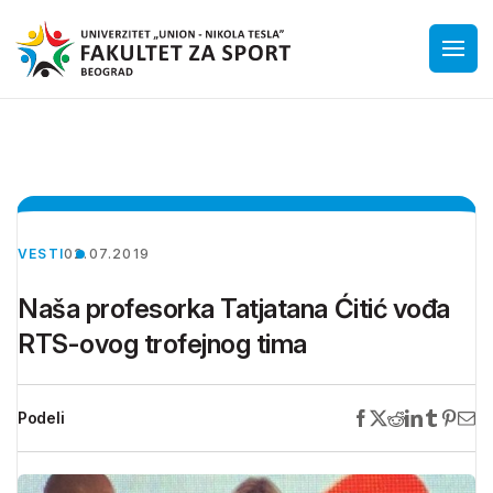
VESTI
02.07.2019
Naša profesorka Tatjatana Ćitić vođa
RTS-ovog trofejnog tima
Podeli