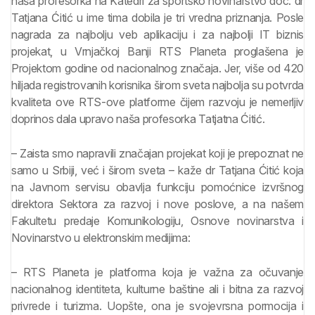
naša profesorka na Katedri za sportsko novinarstvo doc. dr
Tatjana Ćitić u ime tima dobila je tri vredna priznanja. Posle
nagrada za najbolju veb aplikaciju i za najbolji IT biznis
projekat, u Vrnjačkoj Banji RTS Planeta proglašena je
Projektom godine od nacionalnog značaja. Jer, više od 420
hiljada registrovanih korisnika širom sveta najbolja su potvrda
kvaliteta ove RTS-ove platforme čijem razvoju je nemerljiv
doprinos dala upravo naša profesorka Tatjatna Ćitić.
– Zaista smo napravili značajan projekat koji je prepoznat ne
samo u Srbiji, već i širom sveta – kaže dr Tatjana Ćitić koja
na Javnom servisu obavlja funkciju pomoćnice izvršnog
direktora Sektora za razvoj i nove poslove, a na našem
Fakultetu predaje Komunikologiju, Osnove novinarstva i
Novinarstvo u elektronskim medijima:
– RTS Planeta je platforma koja je važna za očuvanje
nacionalnog identiteta, kulturne baštine ali i bitna za razvoj
privrede i turizma. Uopšte, ona je svojevrsna pormocija i