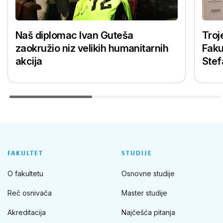
Naš diplomac Ivan Guteša
Troj
zaokružio niz velikih humanitarnih
Faku
akcija
Stef
FAKULTET
STUDIJE
O fakultetu
Osnovne studije
Reč osnivača
Master studije
Akreditacija
Najčešća pitanja