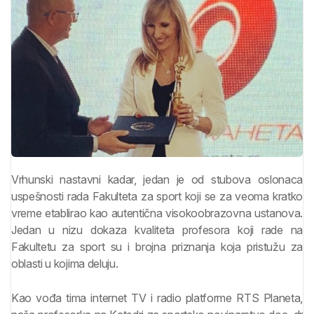
Vrhunski nastavni kadar, jedan je od stubova oslonaca
uspešnosti rada Fakulteta za sport koji se za veoma kratko
vreme etablirao kao autentična visokoobrazovna ustanova.
Jedan u nizu dokaza kvaliteta profesora koji rade na
Fakultetu za sport su i brojna priznanja koja pristužu za
oblasti u kojima deluju.
Kao vođa tima internet TV i radio platforme RTS Planeta,