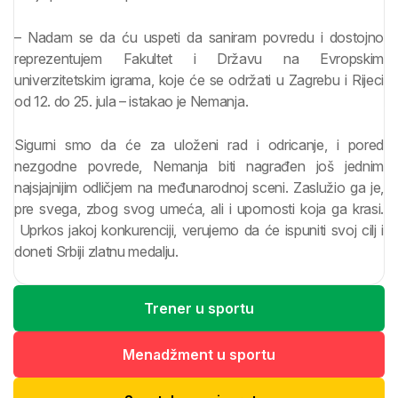
– Nadam se da ću uspeti da saniram povredu i dostojno
reprezentujem Fakultet i Državu na Evropskim
univerzitetskim igrama, koje će se održati u Zagrebu i Rijeci
od 12. do 25. jula – istakao je Nemanja.
Sigurni smo da će za uloženi rad i odricanje, i pored
nezgodne povrede, Nemanja biti nagrađen još jednim
najsjajnijim odličjem na međunarodnoj sceni. Zaslužio ga je,
pre svega, zbog svog umeća, ali i upornosti koja ga krasi.
Uprkos jakoj konkurenciji, verujemo da će ispuniti svoj cilj i
doneti Srbiji zlatnu medalju.
Trener u sportu
Menadžment u sportu