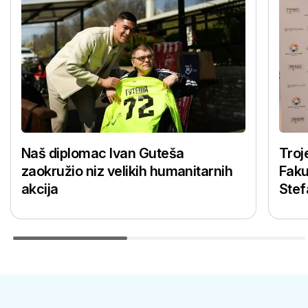
Naš diplomac Ivan Guteša
Troj
zaokružio niz velikih humanitarnih
Faku
akcija
Stef