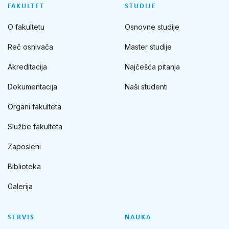
FAKULTET
STUDIJE
O fakultetu
Osnovne studije
Reč osnivača
Master studije
Akreditacija
Najčešća pitanja
Dokumentacija
Naši studenti
Organi fakulteta
Službe fakulteta
Zaposleni
Biblioteka
Galerija
SERVIS
NAUKA