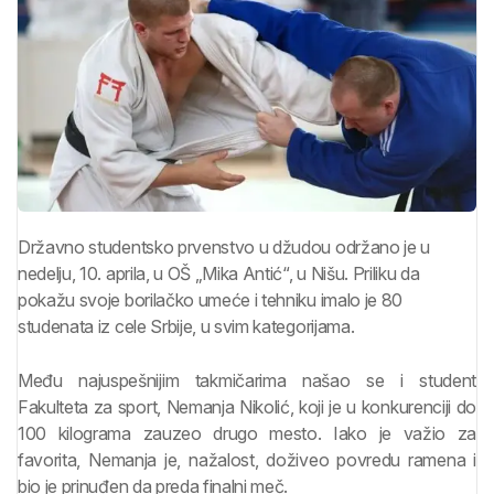
Državno studentsko prvenstvo u džudou održano je u
nedelju, 10. aprila, u OŠ „Mika Antić“, u Nišu. Priliku da
pokažu svoje borilačko umeće i tehniku imalo je 80
studenata iz cele Srbije, u svim kategorijama.
Među najuspešnijim takmičarima našao se i student
Fakulteta za sport, Nemanja Nikolić, koji je u konkurenciji do
100 kilograma zauzeo drugo mesto. Iako je važio za
favorita, Nemanja je, nažalost, doživeo povredu ramena i
bio je prinuđen da preda finalni meč.