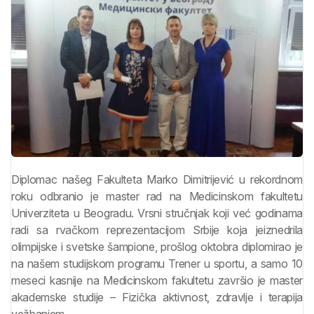
Diplomac našeg Fakulteta Marko Dimitrijević u rekordnom
roku odbranio je master rad na Medicinskom fakultetu
Univerziteta u Beogradu. Vrsni stručnjak koji već godinama
radi sa rvačkom reprezentacijom Srbije koja jeiznedrila
olimpijske i svetske šampione, prošlog oktobra diplomirao je
na našem studijskom programu Trener u sportu, a samo 10
meseci kasnije na Medicinskom fakultetu završio je master
akademske studije – Fizička aktivnost, zdravlje i terapija