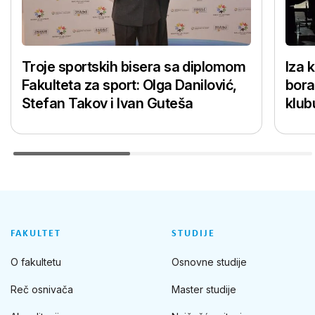
Troje sportskih bisera sa diplomom
Iza 
Fakulteta za sport: Olga Danilović,
bora
Stefan Takov i Ivan Guteša
klub
FAKULTET
STUDIJE
O fakultetu
Osnovne studije
Reč osnivača
Master studije