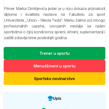
Primer Marka Dimtrijevića jedan je u nizu dokaza priznatosti
diplome i kvaliteta nastave na Fakultetu za sport
Univerziteta „Union – Nikola Tesla“. Marku želimo još mnogo
profesionalnih uspeha, osvojenih medalja sa našim
sportistima o čijoj kondicionoj spremi, ishrani, suplementaciji i
zaštiti zdravlja brine poslednjih godina.
Trener u sportu
Menadžment u sportu
Sportsko novinarstvo
Upis