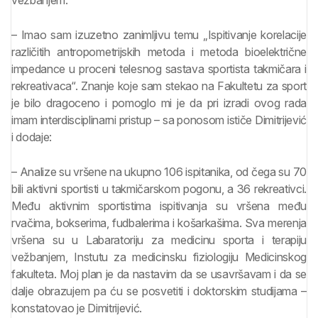
vežbanjem.
– Imao sam izuzetno zanimljivu temu „Ispitivanje korelacije
različitih antropometrijskih metoda i metoda bioelektrične
impedance u proceni telesnog sastava sportista takmičara i
rekreativaca“. Znanje koje sam stekao na Fakultetu za sport
je bilo dragoceno i pomoglo mi je da pri izradi ovog rada
imam interdisciplinarni pristup – sa ponosom ističe Dimitrijević
i dodaje:
– Analize su vršene na ukupno 106 ispitanika, od čega su 70
bili aktivni sportisti u takmičarskom pogonu, a 36 rekreativci.
Među aktivnim sportistima ispitivanja su vršena među
rvačima, bokserima, fudbalerima i košarkašima. Sva merenja
vršena su u Labaratoriju za medicinu sporta i terapiju
vežbanjem, Instutu za medicinsku fiziologiju Medicinskog
fakulteta. Moj plan je da nastavim da se usavršavam i da se
dalje obrazujem pa ću se posvetiti i doktorskim studijama –
konstatovao je Dimitrijević.