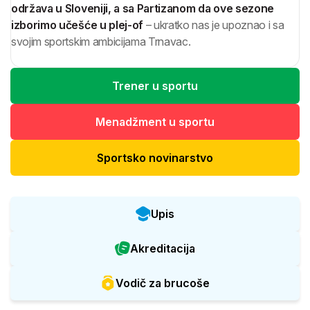
održava u Sloveniji, a sa Partizanom da ove sezone
izborimo učešće u plej-of
– ukratko nas je upoznao i sa
svojim sportskim ambicijama Trnavac.
Trener u sportu
Menadžment u sportu
Sportsko novinarstvo
Upis
Akreditacija
Vodič za brucoše