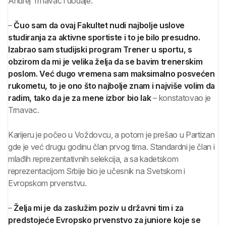
Andrej Trnavac i dodaje:
–
Čuo sam da ovaj Fakultet nudi najbolje uslove
studiranja za aktivne sportiste i to je bilo presudno.
Izabrao sam studijski program Trener u sportu, s
obzirom da mi je velika želja da se bavim trenerskim
poslom. Već dugo vremena sam maksimalno posvećen
rukometu, to je ono što najbolje znam i najviše volim da
radim, tako da je za mene izbor bio lak
– konstatovao je
Trnavac.
Karijeru je počeo u Voždovcu, a potom je prešao u Partizan
gde je već drugu godinu član prvog tima. Standardni je član i
mlađih reprezentativnih selekcija, a sa kadetskom
reprezentacijom Srbije bio je učesnik na Svetskom i
Evropskom prvenstvu.
–
Želja mi je da zaslužim poziv u državni tim i za
predstojeće Evropsko prvenstvo za juniore koje se