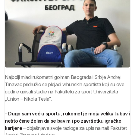
Najbolji mladi rukometni golman Beograda i Srbije Andrej
Trnavac pridružio se plejadi vrhunskih sportista koji su ove
godine upisali studije na Fakultetu za sport Univerziteta
„Union – Nikola Tesla“.
–
Dugo sam već u sportu, rukomet je moja velika ljubav i
nešto čime želim da se bavim i po završetku igračke
karijere
– objašnjava svoje razloge za upis na naš Fakultet