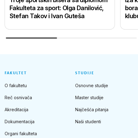
Troje sportskih bisera sa diplomom
Iza 
Fakulteta za sport: Olga Danilović,
bora
Stefan Takov i Ivan Guteša
klub
FAKULTET
STUDIJE
O fakultetu
Osnovne studije
Reč osnivača
Master studije
Akreditacija
Najčešća pitanja
Dokumentacija
Naši studenti
Organi fakulteta