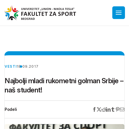
VESTI
18.09.2017
Najbolji mladi rukometni golman Srbije –
naš student!
Podeli