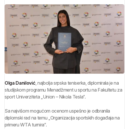
Olga Danilović
, najbolja srpska teniserka, diplomirala je na
studijskom programu Menadžment u sportu na Fakultetu za
sport Univerziteta „Union – Nikola Tesla“.
Sa najvišom mogućom ocenom uspešno je odbranila
diplomski rad na temu „Organizacija sportskih događaja na
primeru WTA turnira“.