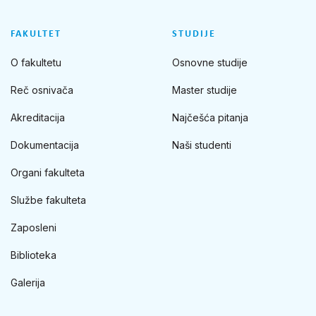
FAKULTET
STUDIJE
O fakultetu
Osnovne studije
Reč osnivača
Master studije
Akreditacija
Najčešća pitanja
Dokumentacija
Naši studenti
Organi fakulteta
Službe fakulteta
Zaposleni
Biblioteka
Galerija