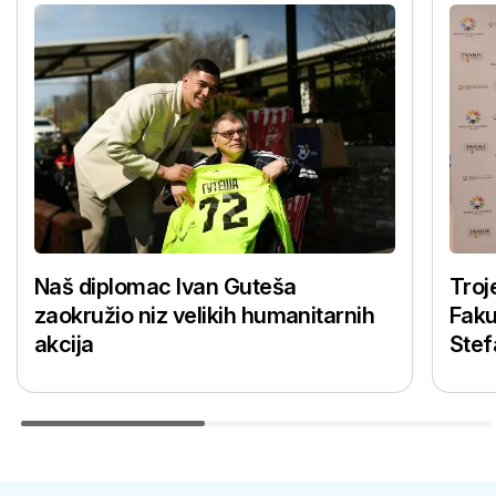
Naš diplomac Ivan Guteša
Troj
zaokružio niz velikih humanitarnih
Faku
akcija
Stef