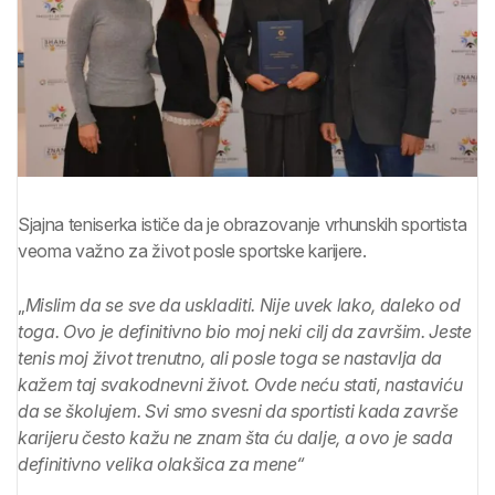
Sjajna teniserka ističe da je obrazovanje vrhunskih sportista
veoma važno za život posle sportske karijere.
„
Mislim da se sve da uskladiti. Nije uvek lako, daleko od
toga. Ovo je definitivno bio moj neki cilj da završim. Jeste
tenis moj život trenutno, ali posle toga se nastavlja da
kažem taj svakodnevni život. Ovde neću stati, nastaviću
da se školujem. Svi smo svesni da sportisti kada završe
karijeru često kažu ne znam šta ću dalje, a ovo je sada
definitivno velika olakšica za mene“