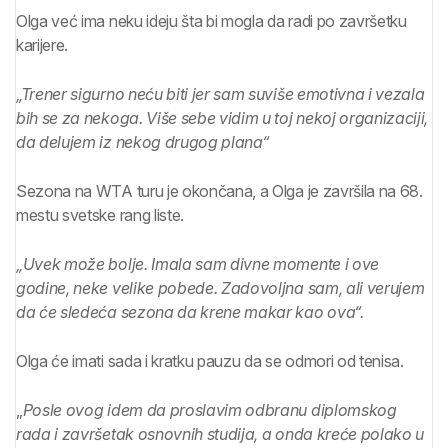
Olga već ima neku ideju šta bi mogla da radi po završetku
karijere.
„Trener sigurno neću biti jer sam suviše emotivna i vezala
bih se za nekoga. Više sebe vidim u toj nekoj organizaciji,
da delujem iz nekog drugog plana“
Sezona na WTA turu je okončana, a Olga je završila na 68.
mestu svetske rang liste.
„Uvek može bolje. Imala sam divne momente i ove
godine, neke velike pobede. Zadovoljna sam, ali verujem
da će sledeća sezona da krene makar kao ova“.
Olga će imati sada i kratku pauzu da se odmori od tenisa.
„
Posle ovog idem da proslavim odbranu diplomskog
rada i završetak osnovnih studija, a onda kreće polako u