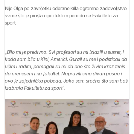
Nije Olga po završetku odbrane krila ogromno zadovoljstvo
svime što je prošla u proteklom periodu na Fakultetu za
sport.
„
Bilo mi je predivno. Svi profesori su mi izlazili u susret, i
kada sam bila u Kini, Americi. Gurali su me i podsticali da
učim i radim, pomagali su mi da ono što živim kroz tenis
da prenesem i na fakultet. Napravili smo divan posao i
ovo je zajednička pobeda. Jako sam srećna što sam baš
izabrala Fakultetu za sport“.