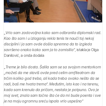
„
Vrlo sam zadovoljna kako sam odbranila diplomski rad.
Kao što sam i u izlaganju rekla tenis te nauči toj nekoj
disciplini i ja sam ovde došla spremna da to izgleda
savršeno onako kako sam ja to zamislila“
, istakla je Olga
Danilović, a onda dodala
„
Treme je bilo dosta. Šalila sam se sa svojom mentorkom
„možeš da me staviš ovde pred celim amfiteatrom da
trčim koliko god treba, ali kada treba ovako nešto da se
radi, baš me hvata trema“. Međutim, isto kao i na terenu,
kada sam krenula da pričam, nestala je potpuno. Ovo je
moj svet, znala sam tačno šta će da mi bude poenta i sve
je na moju ogromnu sreću ispalo vrlo uspešno“