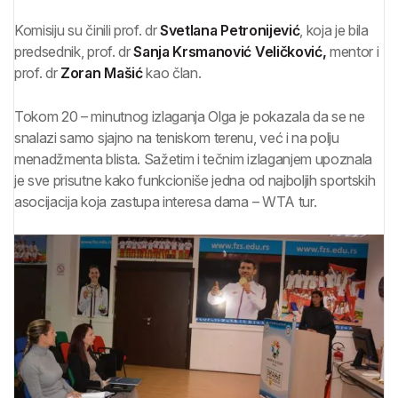
Komisiju su činili prof. dr
Svetlana Petronijević
, koja je bila
predsednik, prof. dr
Sanja Krsmanović Veličković,
mentor i
prof. dr
Zoran Mašić
kao član.
Tokom 20 – minutnog izlaganja Olga je pokazala da se ne
snalazi samo sjajno na teniskom terenu, već i na polju
menadžmenta blista. Sažetim i tečnim izlaganjem upoznala
je sve prisutne kako funkcioniše jedna od najboljih sportskih
asocijacija koja zastupa interesa dama – WTA tur.