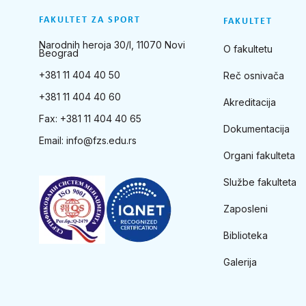
FAKULTET ZA SPORT
FAKULTET
Narodnih heroja 30/I, 11070 Novi
O fakultetu
Beograd
+381 11 404 40 50
Reč osnivača
+381 11 404 40 60
Akreditacija
Fax: +381 11 404 40 65
Dokumentacija
Email:
info@fzs.edu.rs
Organi fakulteta
Službe fakulteta
Zaposleni
Biblioteka
Galerija