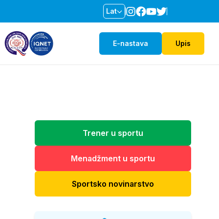
Lat
E-nastava
Upis
Trener u sportu
Menadžment u sportu
Sportsko novinarstvo