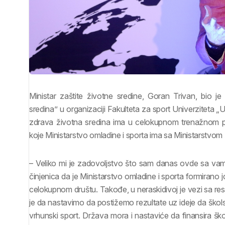
Ministar zaštite životne sredine, Goran Trivan, bio je
sredina’’ u organizaciji Fakulteta za sport Univerziteta „
zdrava životna sredina ima u celokupnom trenažnom p
koje Ministarstvo omladine i sporta ima sa Ministarstvom 
– Veliko mi je zadovoljstvo što sam danas ovde sa vama
činjenica da je Ministarstvo omladine i sporta formirano j
celokupnom društu. Takođe, u neraskidivoj je vezi sa reso
je da nastavimo da postižemo rezultate uz ideje da škols
vrhunski sport. Država mora i nastaviće da finansira ško