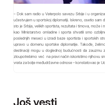
– Dok sam radio u Vaterpolo savezu Srbije i u organizac
učestvujem u sportskoj diplomatiji. Iskreno, osetio sam d
sto je Srbija, velikih sportista, rezultata i timova, može i 
kao Ministarstvo omladine i sporta shvatili smo ozbil
poslednjih meseci u izradi baze sportista i sportskih st
upravo u domenu sportske diplomatije. Takođe, želimo 
destinaciji mogu u doglednoj budućnosti da zauzmu z
zloupotrebimo već na pravi način iskoristimo njihovu snag
vrata za bolje međudržavne odnose – konstatovao je Ud
Još vesti