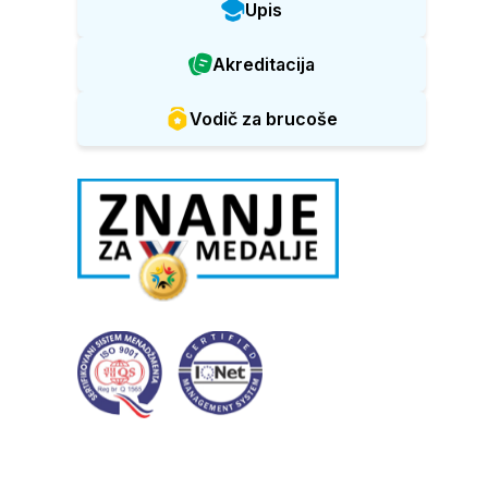
Upis
Akreditacija
Vodič za brucoše