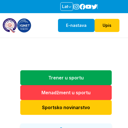
Lat
E-nastava
Upis
Trener u sportu
Menadžment u sportu
Sportsko novinarstvo