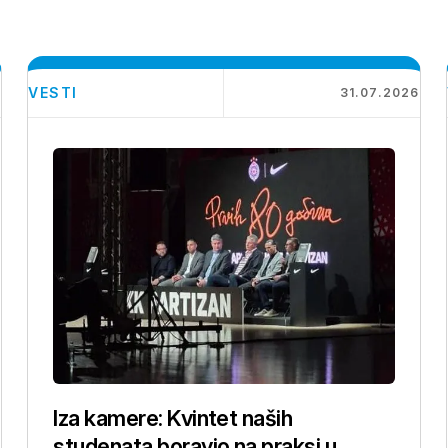
VESTI
6
31.07.2026
Iza kamere: Kvintet naših
studenata boravio na praksi u