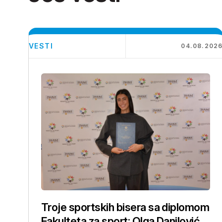
VESTI
04.08.202
Troje sportskih bisera sa diplomom
Fakulteta za sport: Olga Danilović,