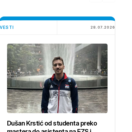
VESTI
28.07.2026
Dušan Krstić od studenta preko
mastera do asistenta na FZS i