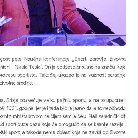
 gost pete Naučne konferencije ,,Sport, zdravlje, životna
Union – Nikola Tesla“. On je podsetio prisutne na značaj koje
rocesu sportista. Takođe, ukazao je na važnost saradnje
životne sredine.
. Srbija posvećuje veliku pažnju sportu, a na to upućuje i
oš 1991. godine, jer je i tada bilo je jasno da je to neophodo
rnim ministarstvom na čijem sam ja čelu. Naš zajednički cilj
ki sport bude baza koja će omogućiti da se kasnije razvija i
lski sport, a takođe nema oblasti koja ne zavisi od životne