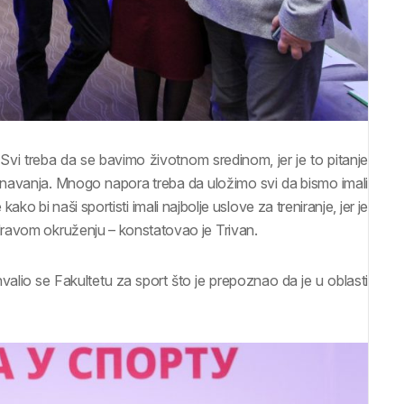
. Svi treba da se bavimo životnom sredinom, jer je to pitanje
poznavanja. Mnogo napora treba da uložimo svi da bismo imali
ko bi naši sportisti imali najbolje uslove za treniranje, jer je
dravom okruženju – konstatovao je Trivan.
alio se Fakultetu za sport što je prepoznao da je u oblasti