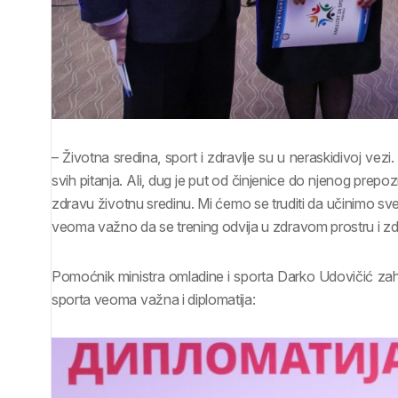
– Životna sredina, sport i zdravlje su u neraskidivoj vezi
svih pitanja. Ali, dug je put od činjenice do njenog pre
zdravu životnu sredinu. Mi ćemo se truditi da učinimo sve ka
veoma važno da se trening odvija u zdravom prostru i z
Pomoćnik ministra omladine i sporta Darko Udovičić zahv
sporta veoma važna i diplomatija: