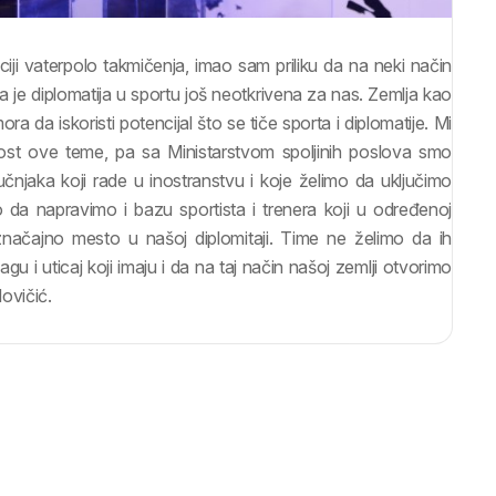
iji vaterpolo takmičenja, imao sam priliku da na neki način
a je diplomatija u sportu još neotkrivena za nas. Zemlja kao
mora da iskoristi potencijal što se tiče sporta i diplomatije. Mi
jnost ove teme, pa sa Ministarstvom spoljinih poslova smo
ručnjaka koji rade u inostranstvu i koje želimo da uključimo
da napravimo i bazu sportista i trenera koji u određenoj
načajno mesto u našoj diplomitaji. Time ne želimo da ih
u i uticaj koji imaju i da na taj način našoj zemlji otvorimo
ovičić.