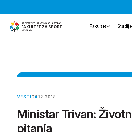
Fakultet
Studij
VESTI
07.12.2018
Ministar Trivan: Životn
pitanja