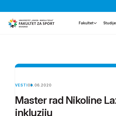
Fakultet
Studij
VESTI
03.06.2020
Master rad Nikoline La
inkluziju