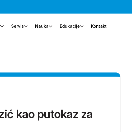
e
Servis
Nauka
Edukacije
Kontakt
zić kao putokaz za