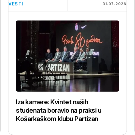
VESTI
6
31.07.2026
Iza kamere: Kvintet naših
studenata boravio na praksi u
Košarkaškom klubu Partizan