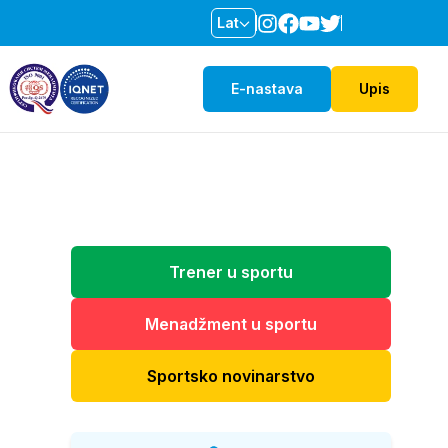
Lat
E-nastava
Upis
Trener u sportu
Menadžment u sportu
Sportsko novinarstvo