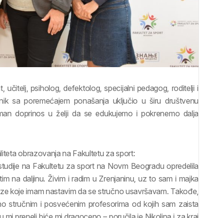
itelj, psiholog, defektolog, specijalni pedagog, roditelji i
nik sa poremećajem ponašanja uključio u širu društvenu
man doprinos u želji da se edukujemo i pokrenemo dalja
aliteta obrazovanja na Fakultetu za sport:
tudije na Fakultetu za sport na Novm Beogradu opredelila
m na daljinu. Živim i radim u Zrenjaninu, uz to sam i majka
aveze koje imam nastavim da se stručno usavršavam. Takođe,
tno stručnim i posvećenim profesorima od kojih sam zaista
 mi preneli biće mi dragoceno – poručila je Nikolina i za kraj