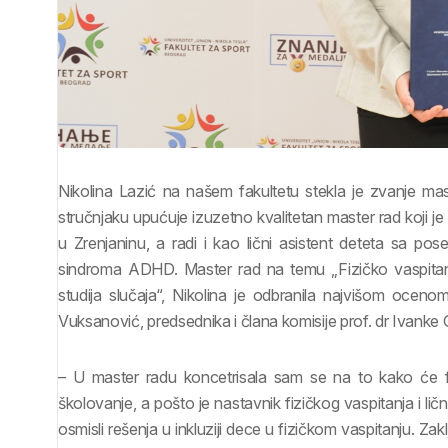
Nikolina Lazić na našem fakultetu stekla je zvanje ma
stručnjaku upućuje izuzetno kvalitetan master rad koji je
u Zrenjaninu, a radi i kao lični asistent deteta sa p
sindroma ADHD. Master rad na temu „Fizičko vaspitan
studija slučaja“, Nikolina je odbranila najvišom oceno
Vuksanović, predsednika i člana komisije prof. dr Ivanke G
– U master radu koncetrisala sam se na to kako će f
školovanje, a pošto je nastavnik fizičkog vaspitanja i li
osmisli rešenja u inkluziji dece u fizičkom vaspitanju. 