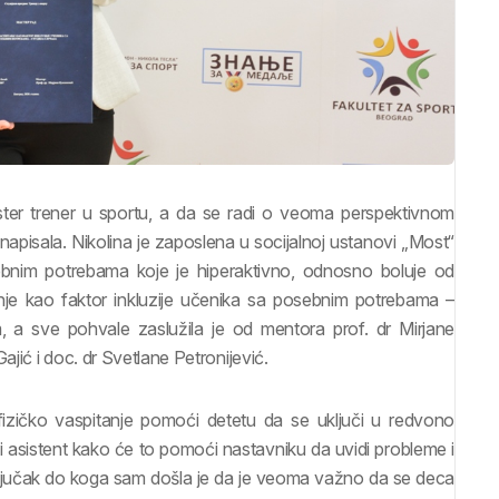
ster trener u sportu, a da se radi o veoma perspektivnom
 napisala. Nikolina je zaposlena u socijalnoj ustanovi „Most“
osebnim potrebama koje je hiperaktivno, odnosno boluje od
je kao faktor inkluzije učenika sa posebnim potrebama –
m, a sve pohvale zaslužila je od mentora prof. dr Mirjane
ajić i doc. dr Svetlane Petronijević.
izičko vaspitanje pomoći detetu da se uključi u redvono
čni asistent kako će to pomoći nastavniku da uvidi probleme i
Zaključak do koga sam došla je da je veoma važno da se deca