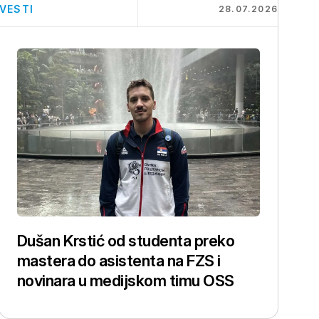
VESTI
28.07.2026
Dušan Krstić od studenta preko
mastera do asistenta na FZS i
novinara u medijskom timu OSS