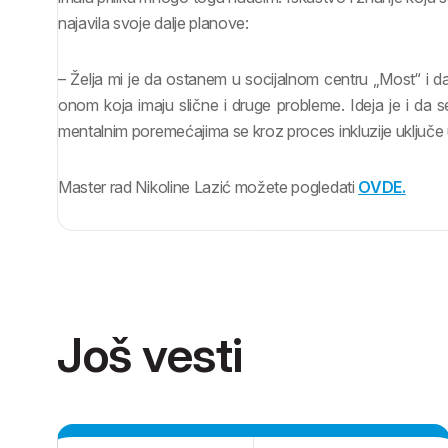
najavila svoje dalje planove:
– Želja mi je da ostanem u socijalnom centru „Most“ i
onom koja imaju slične i druge probleme. Ideja je i da 
mentalnim poremećajima se kroz proces inkluzije uključe u
Master rad Nikoline Lazić možete pogledati
OVDE.
Još vesti