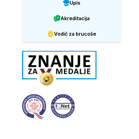
Upis
Akreditacija
Vodič za brucoše