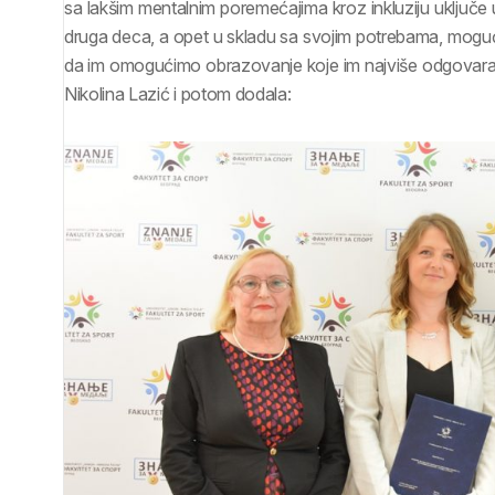
sa lakšim mentalnim poremećajima kroz inkluziju uključ
druga deca, a opet u skladu sa svojim potrebama, moguć
da im omogućimo obrazovanje koje im najviše odgovara i 
Nikolina Lazić i potom dodala: