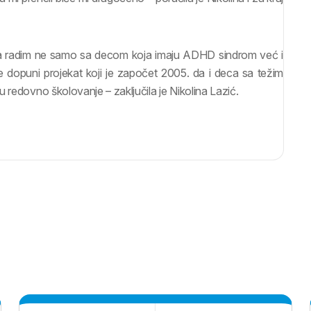
 da radim ne samo sa decom koja imaju ADHD sindrom već i
se dopuni projekat koji je započet 2005. da i deca sa težim
 redovno školovanje – zaključila je Nikolina Lazić.