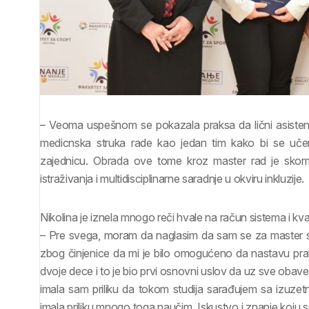
– Veoma uspešnom se pokazala praksa da lični asistent, uč
medicnska struka rade kao jedan tim kako bi se uče
zajednicu. Obrada ove tome kroz master rad je skor
istraživanja i multidisciplinarne saradnje u okviru inkluzije.
Nikolina je iznela mnogo reči hvale na račun sistema i kv
– Pre svega, moram da naglasim da sam se za master s
zbog činjenice da mi je bilo omogućeno da nastavu prati
dvoje dece i to je bio prvi osnovni uslov da uz sve ob
imala sam priliku da tokom studija sarađujem sa izuze
imala priliku mnogo toga naučim. Iskustvo i znanje koju su