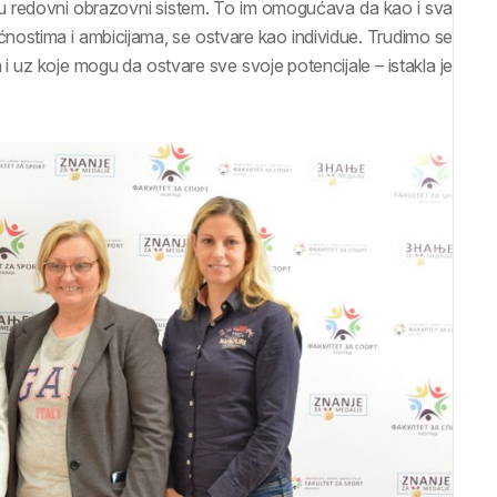
e u redovni obrazovni sistem. To im omogućava da kao i sva
nostima i ambicijama, se ostvare kao individue. Trudimo se
uz koje mogu da ostvare sve svoje potencijale – istakla je