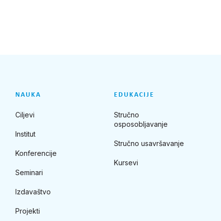
NAUKA
EDUKACIJE
Ciljevi
Stručno
osposobljavanje
Institut
Stručno usavršavanje
Konferencije
Kursevi
Seminari
Izdavaštvo
Projekti