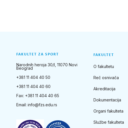
FAKULTET ZA SPORT
FAKULTET
Narodnih heroja 30/I, 11070 Novi
O fakultetu
Beograd
+381 11 404 40 50
Reč osnivača
+381 11 404 40 60
Akreditacija
Fax: +381 11 404 40 65
Dokumentacija
Email:
info@fzs.edu.rs
Organi fakulteta
Službe fakulteta