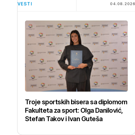
VESTI
04.08.202
Troje sportskih bisera sa diplomom
Fakulteta za sport: Olga Danilović,
Stefan Takov i Ivan Guteša