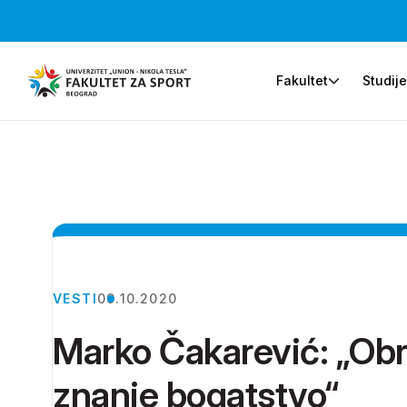
Fakultet
Studij
VESTI
09.10.2020
Marko Čakarević: „Obra
znanje bogatstvo“