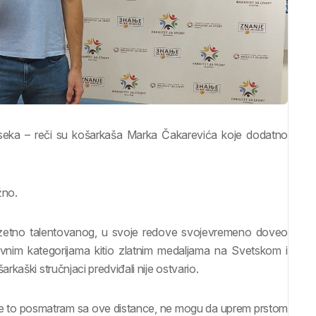
roseka – reči su košarkaša Marka Čakarevića koje dodatno
žno.
zuzetno talentovanog, u svoje redove svojevremeno doveo
ivnim kategorijama kitio zlatnim medaljama na Svetskom i
kaški stručnjaci predviđali nije ostvario.
a sve to posmatram sa ove distance, ne mogu da uprem prstom