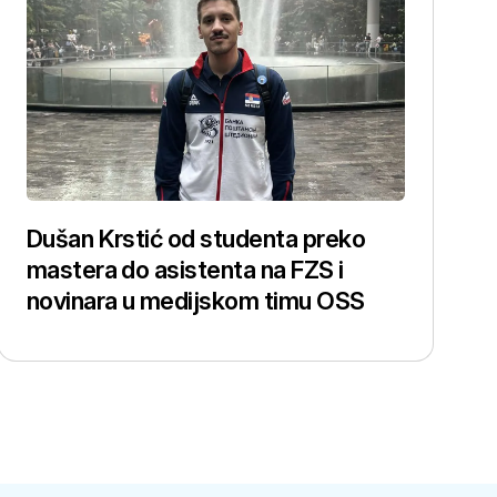
Dušan Krstić od studenta preko
mastera do asistenta na FZS i
novinara u medijskom timu OSS