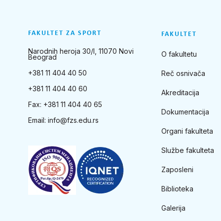
FAKULTET ZA SPORT
FAKULTET
Narodnih heroja 30/I, 11070 Novi
O fakultetu
Beograd
+381 11 404 40 50
Reč osnivača
+381 11 404 40 60
Akreditacija
Fax: +381 11 404 40 65
Dokumentacija
Email:
info@fzs.edu.rs
Organi fakulteta
Službe fakulteta
Zaposleni
Biblioteka
Galerija