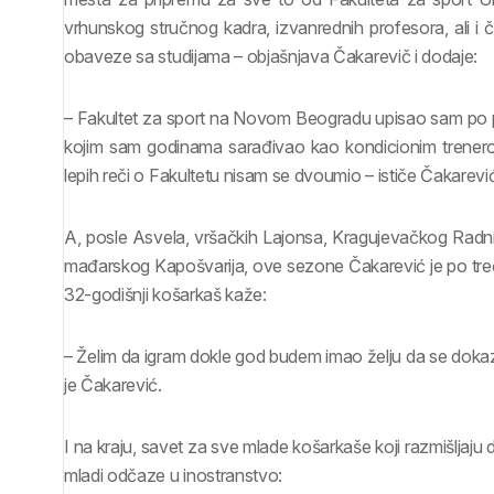
vrhunskog stručnog kadra, izvanrednih profesora, ali i
obaveze sa studijama – objašnjava Čakarevič i dodaje:
– Fakultet za sport na Novom Beogradu upisao sam po pr
kojim sam godinama sarađivao kao kondicionim trenero
lepih reči o Fakultetu nisam se dvoumio – ističe Čakarevi
A, posle Asvela, vršačkih Lajonsa, Kragujevačkog Radnič
mađarskog Kapošvarija, ove sezone Čakarević je po treć
32-godišnji košarkaš kaže:
– Želim da igram dokle god budem imao želju da se dokaz
je Čakarević.
I na kraju, savet za sve mlade košarkaše koji razmišljaju da 
mladi odčaze u inostranstvo: