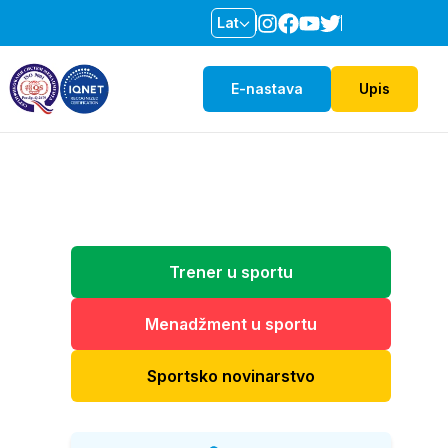
Lat
E-nastava
Upis
Trener u sportu
Menadžment u sportu
Sportsko novinarstvo