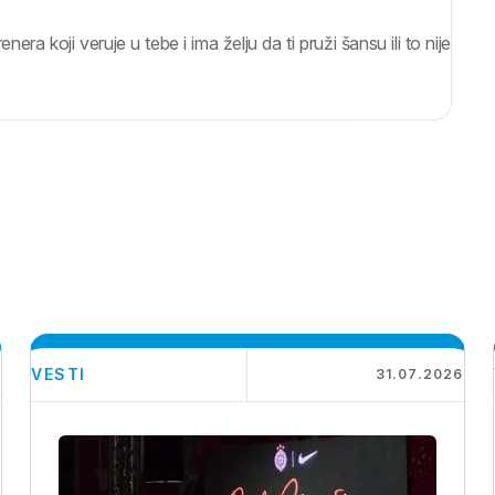
nera koji veruje u tebe i ima želju da ti pruži šansu ili to nije
VESTI
6
31.07.2026