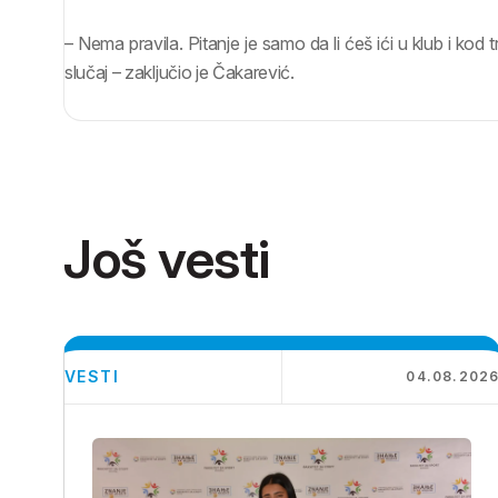
– Nema pravila. Pitanje je samo da li ćeš ići u klub i kod tre
slučaj – zaključio je Čakarević.
Još vesti
VESTI
04.08.202