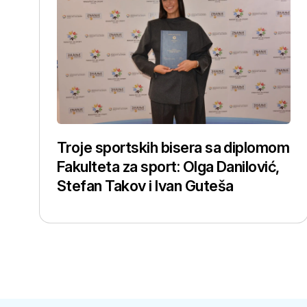
Troje sportskih bisera sa diplomom
Fakulteta za sport: Olga Danilović,
Stefan Takov i Ivan Guteša