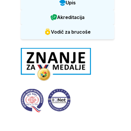
Upis
Akreditacija
Vodič za brucoše