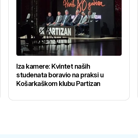
Iza kamere: Kvintet naših
studenata boravio na praksi u
Košarkaškom klubu Partizan