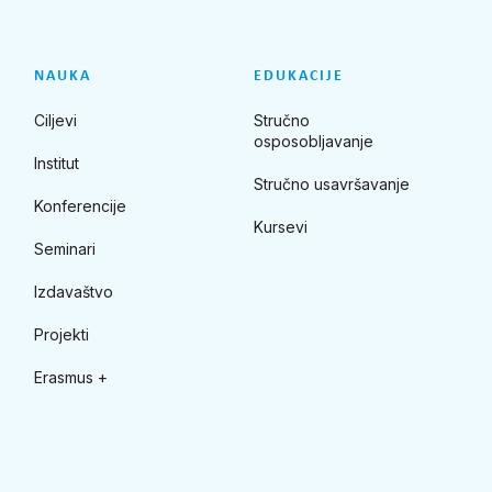
NAUKA
EDUKACIJE
Ciljevi
Stručno
osposobljavanje
Institut
Stručno usavršavanje
Konferencije
Kursevi
Seminari
Izdavaštvo
Projekti
Erasmus +