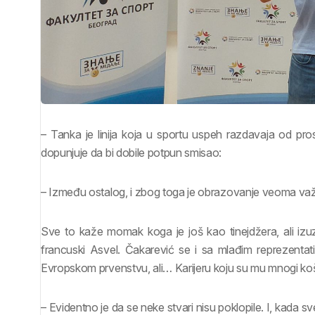
– Tanka je linija koja u sportu uspeh razdavaja od p
dopunjuje da bi dobile potpun smisao:
– Između ostalog, i zbog toga je obrazovanje veoma va
Sve to kaže momak koga je još kao tinejdžera, ali i
francuski Asvel. Čakarević se i sa mlađim reprezentat
Evropskom prvenstvu, ali… Karijeru koju su mu mnogi košar
– Evidentno je da se neke stvari nisu poklopile. I, kad