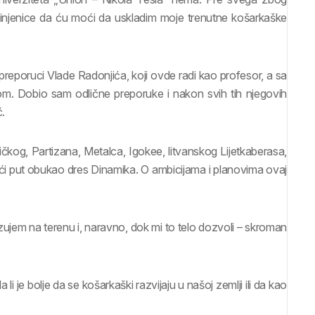
 činjenice da ću moći da uskladim moje trenutne košarkaške
eporuci Vlade Radonjića, koji ovde radi kao profesor, a sa
m. Dobio sam odlične preporuke i nakon svih tih njegovih
ć.
kog, Partizana, Metalca, Igokee, litvanskog Lijetkaberasa,
i put obukao dres Dinamika. O ambicijama i planovima ovaj
ujem na terenu i, naravno, dok mi to telo dozvoli – skroman
li je bolje da se košarkaški razvijaju u našoj zemlji ili da kao