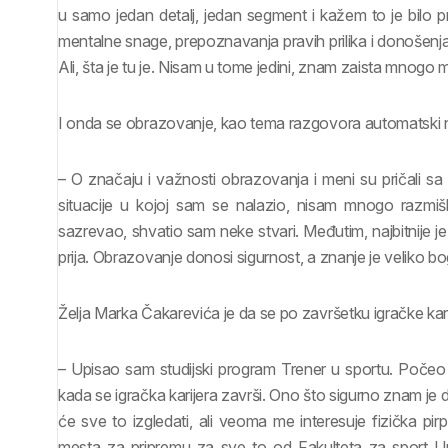
u samo jedan detalj, jedan segment i kažem to je bilo p
mentalne snage, prepoznavanja pravih prilika i donošenja
Ali, šta je tu je. Nisam u tome jedini, znam zaista mnogo mo
I onda se obrazovanje, kao tema razgovora automatski 
– O značaju i važnosti obrazovanja i meni su pričali sa
situacije u kojoj sam se nalazio, nisam mnogo razmišl
sazrevao, shvatio sam neke stvari. Međutim, najbitnije j
prija. Obrazovanje donosi sigurnost, a znanje je veliko b
Želja Marka Čakarevića je da se po završetku igračke kar
– Upisao sam studijski program Trener u sportu. Počeo s
kada se igračka karijera završi. Ono što sigurno znam je
će sve to izgledati, ali veoma me interesuje fizička p
mesta za pripremu za sve to od Fakulteta za sport U