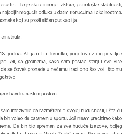
resudno. To je skup mnogo faktora, psihološke stabilnosti,
 najboljih mogućih odluka u datim trenucuima i okolnostima.
maka koji su prošli sličan put kao i ja.
nametnula:
 18 godina. Ali, ja u tom trenutku, pogotovo zbog povoljne
jao. Ali, sa godinama, kako sam postao stariji i sve više
e da se čovek pronađe u nečemu i radi ono što voli i što mu
ogatstvo.
ijere bavi trenerskim poslom.
am intezivnije da razmišljam o svojoj budućnosti, i šta ću
 da bih voleo da ostanem u sportu. Još nisam precizirao kako
irprema. Da bih bio spreman za sve buduće izazove, boljeg
niverziteta „Union – Nikola Tesla“ nema. Pre svega zbog