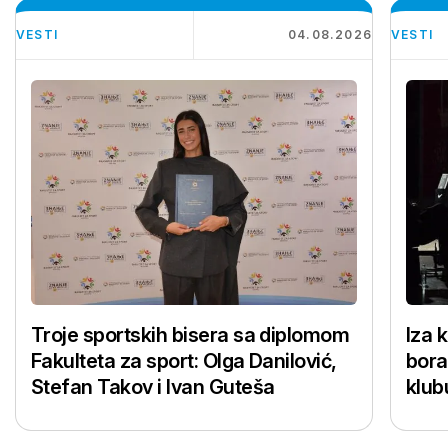
VESTI
04.08.2026
VESTI
Troje sportskih bisera sa diplomom
Iza 
Fakulteta za sport: Olga Danilović,
bora
Stefan Takov i Ivan Guteša
klub