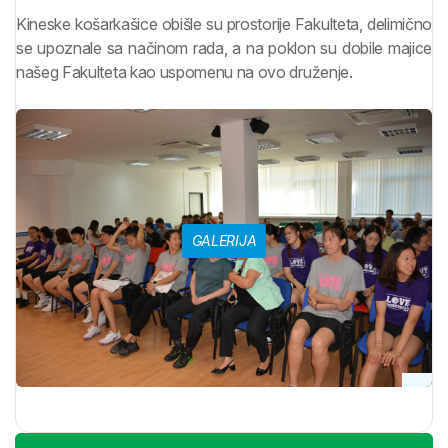
Kineske košarkašice obišle su prostorije Fakulteta, delimično
se upoznale sa načinom rada, a na poklon su dobile majice
našeg Fakulteta kao uspomenu na ovo druženje.
GALERIJA