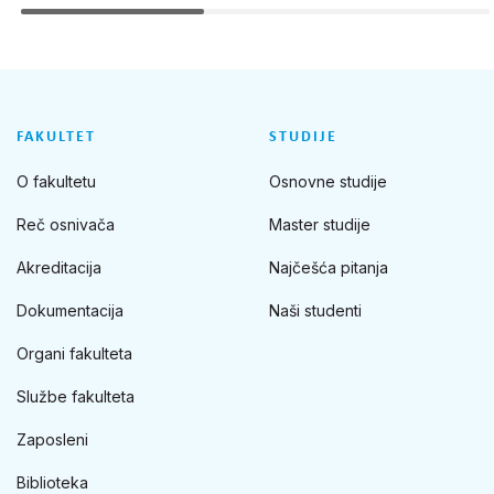
FAKULTET
STUDIJE
O fakultetu
Osnovne studije
Reč osnivača
Master studije
Akreditacija
Najčešća pitanja
Dokumentacija
Naši studenti
Organi fakulteta
Službe fakulteta
Zaposleni
Biblioteka