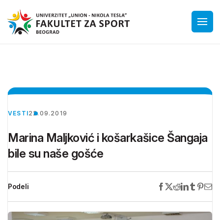
VESTI
22.09.2019
Marina Maljković i košarkašice Šangaja
bile su naše gošće
Podeli