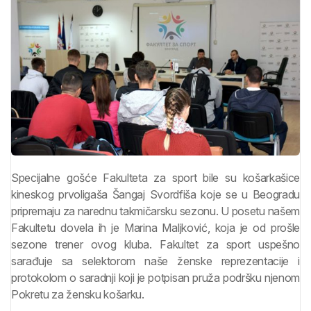
Specijalne gošće Fakulteta za sport bile su košarkašice
kineskog prvoligaša Šangaj Svordfiša koje se u Beogradu
pripremaju za narednu takmičarsku sezonu. U posetu našem
Fakultetu dovela ih je Marina Maljković, koja je od prošle
sezone trener ovog kluba. Fakultet za sport uspešno
sarađuje sa selektorom naše ženske reprezentacije i
protokolom o saradnji koji je potpisan pruža podršku njenom
Pokretu za žensku košarku.