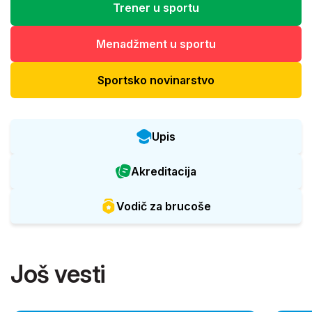
Trener u sportu
Menadžment u sportu
Sportsko novinarstvo
Upis
Akreditacija
Vodič za brucoše
Još vesti