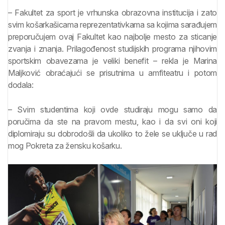
– Fakultet za sport je vrhunska obrazovna institucija i zato
svim košarkašicama reprezentativkama sa kojima sarađujem
preporučujem ovaj Fakultet kao najbolje mesto za sticanje
zvanja i znanja. Prilagođenost studijskih programa njihovim
sportskim obavezama je veliki benefit – rekla je Marina
Maljković obraćajući se prisutnima u amfiteatru i potom
dodala:
– Svim studentima koji ovde studiraju mogu samo da
poručima da ste na pravom mestu, kao i da svi oni koji
diplomiraju su dobrodošli da ukoliko to žele se uključe u rad
mog Pokreta za žensku košarku.