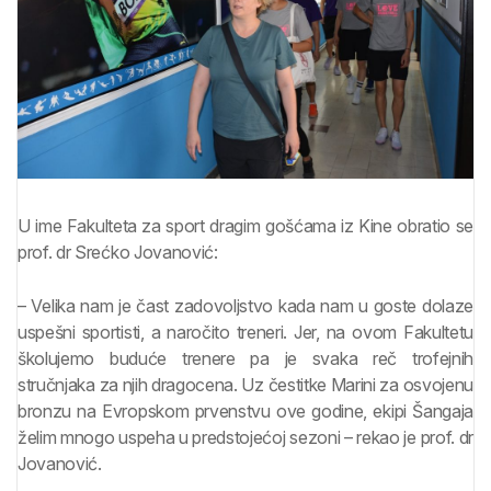
U ime Fakulteta za sport dragim gošćama iz Kine obratio se
prof. dr Srećko Jovanović:
– Velika nam je čast zadovoljstvo kada nam u goste dolaze
uspešni sportisti, a naročito treneri. Jer, na ovom Fakultetu
školujemo buduće trenere pa je svaka reč trofejnih
stručnjaka za njih dragocena. Uz čestitke Marini za osvojenu
bronzu na Evropskom prvenstvu ove godine, ekipi Šangaja
želim mnogo uspeha u predstojećoj sezoni – rekao je prof. dr
Jovanović.