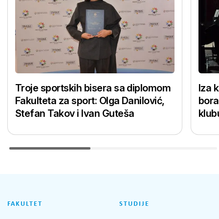
Troje sportskih bisera sa diplomom
Iza 
Fakulteta za sport: Olga Danilović,
bora
Stefan Takov i Ivan Guteša
klub
FAKULTET
STUDIJE