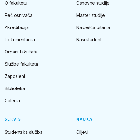
O fakultetu
Osnovne studije
Reč osnivača
Master studije
Akreditacija
Najčešća pitanja
Dokumentacija
Naši studenti
Organi fakulteta
Službe fakulteta
Zaposleni
Biblioteka
Galerija
SERVIS
NAUKA
Studentska služba
Ciljevi