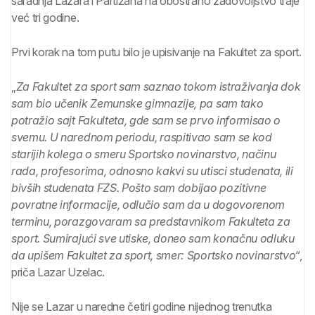
saradnja Lazara i Partizana na obostrano zadovoljstvo traje
već tri godine.
Prvi korak na tom putu bilo je upisivanje na Fakultet za sport.
„
Za Fakultet za sport sam saznao tokom istraživanja dok
sam bio učenik Zemunske gimnazije, pa sam tako
potražio sajt Fakulteta, gde sam se prvo informisao o
svemu. U narednom periodu, raspitivao sam se kod
starijih kolega o smeru Sportsko novinarstvo, načinu
rada, profesorima, odnosno kakvi su utisci studenata, ili
bivših studenata FZS. Pošto sam dobijao pozitivne
povratne informacije, odlučio sam da u dogovorenom
terminu, porazgovaram sa predstavnikom Fakulteta za
sport. Sumirajući sve utiske, doneo sam konačnu odluku
da upišem Fakultet za sport, smer: Sportsko novinarstvo“
,
priča Lazar Uzelac.
Nije se Lazar u naredne četiri godine nijednog trenutka