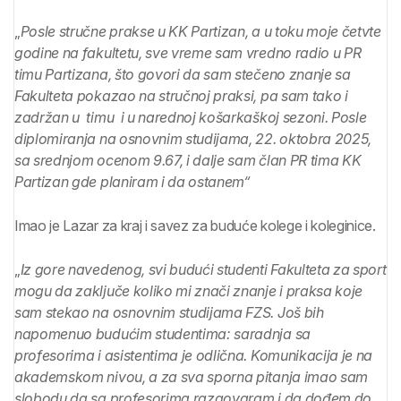
„
Posle stručne prakse u KK Partizan, a u toku moje četvte
godine na fakultetu, sve vreme sam vredno radio u PR
timu Partizana, što govori da sam stečeno znanje sa
Fakulteta pokazao na stručnoj praksi, pa sam tako i
zadržan u timu i u narednoj košarkaškoj sezoni. Posle
diplomiranja na osnovnim studijama, 22. oktobra 2025,
sa srednjom ocenom 9.67, i dalje sam član PR tima KK
Partizan gde planiram i da ostanem“
Imao je Lazar za kraj i savez za buduće kolege i koleginice.
„
Iz gore navedenog, svi budući studenti Fakulteta za sport
mogu da zaključe koliko mi znači znanje i praksa koje
sam stekao na osnovnim studijama FZS. Još bih
napomenuo budućim studentima: saradnja sa
profesorima i asistentima je odlična. Komunikacija je na
akademskom nivou, a za sva sporna pitanja imao sam
slobodu da sa profesorima razgovaram i da dođem do