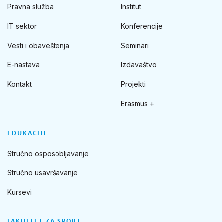
Pravna služba
Institut
IT sektor
Konferencije
Vesti i obaveštenja
Seminari
E-nastava
Izdavaštvo
Kontakt
Projekti
Erasmus +
EDUKACIJE
Stručno osposobljavanje
Stručno usavršavanje
Kursevi
FAKULTET ZA SPORT