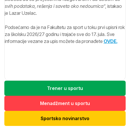
svih podataka, rešenja i saveta oko nedoumica“
, istakao
je Lazar Uzelac.
Podsećamo da je na Fakultetu za sport u toku prvi upisni rok
za školsku 2026/27 godinu i trajaće sve do 17. jula. Sve
informacije vezane za upis možete da pronađete
OVDE.
Trener u sportu
Menadžment u sportu
Sportsko novinarstvo