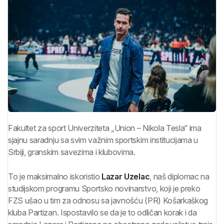
Fakultet za sport Univerziteta „Union – Nikola Tesla“ ima
sjajnu saradnju sa svim važnim sportskim institucijama u
Srbiji, granskim savezima i klubovima.
To je maksimalno iskoristio
Lazar Uzelac
, naš diplomac na
studijskom programu Sportsko novinarstvo, koji je preko
FZS ušao u tim za odnosu sa javnošću (PR) Košarkaškog
kluba Partizan. Ispostavilo se da je to odličan korak i da