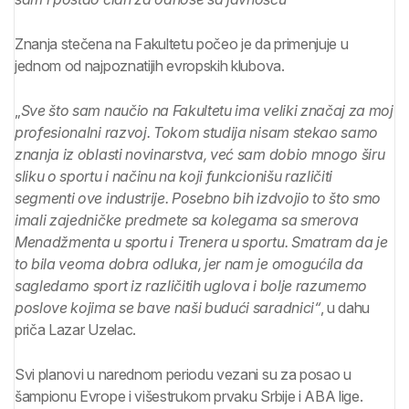
Znanja stečena na Fakultetu počeo je da primenjuje u
jednom od najpoznatijih evropskih klubova.
„
Sve što sam naučio na Fakultetu ima veliki značaj za moj
profesionalni razvoj. Tokom studija nisam stekao samo
znanja iz oblasti novinarstva, već sam dobio mnogo širu
sliku o sportu i načinu na koji funkcionišu različiti
segmenti ove industrije. Posebno bih izdvojio to što smo
imali zajedničke predmete sa kolegama sa smerova
Menadžmenta u sportu i Trenera u sportu. Smatram da je
to bila veoma dobra odluka, jer nam je omogućila da
sagledamo sport iz različitih uglova i bolje razumemo
poslove kojima se bave naši budući saradnici“
, u dahu
priča Lazar Uzelac.
Svi planovi u narednom periodu vezani su za posao u
šampionu Evrope i višestrukom prvaku Srbije i ABA lige.