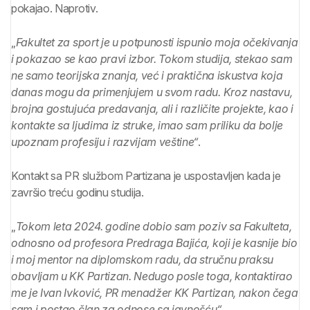
pokajao. Naprotiv.
„
Fakultet za sport je u potpunosti ispunio moja očekivanja
i pokazao se kao pravi izbor. Tokom studija, stekao sam
ne samo teorijska znanja, već i praktična iskustva koja
danas mogu da primenjujem u svom radu. Kroz nastavu,
brojna gostujuća predavanja, ali i različite projekte, kao i
kontakte sa ljudima iz struke, imao sam priliku da bolje
upoznam profesiju i razvijam veštine“
.
Kontakt sa PR službom Partizana je uspostavljen kada je
završio treću godinu studija.
„
Tokom leta 2024. godine dobio sam poziv sa Fakulteta,
odnosno od profesora Predraga Bajića, koji je kasnije bio
i moj mentor na diplomskom radu, da stručnu praksu
obavljam u KK Partizan. Nedugo posle toga, kontaktirao
me je Ivan Ivković, PR menadžer KK Partizan, nakon čega
sam i postao član za odnose sa javnošću“