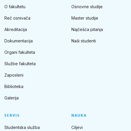
O fakultetu
Osnovne studije
Reč osnivača
Master studije
Akreditacija
Najčešća pitanja
Dokumentacija
Naši studenti
Organi fakulteta
Službe fakulteta
Zaposleni
Biblioteka
Galerija
SERVIS
NAUKA
Studentska služba
Ciljevi