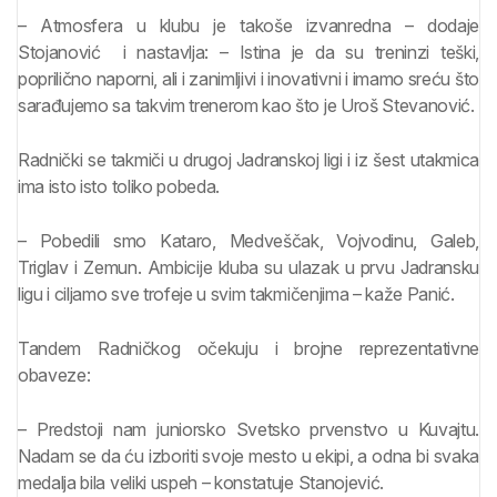
– Atmosfera u klubu je takoše izvanredna – dodaje
Stojanović i nastavlja: – Istina je da su treninzi teški,
poprilično naporni, ali i zanimljivi i inovativni i imamo sreću što
sarađujemo sa takvim trenerom kao što je Uroš Stevanović.
Radnički se takmiči u drugoj Jadranskoj ligi i iz šest utakmica
ima isto isto toliko pobeda.
– Pobedili smo Kataro, Medveščak, Vojvodinu, Galeb,
Triglav i Zemun. Ambicije kluba su ulazak u prvu Jadransku
ligu i ciljamo sve trofeje u svim takmičenjima – kaže Panić.
Tandem Radničkog očekuju i brojne reprezentativne
obaveze:
– Predstoji nam juniorsko Svetsko prvenstvo u Kuvajtu.
Nadam se da ću izboriti svoje mesto u ekipi, a odna bi svaka
medalja bila veliki uspeh – konstatuje Stanojević.