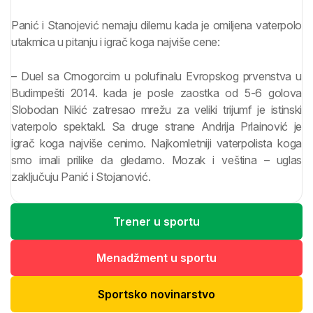
Panić i Stanojević nemaju dilemu kada je omiljena vaterpolo
utakmica u pitanju i igrač koga najviše cene:
– Duel sa Crnogorcim u polufinalu Evropskog prvenstva u
Budimpešti 2014. kada je posle zaostka od 5-6 golova
Slobodan Nikić zatresao mrežu za veliki trijumf je istinski
vaterpolo spektakl. Sa druge strane Andrija Prlainović je
igrač koga najviše cenimo. Najkomletniji vaterpolista koga
smo imali prilike da gledamo. Mozak i veština – uglas
zaključuju Panić i Stojanović.
Trener u sportu
Menadžment u sportu
Sportsko novinarstvo