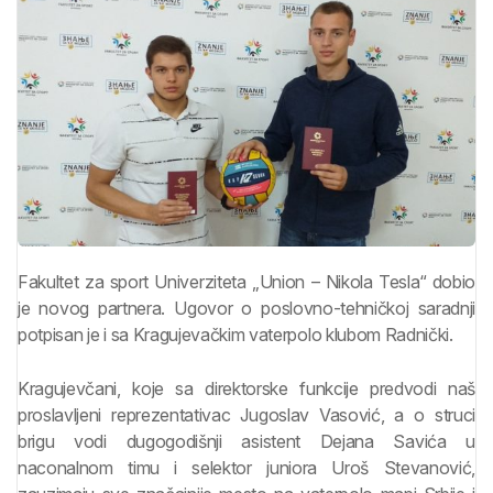
Fakultet za sport Univerziteta „Union – Nikola Tesla“ dobio
je novog partnera. Ugovor o poslovno-tehničkoj saradnji
potpisan je i sa Kragujevačkim vaterpolo klubom Radnički.
Kragujevčani, koje sa direktorske funkcije predvodi naš
proslavljeni reprezentativac Jugoslav Vasović, a o struci
brigu vodi dugogodišnji asistent Dejana Savića u
naconalnom timu i selektor juniora Uroš Stevanović,