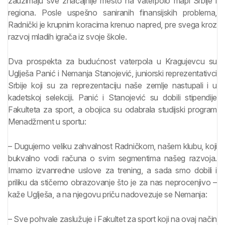
zauzimaju sve značajnije mesto na vaterpolo mapi Srbije i
regiona. Posle uspešno saniranih finansijskih problema,
Radnički je krupnim koracima krenuo napred, pre svega kroz
razvoj mladih igrača iz svoje škole.
Dva prospekta za budućnost vaterpola u Kragujevcu su
Uglješa Panić i Nemanja Stanojević, juniorski reprezentativci
Srbije koji su za reprezentaciju naše zemlje nastupali i u
kadetskoj selekciji. Panić i Stanojević su dobili stipendije
Fakulteta za sport, a obojica su odabrala studijski program
Menadžment u sportu:
– Dugujemo veliku zahvalnost Radničkom, našem klubu, koji
bukvalno vodi računa o svim segmentima našeg razvoja.
Imamo izvanredne uslove za trening, a sada smo dobili i
priliku da stičemo obrazovanje što je za nas neprocenjivo –
kaže Uglješa, a na njegovu priču nadovezuje se Nemanja:
– Sve pohvale zaslužuje i Fakultet za sport koji na ovaj način