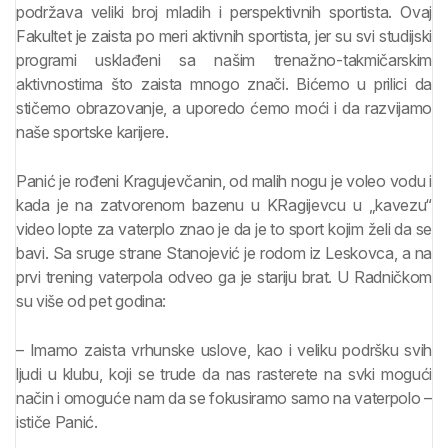
podržava veliki broj mladih i perspektivnih sportista. Ovaj
Fakultet je zaista po meri aktivnih sportista, jer su svi studijski
programi usklađeni sa našim trenažno-takmičarskim
aktivnostima što zaista mnogo znači. Bićemo u prilici da
stičemo obrazovanje, a uporedo ćemo moći i da razvijamo
naše sportske karijere.
Panić je rođeni Kragujevčanin, od malih nogu je voleo vodu i
kada je na zatvorenom bazenu u KRagijevcu u „kavezu“
video lopte za vaterplo znao je da je to sport kojim želi da se
bavi. Sa sruge strane Stanojević je rodom iz Leskovca, a na
prvi trening vaterpola odveo ga je stariju brat. U Radničkom
su više od pet godina:
– Imamo zaista vrhunske uslove, kao i veliku podršku svih
ljudi u klubu, koji se trude da nas rasterete na svki mogući
način i omoguće nam da se fokusiramo samo na vaterpolo –
ističe Panić.