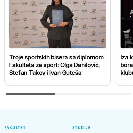
Troje sportskih bisera sa diplomom
Iza 
Fakulteta za sport: Olga Danilović,
bora
Stefan Takov i Ivan Guteša
klub
FAKULTET
STUDIJE