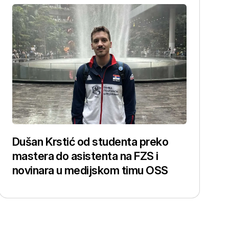
Dušan Krstić od studenta preko
mastera do asistenta na FZS i
novinara u medijskom timu OSS