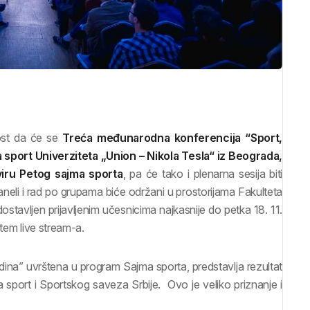
ost da će se
Treća međunarodna konferencija “Sport,
za sport Univerziteta „Union – Nikola Tesla“ iz Beograda,
viru Petog sajma sporta
, pa će tako i plenarna sesija biti
li i rad po grupama biće održani u prostorijama Fakulteta
ostavljen prijavljenim učesnicima najkasnije do petka 18. 11.
utem live stream-a.
edina” uvrštena u program Sajma sporta, predstavlja rezultat
sport i Sportskog saveza Srbije. Ovo je veliko priznanje i