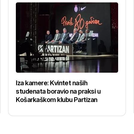
Iza kamere: Kvintet naših
studenata boravio na praksi u
Košarkaškom klubu Partizan