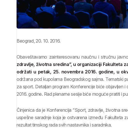
Beograd, 20. 10. 2016.
Obaveštavamo zainteresovanu naučnu i stručnu javn
zdravlje, životna sredina”, u organizaciji Fakulteta 
održati u petak, 25. novembra 2016. godine, u ok
održana pod kupolama Beogradskog sajma. Tematski pane
za sport. Detaljan program Konferencije biće objavljen i d
2016. godine. Rad plenarne sesije biće moguće pratiti i p
Činjenica da je Konferencija “Sport, zdravlje, životna sr
uspešne saradnje koja je ostvarena između Fakulteta za 
rezultat timskog rada svih nastavnika i saradnika.