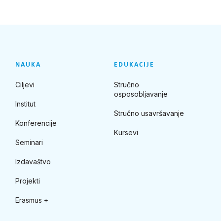
NAUKA
EDUKACIJE
Ciljevi
Stručno
osposobljavanje
Institut
Stručno usavršavanje
Konferencije
Kursevi
Seminari
Izdavaštvo
Projekti
Erasmus +