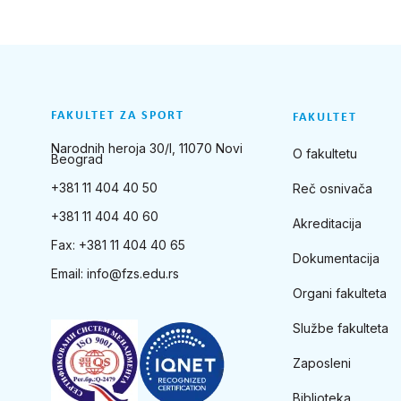
FAKULTET ZA SPORT
FAKULTET
Narodnih heroja 30/I, 11070 Novi
O fakultetu
Beograd
+381 11 404 40 50
Reč osnivača
+381 11 404 40 60
Akreditacija
Fax: +381 11 404 40 65
Dokumentacija
Email:
info@fzs.edu.rs
Organi fakulteta
Službe fakulteta
Zaposleni
Biblioteka