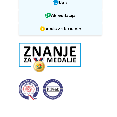
Upis
Akreditacija
Vodič za brucoše