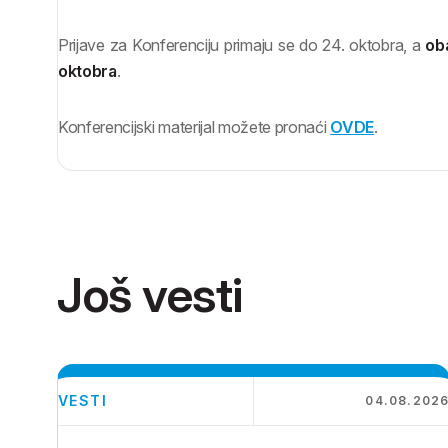
Prijave za Konferenciju primaju se do 24. oktobra, a
ob
oktobra
.
Konferencijski materijal možete pronaći
OVDE
.
Još vesti
VESTI
04.08.202