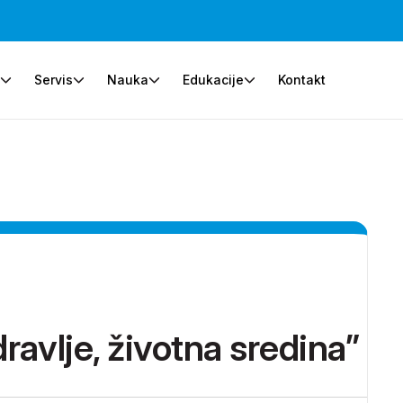
e
Servis
Nauka
Edukacije
Kontakt
ravlje, životna sredina”