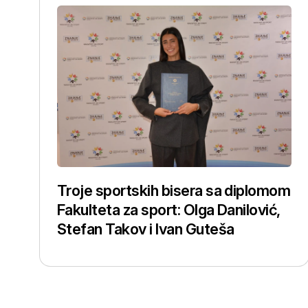
Troje sportskih bisera sa diplomom
Fakulteta za sport: Olga Danilović,
Stefan Takov i Ivan Guteša