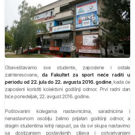
Obaveštavamo sve studente, zaposlene i ostale
zainteresovane,
da Fakultet za sport neće raditi u
periodu od 22. jula do 22. avgusta 2016. godine
, kada će
zaposleni koristiti kolektivni godišnji odmor. Prvi radni dan
biće ponedeljak, 22. avgust 2016. godine.
Poštovanim kolegama nastavnicima, saradnicima i
nenastavnom osoblju želimo prijatan godišnji odmor, a
dragim studentima letnji raspust, pa da svi skupa nastavimo
sa dostizanjem postavljenih ciljeva i ostvarivanjem