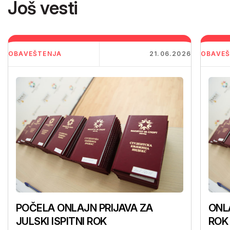
Još vesti
OBAVEŠTENJA
21.06.2026
OBAVEŠ
POČELA ONLAJN PRIJAVA ZA
ONLA
JULSKI ISPITNI ROK
ROK