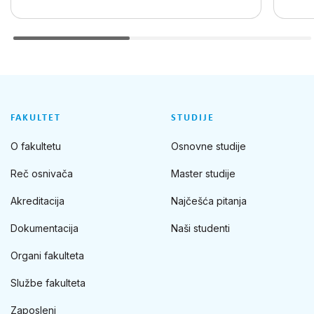
FAKULTET
STUDIJE
O fakultetu
Osnovne studije
Reč osnivača
Master studije
Akreditacija
Najčešća pitanja
Dokumentacija
Naši studenti
Organi fakulteta
Službe fakulteta
Zaposleni