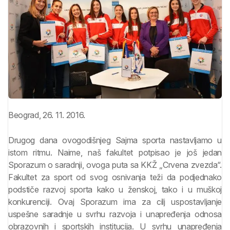
Beograd, 26. 11. 2016.
Drugog dana ovogodišnjeg Sajma sporta nastavljamo u
istom ritmu. Naime, naš fakultet potpisao je još jedan
Sporazum o saradnji, ovoga puta sa KKŽ „Crvena zvezda“.
Fakultet za sport od svog osnivanja teži da podjednako
podstiče razvoj sporta kako u ženskoj, tako i u muškoj
konkurenciji. Ovaj Sporazum ima za cilj uspostavljanje
uspešne saradnje u svrhu razvoja i unapređenja odnosa
obrazovnih i sportskih institucija. U svrhu unapređenja