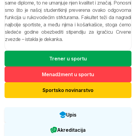
same diplome, to ne umanjuje njen kvalitet i značaj. Ponosni
smo što je našoj studentkinji preverena ovako odgovorna
funkcija u rukovodećim strkturama. Fakultet teži da nagradi
najbolje sportiste, a među njima i košarkašice, stoga ćemo
sledeće godine obezbediti stipendiju za igračicu Crvene
zvezde – istakla je dekanka.
Trener u sportu
Menadžment u sportu
Sportsko novinarstvo
Upis
Akreditacija