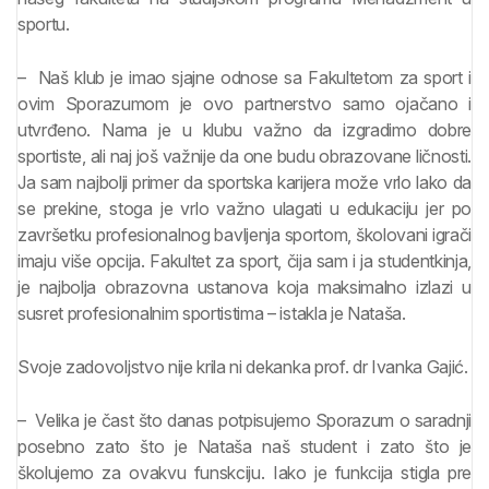
sportu.
– Naš klub je imao sjajne odnose sa Fakultetom za sport i
ovim Sporazumom je ovo partnerstvo samo ojačano i
utvrđeno. Nama je u klubu važno da izgradimo dobre
sportiste, ali naj još važnije da one budu obrazovane ličnosti.
Ja sam najbolji primer da sportska karijera može vrlo lako da
se prekine, stoga je vrlo važno ulagati u edukaciju jer po
završetku profesionalnog bavljenja sportom, školovani igrači
imaju više opcija. Fakultet za sport, čija sam i ja studentkinja,
je najbolja obrazovna ustanova koja maksimalno izlazi u
susret profesionalnim sportistima – istakla je Nataša.
Svoje zadovoljstvo nije krila ni dekanka prof. dr Ivanka Gajić.
– Velika je čast što danas potpisujemo Sporazum o saradnji
posebno zato što je Nataša naš student i zato što je
školujemo za ovakvu funskciju. Iako je funkcija stigla pre