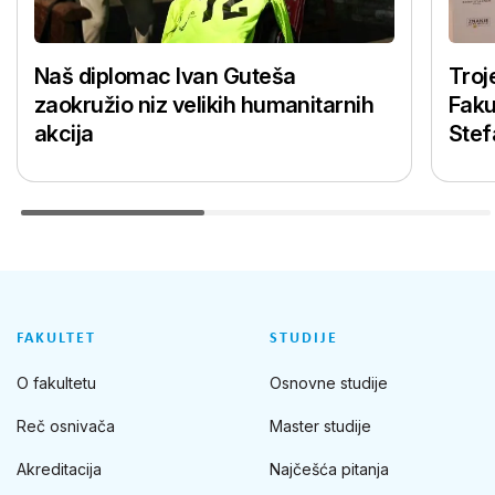
Naš diplomac Ivan Guteša
Troj
zaokružio niz velikih humanitarnih
Faku
akcija
Stef
FAKULTET
STUDIJE
O fakultetu
Osnovne studije
Reč osnivača
Master studije
Akreditacija
Najčešća pitanja