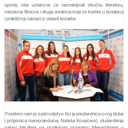
sporta, obe ustanove će razmenjivati stručnu literaturu,
nastavne filmove i druga sredstva koja se koriste u teorijskoj
i praktičnoj nastavi iz oblasti košarke.
Posebno nam je zadovoljstvo što je predsednica ovog kluba
i potpisnica memoranduma, Nataša Kovačević, studentkinja
našeg fakulteta na studijskom programu Menadžment u