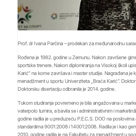
Prof. dr Ivana Parčina – prodekan za međunarodnu sara
Rođena je 1982. godine u Zemunu. Nakon završene gimnaz
sportske trenere. Nakon diplomiranja na Visokoj školi up
Karić“ na kome završava i master studije. Nagrađena je k
menadžment u sportu Univerziteta „Braća Karić”. Doktorsk
Doktorsku disertaciju odbranila je 2014. godine.
Tokom studiranja povremeno je bila angažovana u market
vaterpolo turnira, a bavila se i administrativnim i market
godine radila je u preduzeću P.E.C.S. DOO na poslovima 
standardima 9001:2008 i 14001:2008. Radila je i kao gen
2010. godine radila je na Fakultetu za menadžment u sport