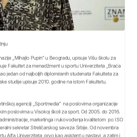
dnju
ije „Mihajlo Pupin“ u Beogradu, upisuje Višu školu za
isuje Fakultet za menadžment u sportu Univerziteta „Braća
ao jedan od najboljih diplomiranih studenata Fakulteta za
e studije upisuje 2010. godine na istom Fakultetu.
inškoj agenciji „Sportmedia“ na poslovima organizacije
inškim poslovima u Visokoj školi za sport. Od 2005. do 2016.
administracije, marketinga i rukovođenja kvalitetom po ISO
eralni sekretar Streličarskog saveza Srbije. Od novembra
u Alfa Univerziteta, prvo kao asistent u nastavi, a zatim i