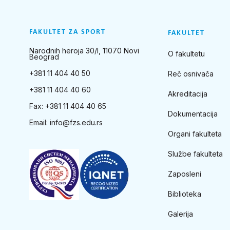
FAKULTET ZA SPORT
FAKULTET
Narodnih heroja 30/I, 11070 Novi
O fakultetu
Beograd
+381 11 404 40 50
Reč osnivača
+381 11 404 40 60
Akreditacija
Fax: +381 11 404 40 65
Dokumentacija
Email:
info@fzs.edu.rs
Organi fakulteta
Službe fakulteta
Zaposleni
Biblioteka
Galerija