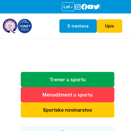
Lat
E-nastava
Upis
Trener u sportu
Menadžment u sportu
Sportsko novinarstvo