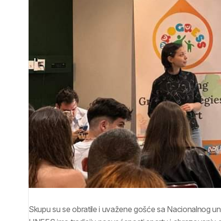
Skupu su se obratile i uvažene gošće sa Nacionalnog univ