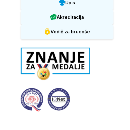
Upis
Akreditacija
Vodič za brucoše