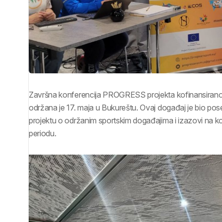
Završna konferencija PROGRESS projekta kofinansirano
održana je 17. maja u Bukureštu. Ovaj događaj je bio pos
projektu o održanim sportskim događajima i izazovi na koj
periodu.