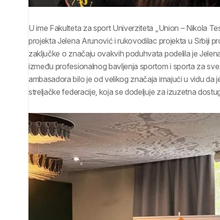
U ime Fakulteta za sport Univerziteta „Union – Nikola Tes
projekta Jelena Arunović i rukovodilac projekta u Srbiji p
zaključke o značaju ovakvih poduhvata podelila je Jelena
između profesionalnog bavljenja sportom i sporta za sve
ambasadora bilo je od velikog značaja imajući u vidu da 
streljačke federacije, koja se dodeljuje za izuzetna dos