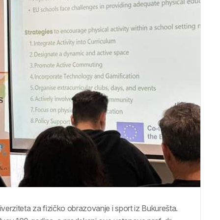
erziteta za fizičko obrazovanje i sport iz Bukurešta.