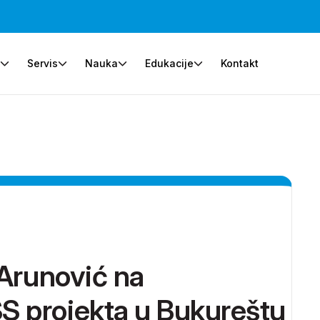
e
Servis
Nauka
Edukacije
Kontakt
 Arunović na
S projekta u Bukureštu