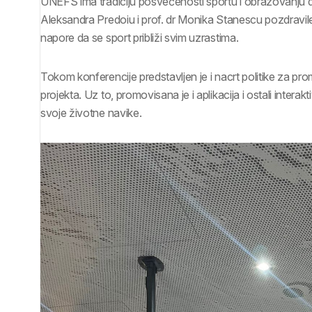
UNEFS ima tradiciju posvećenosti sportu i obrazovanju 
Aleksandra Predoiu i prof. dr Monika Stanescu pozdravile
napore da se sport približi svim uzrastima.
Tokom konferencije predstavljen je i nacrt politike za pro
projekta. Uz to, promovisana je i aplikacija i ostali intera
svoje životne navike.