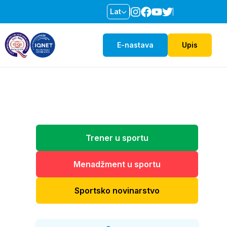
Lat
E-nastava
Upis
Trener u sportu
Menadžment u sportu
Sportsko novinarstvo