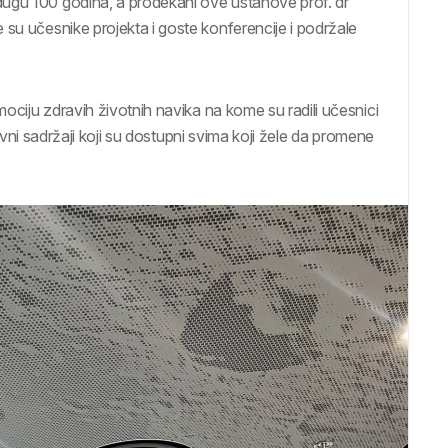
dugu 100 godina, a prodekani ove ustanove prof. dr
 su učesnike projekta i goste konferencije i podržale
mociju zdravih životnih navika na kome su radili učesnici
ktivni sadržaji koji su dostupni svima koji žele da promene