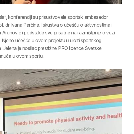
la“, konferenciji su prisustvovale sportski ambasador
rof. dr Ivana Parčina. Iskustva o učešću o aktivnostima i
 Arunović i podstakla sve prisutne na razmišljanje o vezi
. Njeno učešće u ovom projektu u ulozi sportskog
je Jelena je nosilac prestižne PRO licence Svetske
tugnuća u ovom sportu.