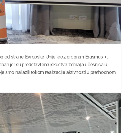
g od strane Evropske Unije kroz program Erasmus +,
eban jer su predstavljena iskustva zemalja učesnica u
e smo nailazili tokom realizacije aktivnosti u prethodnom