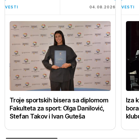
VESTI
04.08.2026
VESTI
Troje sportskih bisera sa diplomom
Iza 
Fakulteta za sport: Olga Danilović,
bora
Stefan Takov i Ivan Guteša
klub