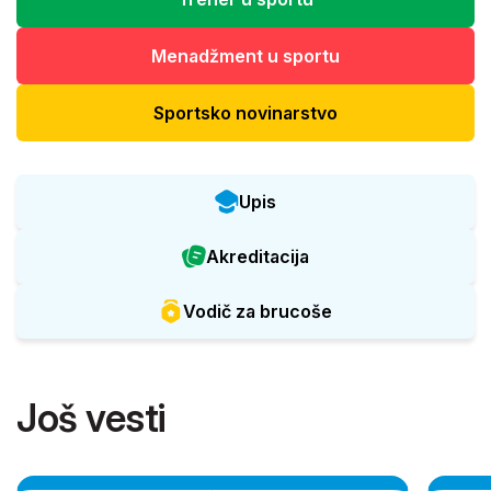
Menadžment u sportu
Sportsko novinarstvo
Upis
Akreditacija
Vodič za brucoše
Još vesti