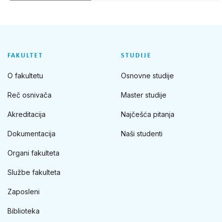
FAKULTET
STUDIJE
O fakultetu
Osnovne studije
Reč osnivača
Master studije
Akreditacija
Najčešća pitanja
Dokumentacija
Naši studenti
Organi fakulteta
Službe fakulteta
Zaposleni
Biblioteka