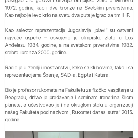
postigao 510 golova i osvojio olimpijsko zlato u Minhenu
1972. godine, kao i dve bronze na Svetskim prvenstvima.
Kao najbolje levo krilo na svetu dva puta je igrao za tim IHF.
Kao selektor reprezentacije Jugoslavije „plavi“ su ostvarili
najveće uspehe – osvojeno je olimpijsko zlato u Los
Anđelesu 1984. godine, a na svetskom prvenstvima 1982.
srebro i bronza 2000. godine.
Radio je u zemlji i inostranstvu, kako sa klubovima, tako i sa
reprezentacijama Španije, SAD-a, Egipta i Katara.
Bio je profesor rukometa na Fakultetu za fizičko vaspitanje u
Beogradu, držao je predavanja i seminare trenerima širom
planete, a učestvovao je i na okruglom stolu u organizaciji
našeg Fakulteta pod nazivom „Rukomet danas, sutra“ 2015.
godine.