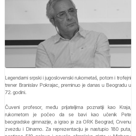
Legendarni srpski i jugoslovenski rukometaš, potom i trofejni
trener Branislav Pokrajac, preminuo je danas u Beogradu u
72. godini.
Čuveni profesor, među prijateljima poznatiji kao Kraja,
rukometom je počeo da se bavi kao učenik Pete
beogradske gimnazije, a igrao je za ORK Beograd, Crvenu
zvezdu i Dinamo. Za reprezentaciju je nastupio 180 puta,