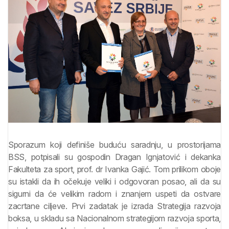
Sporazum koji definiše buduću saradnju, u prostorijama
BSS, potpisali su gospodin Dragan Ignjatović i dekanka
Fakulteta za sport, prof. dr Ivanka Gajić. Tom prilikom oboje
su istakli da ih očekuje veliki i odgovoran posao, ali da su
sigurni da će velikim radom i znanjem uspeti da ostvare
zacrtane ciljeve. Prvi zadatak je izrada Strategija razvoja
boksa, u skladu sa Nacionalnom strategijom razvoja sporta,