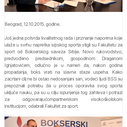
Beograd, 12.10.2015. godine.
Još jedna potvrda kvalitetnog rada i priznanje naporima koje
ulaže u svrhu napretka srpskog sporta stigli su Fakultetu za
sport od Bokserskog saveza Srbije. Novo rukovodstvo,
predvođeno predsednikom, gospodinom Draganom
Ignjatovićem, odlučno je u nameri da, nakon godina
propadanja, boks vrati na slavne staze uspeha. Kako
zacrtani cilj ne bi ostao nedosanjani san, vodeći ljudi BSS su
prepoznali potrebu da u proces oporavka svog sporta
uključe nauku, pa su u cilju ispunjenja tog zahteva i potrazi
za odgovarajućompartnerskom visokoškolskom
institucijom, odabrali Fakultet za sport.