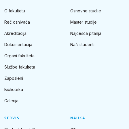
O fakultetu
Osnovne studije
Reč osnivača
Master studije
Akreditacija
Najčešća pitanja
Dokumentacija
Naši studenti
Organi fakulteta
Službe fakulteta
Zaposleni
Biblioteka
Galerija
SERVIS
NAUKA