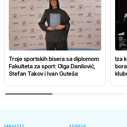
Troje sportskih bisera sa diplomom
Iza 
Fakulteta za sport: Olga Danilović,
bora
Stefan Takov i Ivan Guteša
klub
FAKULTET
STUDIJE