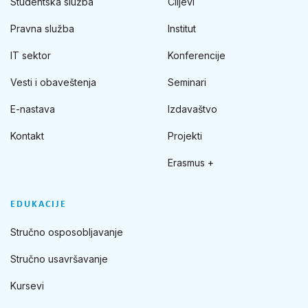
Studentska služba
Ciljevi
Pravna služba
Institut
IT sektor
Konferencije
Vesti i obaveštenja
Seminari
E-nastava
Izdavaštvo
Kontakt
Projekti
Erasmus +
EDUKACIJE
Stručno osposobljavanje
Stručno usavršavanje
Kursevi