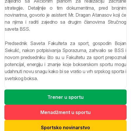
zajedno sa Akcionim planom za realizaciju zacrtane
strategije. Detaljnije o tim dokumentima, pred brojnim
novinarima, govorio je asistent Mr. Dragan Atanasov koji će
na njima i raditi zajedno sa drugim članovima Stručnog
saveta BSS.
Predsednik Saveta Fakulteta za sport, gospodin Bojan
Sekulić, nakon potpisivanja Sporazuma, zahvalio se BSS i
novom predsedniku što su u Fakultetu za sport prepoznali
potencijal, energiju i znanje koje bokserskom sportu mogu
udahnuti novu snagu kako bi se vratio u vrh srpskog sporta i
svetskog boksa.
Trener u sportu
Menadžment u sportu
Sportsko novinarstvo