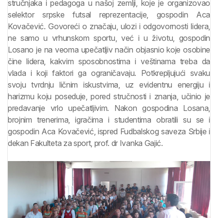
stručnjaka i pedagoga u našoj zemlji, koje je organizovao
selektor srpske futsal reprezentacije, gospodin Aca
Kovačević. Govoreći o značaju, ulozi i odgovornosti lidera,
ne samo u vrhunskom sportu, već i u životu, gospodin
Losano je na veoma upečatljiv način objasnio koje osobine
čine lidera, kakvim sposobnostima i veštinama treba da
vlada i koji faktori ga ograničavaju. Potkrepljujući svaku
svoju tvrdnju ličnim iskustvima, uz evidentnu energiju i
harizmu koju poseduje, pored stručnosti i znanja, učinio je
predavanje vrlo upečatljivim. Nakon gospodina Losana,
brojnim trenerima, igračima i studentima obratili su se i
gospodin Aca Kovačević, ispred Fudbalskog saveza Srbije i
dekan Fakulteta za sport, prof. dr Ivanka Gajić.