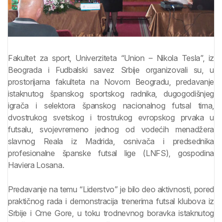
Fakultet za sport, Univerziteta “Union – Nikola Tesla”, iz
Beograda i Fudbalski savez Srbije organizovali su, u
prostorijama fakulteta na Novom Beogradu, predavanje
istaknutog španskog sportskog radnika, dugogodišnjeg
igrača i selektora španskog nacionalnog futsal tima,
dvostrukog svetskog i trostrukog evropskog prvaka u
futsalu, svojevremeno jednog od vodećih menadžera
slavnog Reala iz Madrida, osnivača i predsednika
profesionalne španske futsal lige (LNFS), gospodina
Haviera Losana.
Predavanje na temu “Liderstvo” je bilo deo aktivnosti, pored
praktičnog rada i demonstracija trenerima futsal klubova iz
Srbije i Crne Gore, u toku trodnevnog boravka istaknutog