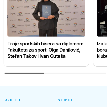
Troje sportskih bisera sa diplomom
Iza 
Fakulteta za sport: Olga Danilović,
bora
Stefan Takov i Ivan Guteša
klub
FAKULTET
STUDIJE