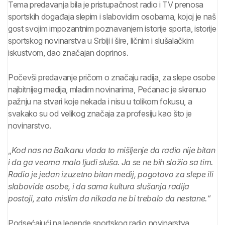
Tema predavanja bila je pristupačnost radio i TV prenosa
sportskih događaja slepim i slabovidim osobama, kojoj je naš
gost svojim impozantnim poznavanjem istorije sporta, istorije
sportskog novinarstva u Srbiji i šire, ličnim i slušalačkim
iskustvom, dao značajan doprinos.
Počevši predavanje pričom o značaju radija, za slepe osobe
najbitnijeg medija, mladim novinarima, Pećanac je skrenuo
pažnju na stvari koje nekada i nisu u tolikom fokusu, a
svakako su od velikog značaja za profesiju kao što je
novinarstvo.
„
Kod nas na Balkanu vlada to mišljenje da radio nije bitan
i da ga veoma malo ljudi sluša. Ja se ne bih složio sa tim.
Radio je jedan izuzetno bitan medij, pogotovo za slepe ili
slabovide osobe, i da sama kultura slušanja radija
postoji, zato mislim da nikada ne bi trebalo da nestane.“
Podsećajući na legende sportskog radio novinarstva