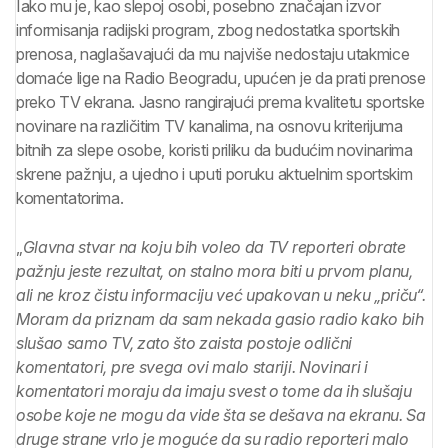
Iako mu je, kao slepoj osobi, posebno značajan izvor
informisanja radijski program, zbog nedostatka sportskih
prenosa, naglašavajući da mu najviše nedostaju utakmice
domaće lige na Radio Beogradu, upućen je da prati prenose
preko TV ekrana. Jasno rangirajući prema kvalitetu sportske
novinare na različitim TV kanalima, na osnovu kriterijuma
bitnih za slepe osobe, koristi priliku da budućim novinarima
skrene pažnju, a ujedno i uputi poruku aktuelnim sportskim
komentatorima.
„
Glavna stvar na koju bih voleo da TV reporteri obrate
pažnju jeste rezultat, on stalno mora biti u prvom planu,
ali ne kroz čistu informaciju već upakovan u neku „priču“.
Moram da priznam da sam nekada gasio radio kako bih
slušao samo TV, zato što zaista postoje odlični
komentatori, pre svega ovi malo stariji. Novinari i
komentatori moraju da imaju svest o tome da ih slušaju
osobe koje ne mogu da vide šta se dešava na ekranu. Sa
druge strane vrlo je moguće da su radio reporteri malo