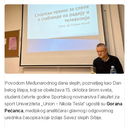
Povodom Međunarodnog dana slepih, poznatijeg kao Dan
belog štapa, koji se obeležava 15. oktobra širom sveta,
studenti četvrte godine Sportskog novinarstva Fakultet za
sport Univerziteta „Union – Nikola Tesla“ ugostili su
Gorana
Pećanca
, medijskog analitičara i glavnog i odgovornog
urednika časopisa koje izdaje Savez slepih Srbije.