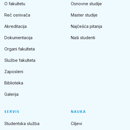
O fakultetu
Osnovne studije
Reč osnivača
Master studije
Akreditacija
Najčešća pitanja
Dokumentacija
Naši studenti
Organi fakulteta
Službe fakulteta
Zaposleni
Biblioteka
Galerija
SERVIS
NAUKA
Studentska služba
Ciljevi