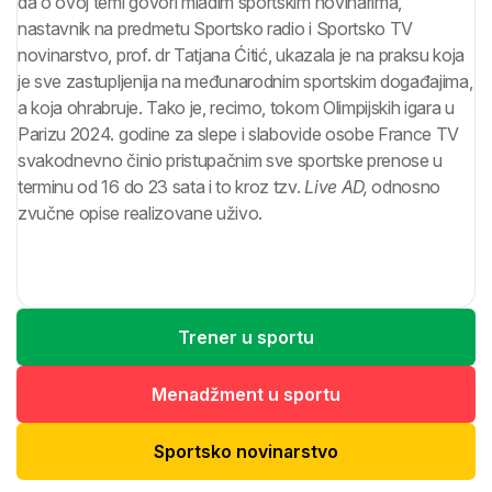
da o ovoj temi govori mladim sportskim novinarima,
nastavnik na predmetu Sportsko radio i Sportsko TV
novinarstvo, prof. dr Tatjana Ćitić, ukazala je na praksu koja
je sve zastupljenija na međunarodnim sportskim događajima,
a koja ohrabruje. Tako je, recimo, tokom Olimpijskih igara u
Parizu 2024. godine za slepe i slabovide osobe France TV
svakodnevno činio pristupačnim sve sportske prenose u
terminu od 16 do 23 sata i to kroz tzv.
Live AD,
odnosno
zvučne opise realizovane uživo.
Trener u sportu
Menadžment u sportu
Sportsko novinarstvo