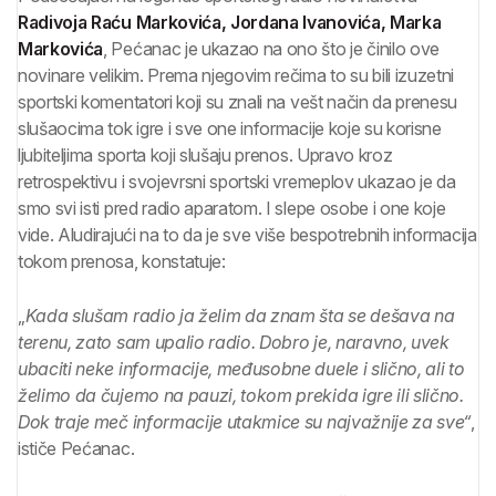
Radivoja Raću Markovića, Jordana Ivanovića, Marka
Markovića
, Pećanac je ukazao na ono što je činilo ove
novinare velikim. Prema njegovim rečima to su bili izuzetni
sportski komentatori koji su znali na vešt način da prenesu
slušaocima tok igre i sve one informacije koje su korisne
ljubiteljima sporta koji slušaju prenos. Upravo kroz
retrospektivu i svojevrsni sportski vremeplov ukazao je da
smo svi isti pred radio aparatom. I slepe osobe i one koje
vide. Aludirajući na to da je sve više bespotrebnih informacija
tokom prenosa, konstatuje:
„
Kada slušam radio ja želim da znam šta se dešava na
terenu, zato sam upalio radio. Dobro je, naravno, uvek
ubaciti neke informacije, međusobne duele i slično, ali to
želimo da čujemo na pauzi, tokom prekida igre ili slično.
Dok traje meč informacije utakmice su najvažnije za sve“
,
ističe Pećanac.