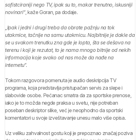
sofistciraniji nego TV, ipak su to, makar trenutno, iskusniji
novinari“
, kaže Goran, pa dodaje.
„Ipak i jedni i drugi treba da obrate pažnju na tok
utakmice, tačnije na samu utakmicu. Najbitnije je dakle da
se u svakom trenutku zna gde je lopta, šta se dešava na
terenu i koji je rezutat, to je nama mnogo bitnije od nekih
informacija koje svako od nas može da nađe na
internetu“.
Tokom razgovora pomenuta je audio deskripcija TV
programa, koja predstavlja pristupačan servis za slepe i
slabovide osobe. Pećanac smatra da za sportske prenose,
iako je to možda negde praksa u svetu, nije potreban
poseban deskriptor slike, već je neophodno da sportski
komentatori u svoje izveštavanje unesu malo više opisa.
Uz veliku zahvalnost gostu koji je prepoznao značaj poziva