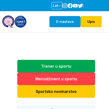
Lat
E-nastava
Upis
Trener u sportu
Menadžment u sportu
Sportsko novinarstvo