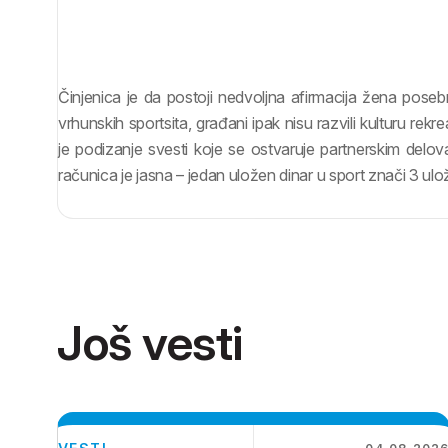
Činjenica je da postoji nedvoljna afirmacija žena posebno
vrhunskih sportsita, građani ipak nisu razvili kulturu re
je podizanje svesti koje se ostvaruje partnerskim delovan
računica je jasna – jedan uložen dinar u sport znači 3 ulo
Još vesti