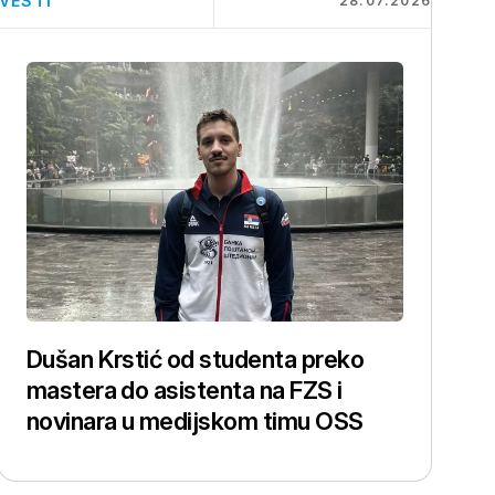
VESTI
28.07.2026
Dušan Krstić od studenta preko
mastera do asistenta na FZS i
novinara u medijskom timu OSS