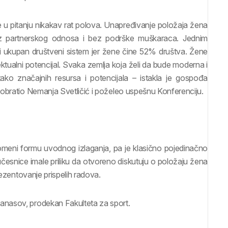
e u pitanju nikakav rat polova. Unapređivanje položaja žena
ez partnerskog odnosa i bez podrške muškaraca. Jednim
 ukupan društveni sistem jer žene čine 52% društva. Žene
ktualni potencijal. Svaka zemlja koja želi da bude moderna i
ako značajnih resursa i potencijala – istakla je gospođa
 obratio Nemanja Svetličić i poželeo uspešnu Konferenciju.
romeni formu uvodnog izlaganja, pa je klasično pojedinačno
snice imale priliku da otvoreno diskutuju o položaju žena
rezentovanje prispelih radova.
anasov, prodekan Fakulteta za sport.