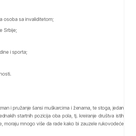
a osoba sa invaliditetom;
e Srbije;
ine i sporta;
nosti.
tman i pružanje šansi muškarcima i ženama, te stoga, jedan
dnakih startnih pozicija oba pola, tj. kreiranje društva istih
ce, moraju mnogo više da rade kako bi zauzele rukovodeće