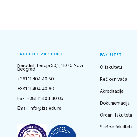
FAKULTET ZA SPORT
FAKULTET
Narodnih heroja 30/I, 11070 Novi
O fakultetu
Beograd
+381 11 404 40 50
Reč osnivača
+381 11 404 40 60
Akreditacija
Fax: +381 11 404 40 65
Dokumentacija
Email:
info@fzs.edu.rs
Organi fakulteta
Službe fakulteta