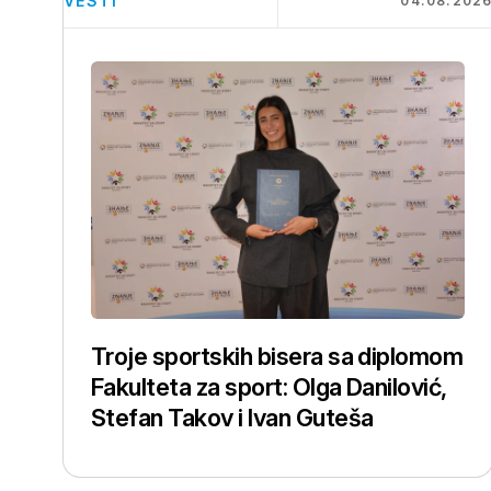
VESTI
04.08.202
Troje sportskih bisera sa diplomom
Fakulteta za sport: Olga Danilović,
Stefan Takov i Ivan Guteša