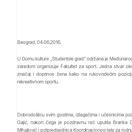
Beograd, 04.06.2016.
U Domu kulture „Studentski grad“ održana je Međunarod
zaredom organizuje Fakultet za sport. Jedna stvar oko k
značaj i doprinos žena kako na rukovodećim pozicij
rekreativnom sportu.
Dobrodošlicu svim gostima, izlagačima i učesnicima pože
Gajić, nakon čega je pozdravnu reč uputila Branka D
Mihajlović i potpredsednica Koordinacionog tela za rodn