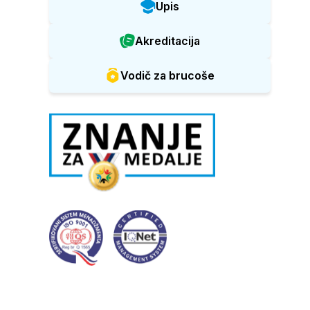
Upis
Akreditacija
Vodič za brucoše