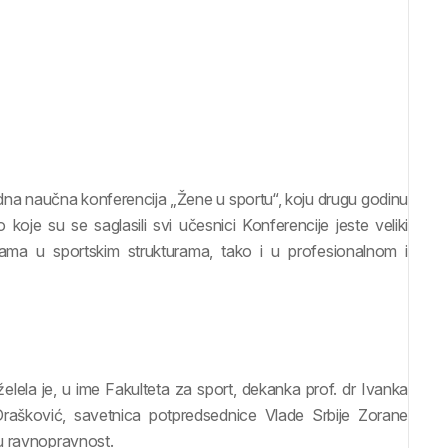
na naučna konferencija „Žene u sportu“, koju drugu godinu
oje su se saglasili svi učesnici Konferencije jeste veliki
ama u sportskim strukturama, tako i u profesionalnom i
lela je, u ime Fakulteta za sport, dekanka prof. dr Ivanka
rašković, savetnica potpredsednice Vlade Srbije Zorane
u ravnopravnost.