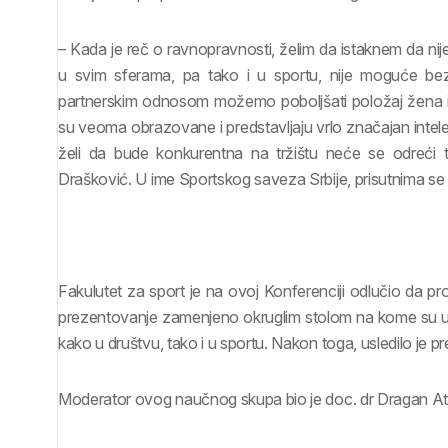
– Kada je reč o ravnopravnosti, želim da istaknem da nij
u svim sferama, pa tako i u sportu, nije moguće b
partnerskim odnosom možemo poboljšati položaj žena i
su veoma obrazovane i predstavljaju vrlo značajan intele
želi da bude konkurentna na tržištu neće se odreći t
Drašković. U ime Sportskog saveza Srbije, prisutnima se
Fakulutet za sport je na ovoj Konferenciji odlučio da p
prezentovanje zamenjeno okruglim stolom na kome su uče
kako u društvu, tako i u sportu. Nakon toga, usledilo je p
Moderator ovog naučnog skupa bio je doc. dr Dragan At