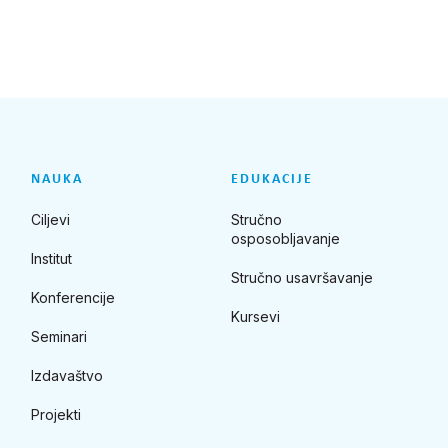
NAUKA
EDUKACIJE
Ciljevi
Stručno
osposobljavanje
Institut
Stručno usavršavanje
Konferencije
Kursevi
Seminari
Izdavaštvo
Projekti