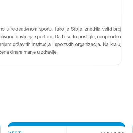
 u rekreativnom sportu. Iako je Srbija iznedrila veliki broj
kreativnog bavljenja sportom. Da bi se to postiglo, neophodno
jem državnih institucija i sportskih organizacija. Na kraju,
žena dinara manje u zdravlje.