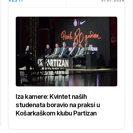
VESTI
6
31.07.2026
Iza kamere: Kvintet naših
studenata boravio na praksi u
Košarkaškom klubu Partizan