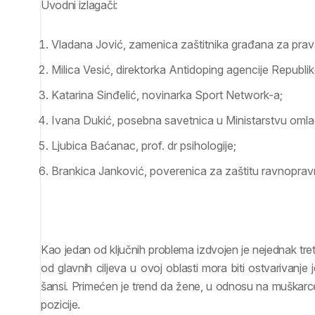
Uvodni izlagači:
Vladana Jović, zamenica zaštitnika građana za prav
Milica Vesić, direktorka Antidoping agencije Republik
Katarina Sinđelić, novinarka Sport Network-a;
Ivana Dukić, posebna savetnica u Ministarstvu omlad
Ljubica Baćanac, prof. dr psihologije;
Brankica Janković, poverenica za zaštitu ravnoprav
Kao jedan od ključnih problema izdvojen je nejednak tre
od glavnih ciljeva u ovoj oblasti mora biti ostvarivanje je
šansi. Primećen je trend da žene, u odnosu na muškar
pozicije.