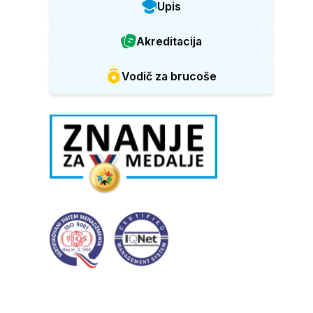
Upis
Akreditacija
Vodič za brucoše