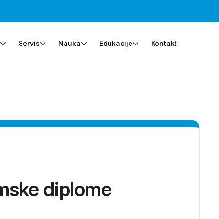
e
Servis
Nauka
Edukacije
Kontakt
emske diplome