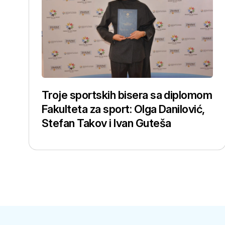
Troje sportskih bisera sa diplomom
Fakulteta za sport: Olga Danilović,
Stefan Takov i Ivan Guteša