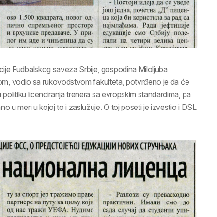
ije Fudbalskog saveza Srbije, gospodina Miloljuba
likom, vodio sa rukovodstvom fakulteta, potvrđeno je da će
 politiku licenciranja trenera sa evropskim standardima, pa
 u meri u kojoj to i zaslužuje. O toj poseti je izvestio i DSL