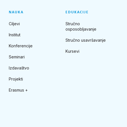
NAUKA
EDUKACIJE
Ciljevi
Stručno
osposobljavanje
Institut
Stručno usavršavanje
Konferencije
Kursevi
Seminari
Izdavaštvo
Projekti
Erasmus +