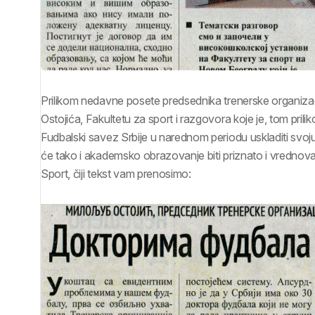
Prilikom nedavne posete predsednika trenerske organizac
Ostojića, Fakultetu za sport i razgovora koje je, tom pri
Fudbalski savez Srbije u narednom periodu uskladiti svoju
će tako i akademsko obrazovanje biti priznato i vrednovano
Sport, čiji tekst vam prenosimo: