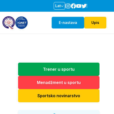
Lat
E-nastava
Upis
Trener u sportu
Menadžment u sportu
Sportsko novinarstvo