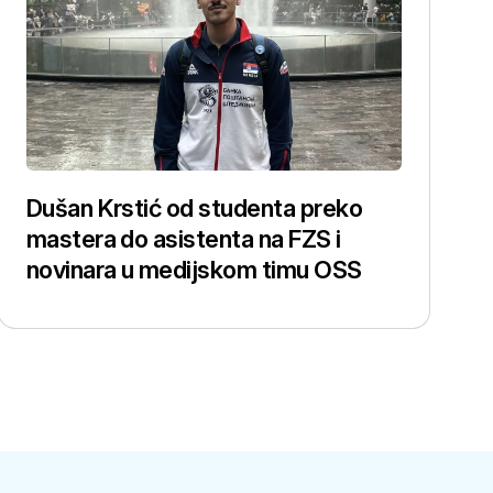
Dušan Krstić od studenta preko
mastera do asistenta na FZS i
novinara u medijskom timu OSS