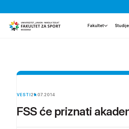
Fakultet
Studij
VESTI
21.07.2014
FSS će priznati akad