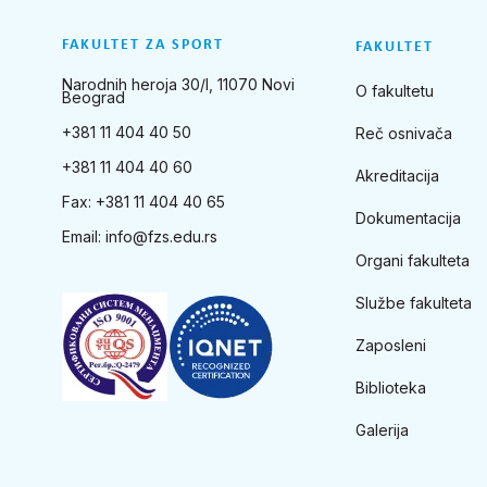
FAKULTET ZA SPORT
FAKULTET
Narodnih heroja 30/I, 11070 Novi
O fakultetu
Beograd
+381 11 404 40 50
Reč osnivača
+381 11 404 40 60
Akreditacija
Fax: +381 11 404 40 65
Dokumentacija
Email:
info@fzs.edu.rs
Organi fakulteta
Službe fakulteta
Zaposleni
Biblioteka
Galerija