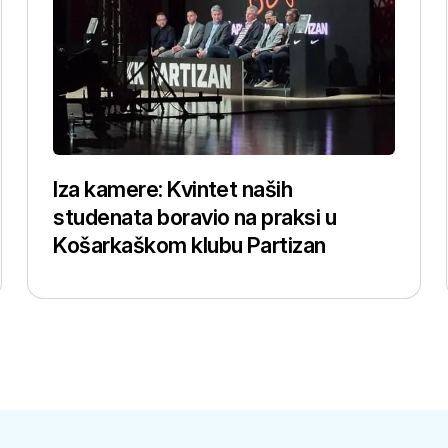
Iza kamere: Kvintet naših
studenata boravio na praksi u
Košarkaškom klubu Partizan