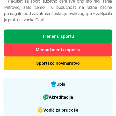
– Fakultet za sport izuzetno ceni sve ono što radi Tanja
Petrović, zato ćemo i u budućnosti na razne načine
pomagati i podržavati manifestacije ovakvog tipa – zaključila
je prof. dr. Ivanka Gajić.
Trener u sportu
Menadžment u sportu
Sportsko novinarstvo
Upis
Akreditacija
Vodič za brucoše