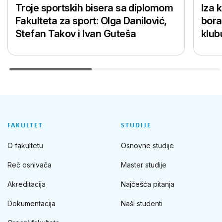
Troje sportskih bisera sa diplomom
Iza 
Fakulteta za sport: Olga Danilović,
bora
Stefan Takov i Ivan Guteša
klub
FAKULTET
STUDIJE
O fakultetu
Osnovne studije
Reč osnivača
Master studije
Akreditacija
Najčešća pitanja
Dokumentacija
Naši studenti