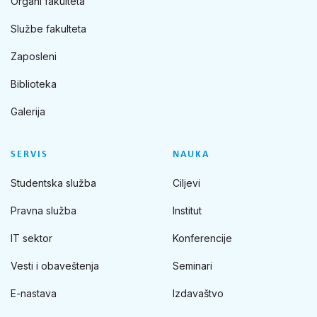
Organi fakulteta
Službe fakulteta
Zaposleni
Biblioteka
Galerija
SERVIS
NAUKA
Studentska služba
Ciljevi
Pravna služba
Institut
IT sektor
Konferencije
Vesti i obaveštenja
Seminari
E-nastava
Izdavaštvo