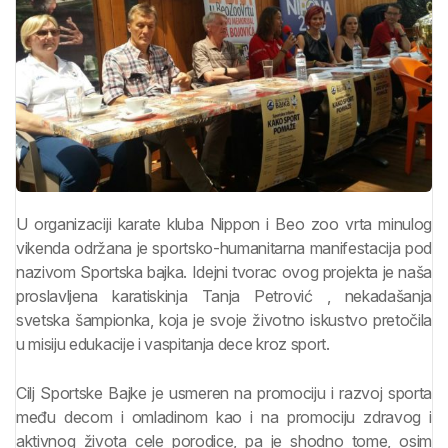
U organizaciji karate kluba Nippon i Beo zoo vrta minulog
vikenda održana je sportsko-humanitarna manifestacija pod
nazivom Sportska bajka. Idejni tvorac ovog projekta je naša
proslavljena karatiskinja Tanja Petrović , nekadašanja
svetska šampionka, koja je svoje životno iskustvo pretočila
u misiju edukacije i vaspitanja dece kroz sport.
Cilj Sportske Bajke je usmeren na promociju i razvoj sporta
među decom i omladinom kao i na promociju zdravog i
aktivnog života cele porodice, pa je shodno tome, osim