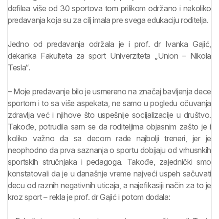
defilea više od 30 sportova tom prilikom održano i nekoliko
predavanja koja su za cilj imala pre svega edukaciju roditelja.
Jedno od predavanja održala je i prof. dr Ivanka Gajić,
dekanka Fakulteta za sport Univerziteta „Union – Nikola
Tesla“.
– Moje predavanje bilo je usmereno na značaj bavljenja dece
sportom i to sa više aspekata, ne samo u pogledu očuvanja
zdravlja već i njihove što uspešnije socijalizacije u društvo.
Takođe, potrudila sam se da roditeljima objasnim zašto je i
koliko važno da sa decom rade najbolji treneri, jer je
neophodno da prva saznanja o sportu dobijaju od vrhusnkih
sportskih stručnjaka i pedagoga. Takođe, zajednički smo
konstatovali da je u današnje vreme najveći uspeh sačuvati
decu od raznih negativnih uticaja, a najefikasiji način za to je
kroz sport – rekla je prof. dr Gajić i potom dodala: