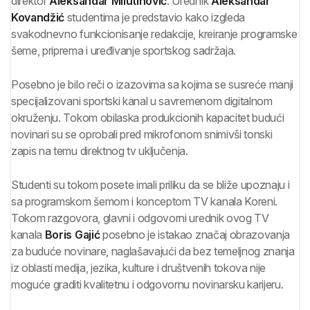
direktor
Aleksandar Milutinović
. Urednik
Aleksandar
Kovandžić
studentima je predstavio kako izgleda
svakodnevno funkcionisanje redakcije, kreiranje programske
šeme, priprema i uređivanje sportskog sadržaja.
Posebno je bilo reči o izazovima sa kojima se susreće manji
specijalizovani sportski kanal u savremenom digitalnom
okruženju. Tokom obilaska produkcionih kapacitet budući
novinari su se oprobali pred mikrofonom snimivši tonski
zapis na temu direktnog tv uključenja.
Studenti su tokom posete imali priliku da se bliže upoznaju i
sa programskom šemom i konceptom TV kanala Koreni.
Tokom razgovora, glavni i odgovorni urednik ovog TV
kanala
Boris Gajić
posebno je istakao značaj obrazovanja
za buduće novinare, naglašavajući da bez temeljnog znanja
iz oblasti medija, jezika, kulture i društvenih tokova nije
moguće graditi kvalitetnu i odgovornu novinarsku karijeru.