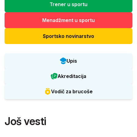
Trener u sportu
Menadžment u sportu
Sportsko novinarstvo
Upis
Akreditacija
Vodič za brucoše
Još vesti