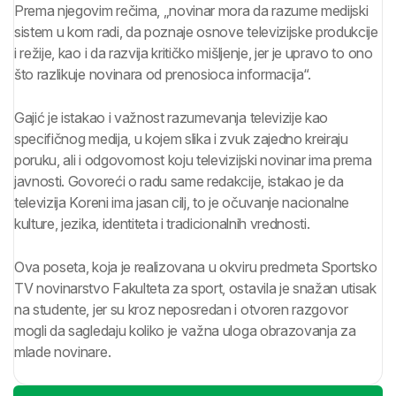
Prema njegovim rečima, „novinar mora da razume medijski
sistem u kom radi, da poznaje osnove televizijske produkcije
i režije, kao i da razvija kritičko mišljenje, jer je upravo to ono
što razlikuje novinara od prenosioca informacija“.
Gajić je istakao i važnost razumevanja televizije kao
specifičnog medija, u kojem slika i zvuk zajedno kreiraju
poruku, ali i odgovornost koju televizijski novinar ima prema
javnosti. Govoreći o radu same redakcije, istakao je da
televizija Koreni ima jasan cilj, to je očuvanje nacionalne
kulture, jezika, identiteta i tradicionalnih vrednosti.
Ova poseta, koja je realizovana u okviru predmeta Sportsko
TV novinarstvo Fakulteta za sport, ostavila je snažan utisak
na studente, jer su kroz neposredan i otvoren razgovor
mogli da sagledaju koliko je važna uloga obrazovanja za
mlade novinare.