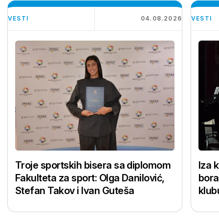
VESTI
04.08.2026
VESTI
Troje sportskih bisera sa diplomom
Iza 
Fakulteta za sport: Olga Danilović,
bora
Stefan Takov i Ivan Guteša
klub