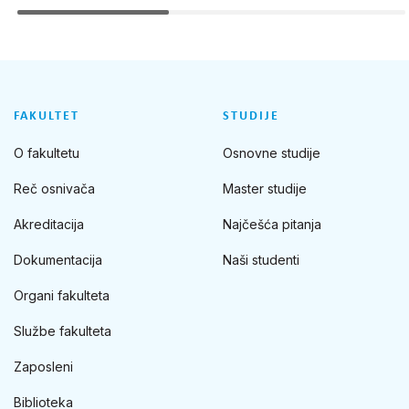
FAKULTET
STUDIJE
O fakultetu
Osnovne studije
Reč osnivača
Master studije
Akreditacija
Najčešća pitanja
Dokumentacija
Naši studenti
Organi fakulteta
Službe fakulteta
Zaposleni
Biblioteka