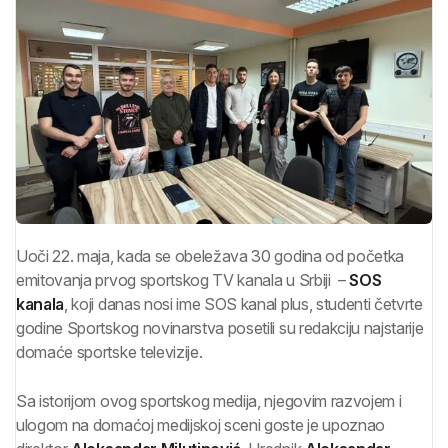
Uoči 22. maja, kada se obeležava 30 godina od početka
emitovanja prvog sportskog TV kanala u Srbiji –
SOS
kanala
, koji danas nosi ime SOS kanal plus, studenti četvrte
godine Sportskog novinarstva posetili su redakciju najstarije
domaće sportske televizije.
Sa istorijom ovog sportskog medija, njegovim razvojem i
ulogom na domaćoj medijskoj sceni goste je upoznao