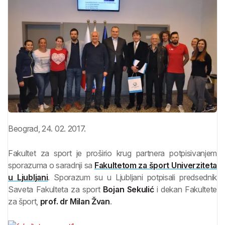
Beograd, 24. 02. 2017.
Fakultet za sport je proširio krug partnera potpisivanjem
sporazuma o saradnji sa
Fakultetom za šport Univerziteta
u Ljubljani
. Sporazum su u Ljubljani potpisali predsednik
Saveta Fakulteta za sport
Bojan Sekulić
i dekan Fakultete
za šport,
prof. dr Milan Žvan
.