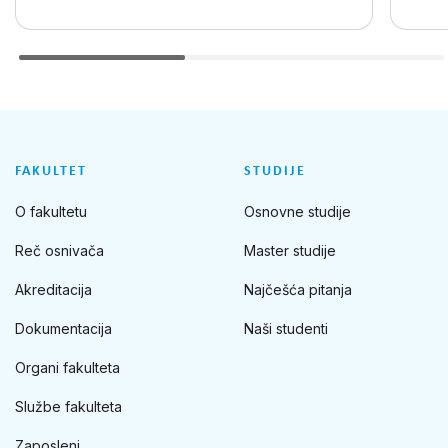
FAKULTET
STUDIJE
O fakultetu
Osnovne studije
Reč osnivača
Master studije
Akreditacija
Najčešća pitanja
Dokumentacija
Naši studenti
Organi fakulteta
Službe fakulteta
Zaposleni