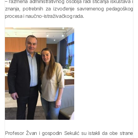
– razmena administrativnog osoblja radi sticanja iskustava i
znanja, potrebnih za izvođenje savremenog pedagoškog
procesa i naučno-istraživačkog rada.
Profesor Žvan i gospodin Sekulić su istakli da obe strane