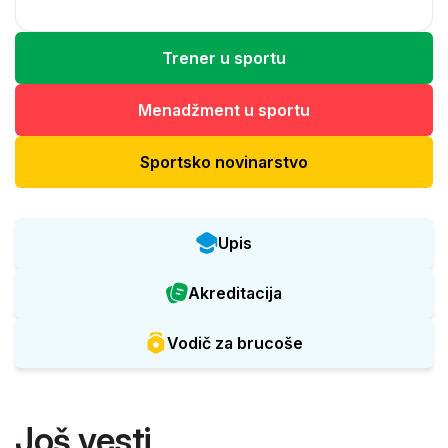
Trener u sportu
Menadžment u sportu
Sportsko novinarstvo
Upis
Akreditacija
Vodič za brucoše
Još vesti