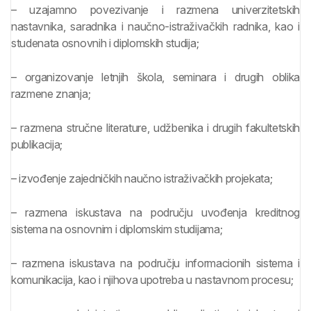
– uzajamno povezivanje i razmena univerzitetskih
nastavnika, saradnika i naučno-istraživačkih radnika, kao i
studenata osnovnih i diplomskih studija;
– organizovanje letnjih škola, seminara i drugih oblika
razmene znanja;
– razmena stručne literature, udžbenika i drugih fakultetskih
publikacija;
– izvođenje zajedničkih naučno istraživačkih projekata;
– razmena iskustava na području uvođenja kreditnog
sistema na osnovnim i diplomskim studijama;
– razmena iskustava na području informacionih sistema i
komunikacija, kao i njihova upotreba u nastavnom procesu;