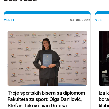
VESTI
04.08.2026
VESTI
Troje sportskih bisera sa diplomom
Iza 
Fakulteta za sport: Olga Danilović,
bora
Stefan Takov i Ivan Guteša
klub