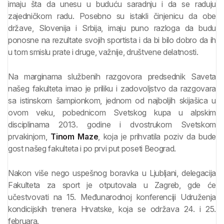
imaju šta da unesu u buduću saradnju i da se raduju
zajedničkom radu. Posebno su istakli činjenicu da obe
države, Slovenija i Srbija, imaju puno razloga da budu
ponosne na rezultate svojih sportista i da bi bilo dobro da ih
u tom smislu prate i druge, važnije, društvene delatnosti.
Na marginama službenih razgovora predsednik Saveta
našeg fakulteta imao je priliku i zadovoljstvo da razgovara
sa istinskom šampionkom, jednom od najboljih skijašica u
ovom veku, pobednicom Svetskog kupa u alpskim
disciplinama 2013. godine i dvostrukom Svetskom
prvakinjom,
Tinom Maze
, koja je prihvatila poziv da bude
gost našeg fakulteta i po prvi put poseti Beograd.
Nakon više nego uspešnog boravka u Ljubljani, delegacija
Fakulteta za sport je otputovala u Zagreb, gde će
učestvovati na 15. Međunarodnoj konferenciji Udruženja
kondicijskih trenera Hrvatske, koja se održava 24. i 25.
februara.