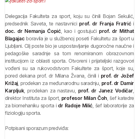
Delegacija Fakulteta za sport, koju su činili Bojan Sekulić,
predsednik Saveta, te nastavnici
prof. dr Franja Fratrić
i
doc. dr Nemanja Ćopić
, kao i gostujući
prof. dr Mithat
Blagajac
boravila je u službenoj poseti Fakultetu za šport u
Ljubljani. Cilj poste bio je uspostavljanje dugoročne naučne i
pedagoške saradnje sa tom renomiranom obrazovnom
institucijom iz oblasti sporta. Otvoreni i prijateljski razgovori
vođeni su sa rukovodstvom Fakultete za šport, koje su,
pored dekana prof. dr Milana Žvana, činili i
prof. dr Jožef
Križaj
, prodekan za međunarodnu saradnju,
prof. dr Damir
Karpljuk
, prodekan za nastavu,
prof. dr Janez Vodičar
,
direktor Instituta za šport,
profesor Milan Čoh
, šef katedre
za biomehaniku sporta i
dr Radoje Milić
, šef laboratorije za
fiziologiju sporta.
Potpisani sporazum predviđa: